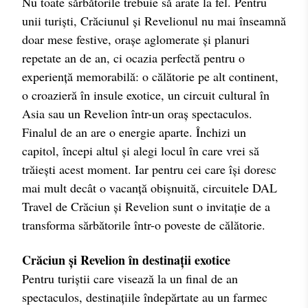
Nu toate sărbătorile trebuie să arate la fel. Pentru
unii turiști, Crăciunul și Revelionul nu mai înseamnă
doar mese festive, orașe aglomerate și planuri
repetate an de an, ci ocazia perfectă pentru o
experiență memorabilă: o călătorie pe alt continent,
o croazieră în insule exotice, un circuit cultural în
Asia sau un Revelion într-un oraș spectaculos.
Finalul de an are o energie aparte. Închizi un
capitol, începi altul și alegi locul în care vrei să
trăiești acest moment. Iar pentru cei care își doresc
mai mult decât o vacanță obișnuită, circuitele DAL
Travel de Crăciun și Revelion sunt o invitație de a
transforma sărbătorile într-o poveste de călătorie.
Crăciun și Revelion în destinații exotice
Pentru turiștii care visează la un final de an
spectaculos, destinațiile îndepărtate au un farmec