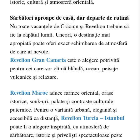
istorie, cultură și atmosferă orientală.
Sărbători aproape de casă, dar departe de rutină
Nu toate vacanțele de Crăciun și Revelion trebuie să
fie la capătul lumii. Uneori, o destinație mai
apropiată poate oferi exact schimbarea de atmosferă
de care ai nevoie.
Revelion Gran Canaria
este o alegere potrivită
pentru cei care vor climă blândă, ocean, peisaje
vulcanice și relaxare.
Revelion Maroc
aduce farmec oriental, orașe
istorice, souk-uri, palate și contraste culturale
puternice. Pentru o variantă urbană, elegantă și
Revelion Turcia – Istanbul
accesibilă ca distanță,
poate fi o alegere inspirată, cu atmosferă de
sărbătoare, istorie și priveliști spectaculoase peste