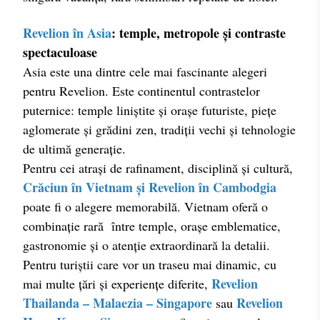
Revelion în Asia
: temple, metropole și contraste
spectaculoase
Asia este una dintre cele mai fascinante alegeri
pentru Revelion. Este continentul contrastelor
puternice: temple liniștite și orașe futuriste, piețe
aglomerate și grădini zen, tradiții vechi și tehnologie
de ultimă generație.
Pentru cei atrași de rafinament, disciplină și cultură,
Crăciun în Vietnam și Revelion în Cambodgia
poate fi o alegere memorabilă. Vietnam oferă o
combinație rară între temple, orașe emblematice,
gastronomie și o atenție extraordinară la detalii.
Pentru turiștii care vor un traseu mai dinamic, cu
Revelion
mai multe țări și experiențe diferite,
Thailanda – Malaezia – Singapore
Revelion
sau