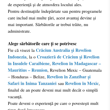
de experiență și de atmosfera locului ales.
Pentru destinațiile îndepărtate sau pentru programele
care includ mai multe țări, acest avantaj devine și
mai important. Sărbătorile ar trebui trăite, nu
administrate.
Alege sărbătorile care ți se potrivesc
Crăciun Australia și Revelion
Fie că visezi la
Indonezia
Croazieră de Crăciun și Revelion
,
la o
în Insulele Caraibiene
Revelion în Madagascar –
,
Mauritius – Reunion
, Revelion Mexic – Guatemala
Revelion în Zanzibar și
– Honduras – Belize,
Safari în Inima Tanzaniei
Revelion în Mexic
sau
,
finalul de an poate deveni mai mult decât o simplă
vacanță.
Poate deveni o experiență pe care o povestești mult
timp după întoarcere.