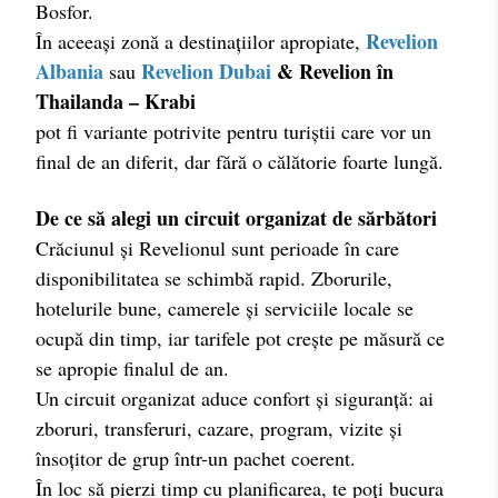
Bosfor.
Revelion
În aceeași zonă a destinațiilor apropiate,
Albania
Revelion Dubai
& Revelion în
sau
Thailanda – Krabi
pot fi variante potrivite pentru turiștii care vor un
final de an diferit, dar fără o călătorie foarte lungă.
De ce să alegi un circuit organizat de sărbători
Crăciunul și Revelionul sunt perioade în care
disponibilitatea se schimbă rapid. Zborurile,
hotelurile bune, camerele și serviciile locale se
ocupă din timp, iar tarifele pot crește pe măsură ce
se apropie finalul de an.
Un circuit organizat aduce confort și siguranță: ai
zboruri, transferuri, cazare, program, vizite și
însoțitor de grup într-un pachet coerent.
În loc să pierzi timp cu planificarea, te poți bucura