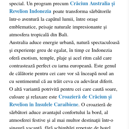
Crăciun Australia și
special. Un program precum
Revelion Indonezia
poate transforma sărbătorile
într-o aventură la capătul lumii, între orașe
emblematice, peisaje naturale impresionante și
atmosfera tropicală din Bali.
Australia aduce energie urbană, natură spectaculoasă
și experiențe greu de egalat, în timp ce Indonezia
oferă exotism, temple, plaje și acel ritm cald care
contrastează perfect cu iarna europeană. Este genul
de călătorie pentru cei care vor să înceapă noul an
cu sentimentul că au trăit ceva cu adevărat diferit.
O altă variantă potrivită pentru cei care caută soare,
Croazieră de Crăciun și
culoare și relaxare este
Revelion în Insulele Caraibiene
. O croazieră de
sărbători aduce avantajul confortului la bord, al
atmosferei festive și al mai multor destinații într-o
singură vacanță, fără schimbări repetate de hotel.