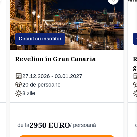
Circuit cu insotitor
Revelion în Gran Canaria
R
g
C
27.12.2026 - 03.01.2027
20 de persoane
8 zile
2950 EURO
de la
/ persoană