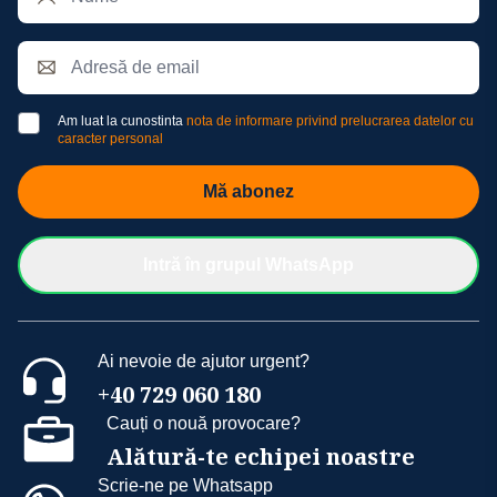
Am luat la cunostinta
nota de informare privind prelucrarea datelor cu
caracter personal
Mă abonez
Intră în grupul WhatsApp
Ai nevoie de ajutor urgent?
+40 729 060 180
Cauți o nouă provocare?
Alătură-te echipei noastre
Scrie-ne pe Whatsapp