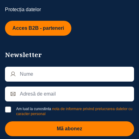
Protecția datelor
Acces B2B - parteneri
Newsletter
Am luat la cunostinta
nota de informare privind prelucrarea datelor cu
caracter personal
Mă abonez