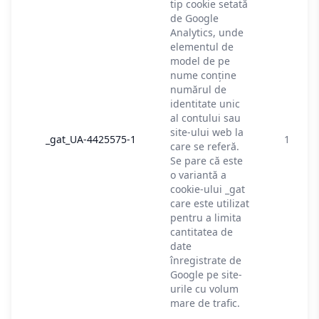
tip cookie setată
de Google
Analytics, unde
elementul de
model de pe
nume conține
numărul de
identitate unic
al contului sau
site-ului web la
_gat_UA-4425575-1
1 minu
care se referă.
Se pare că este
o variantă a
cookie-ului _gat
care este utilizat
pentru a limita
cantitatea de
date
înregistrate de
Google pe site-
urile cu volum
mare de trafic.