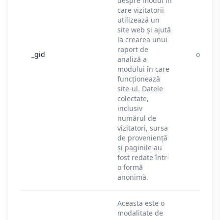
despre modul în
care vizitatorii
utilizează un
site web și ajută
la crearea unui
raport de
_gid
o zi
analiză a
modului în care
funcționează
site-ul. Datele
colectate,
inclusiv
numărul de
vizitatori, sursa
de proveniență
și paginile au
fost redate într-
o formă
anonimă.
Aceasta este o
modalitate de