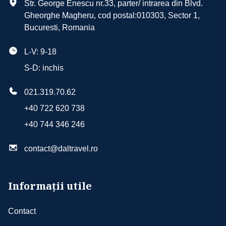
Str. George Enescu nr.33, parter/ intrarea din Blvd.
Gheorghe Magheru, cod postal:010303, Sector 1,
Bucuresti, Romania
L-V: 9-18
S-D: inchis
021.319.70.62
+40 722 620 738
+40 744 346 246
contact@daltravel.ro
Informații utile
Contact