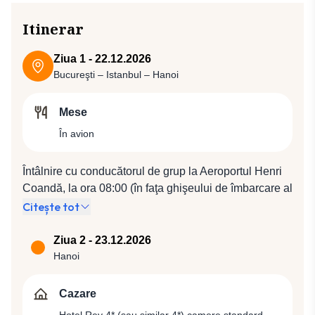
Itinerar
Ziua 1 - 22.12.2026
Bucureşti – Istanbul – Hanoi
Mese
În avion
Întâlnire cu conducătorul de grup la Aeroportul Henri
Coandă, la ora 08:00 (în faţa ghişeului de îmbarcare al
companiei Turkish Airlines). Plecare spre Istanbul cu
Citește tot
compania Turkish Airlines, zbor TK 1044 (10:10 /
12:45), de unde vom pleca spre Hanoi cu zborul TK
Ziua 2 - 23.12.2026
252 (18:15 / 07:15).
Hanoi
Cazare
Hotel Rey 4* (sau similar 4*) camere standard