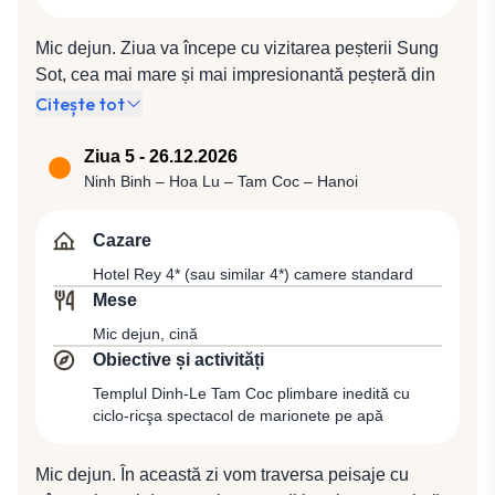
spectaculoasă asupra golfului și ne vom bucura de
relaxare pe plaja sa în formă de semilună, scăldată de
Mic dejun. Ziua va începe cu vizitarea peșterii Sung
ape turcoaz. Cină specială și cazare la bordul vasului
Sot, cea mai mare și mai impresionantă peșteră din
de croazieră Victory Star (sau similar).
Golful Halong. După dejun, întoarcere în port şi
Citește tot
deplasare spre Ninh Binh, localitate situată în Delta
Fluviului Roșu, la o distanță de 70 km față de Hanoi, o
Ziua 5 - 26.12.2026
zonă a Vietnamului considerată a fi una dintre cele
Ninh Binh – Hoa Lu – Tam Coc – Hanoi
mai frumoase, cu o mulțime de peisaje dramatice și
temple istorice. Datorită peisajului extrem de verde
Cazare
format din numeroase câmpuri de orez, zona este
Hotel Rey 4* (sau similar 4*) camere standard
cunoscută popular sub denumirea de „Golful Sec
Mese
Halong”. Cină la un restaurant local. Cazare în Ninh
Mic dejun, cină
Binh la Hotel Ninh Binh Legend 4* (sau similar 4*)
Obiective și activități
camere superioare.
Templul Dinh-Le Tam Coc plimbare inedită cu
ciclo-ricşa spectacol de marionete pe apă
Mic dejun. În această zi vom traversa peisaje cu