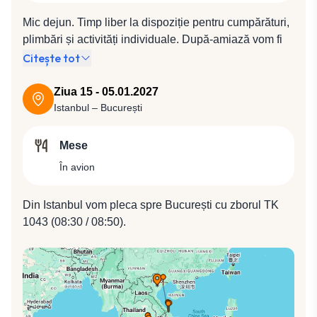
Chi Minh pentru cină la un restaurant local și cazare la
Mic dejun. Timp liber la dispoziție pentru cumpărături,
Hotel Grand Saigon 5* (sau similar 5*) camere
plimbări și activități individuale. După-amiază vom fi
premium deluxe.
transferați la aeroportul din Ho Chi Minh pentru
Citește tot
plecarea spre Istanbul cu compania Turkish Airlines,
zbor TK 163 (22:15 / 05:30).
Ziua 15 - 05.01.2027
Istanbul – București
Mese
În avion
Din Istanbul vom pleca spre București cu zborul TK
1043 (08:30 / 08:50).