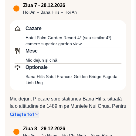
obiecte de uz zilnic, ritualuri și arhitectură specifică,
Ziua 7 - 28.12.2026
oferind o imagine autentică asupra vieții și tradițiilor
Hoi An – Bana Hills – Hoi An
locale. Complexul include și o zonă în aer liber, cu
case tradiționale reconstruite, fiind o oprire esențială
Cazare
pentru înțelegerea culturii vietnameze. După-amiaza
Hotel Palm Garden Resort 4* (sau similar 4*)
transfer la aeroportul din Hanoi pentru plecarea cu
camere superior garden view
compania Vietnam Airlines, zbor VN 6071 (18:20 /
Mese
19:45) spre Da Nang, de unde vom fi transferaţi la Hoi
Mic dejun și cină
An pentru cină la un restaurant local și cazare la Hotel
Optionale
Palm Garden Resort 4* (sau similar 4*) camere
Bana Hills Satul Francez Golden Bridge Pagoda
superior garden view.
Linh Ung
Mic dejun. Plecare spre stațiunea Bana Hills, situată
la o altitudine de 1489 m pe Muntele Nui Chua. Pentru
ascensiunea și pentru deplasarea între diferitele zone
Citește tot
de pe deal, vom putea folosi un sistem modern de
telecabine, prilej de a admira de la înălțime peisajul
Ziua 8 - 29.12.2026
înconjurător care se desfășoară spectaculos până
Hoi An – Da Nang – Ho Chi Minh – Siem Reap