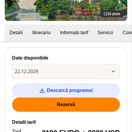
10 poze
Detalii
Itinerariu
Informații tarif
Servicii
Cond
Date disponibile
Descarcă programul
Rezervă
Detalii tarif
Tarif