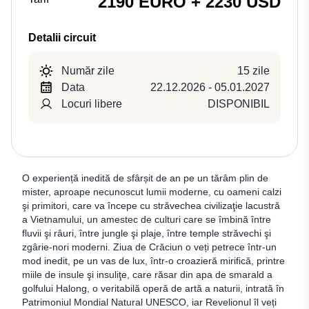
2190 EURO + 2230 USD
Detalii circuit
Număr zile
15 zile
Data
22.12.2026 - 05.01.2027
Locuri libere
DISPONIBIL
O experiență inedită de sfârșit de an pe un tărâm plin de
mister, aproape necunoscut lumii moderne, cu oameni calzi
şi primitori, care va începe cu străvechea civilizaţie lacustră
a Vietnamului, un amestec de culturi care se îmbină între
fluvii şi râuri, între jungle şi plaje, între temple străvechi şi
zgârie-nori moderni. Ziua de Crăciun o veți petrece într-un
mod inedit, pe un vas de lux, într-o croazieră mirifică, printre
miile de insule şi insuliţe, care răsar din apa de smarald a
golfului Halong, o veritabilă operă de artă a naturii, intrată în
Patrimoniul Mondial Natural UNESCO, iar Revelionul îl veți