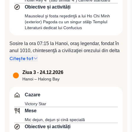
Obiective și activități
Mausoleul şi fosta reşedinţă a lui Ho Chi Minh
(exterior) Pagoda cu un singur stâlp Templul
Literaturii dedicat lui Confucius
Sosire la ora 07:15 la Hanoi, oraş legendar, fondat în
anul 1010, chintesenţă a civilizaţiei orezului din delta
râului Roşu. În această zi vom face alături de ghidul
Citește tot
local un tur panoramic în Hanoi, capitala ţării şi al
doilea oraş ca mărime din Vietnam, a cărui arhitectură
Ziua 3 - 24.12.2026
s-a dezvoltat în perioada secolelor XIX - XX, prilej cu
Hanoi – Halong Bay
care ne vom convinge că zona construită în stil
francez a rămas în mare parte intactă. Vom vedea
Cazare
Mausoleul şi fosta reşedinţă a lui Ho Chi Minh
Victory Star
(exterior), situate în centrul Pieţei Ba Dinh, locul de
Mese
unde liderul vietnamez a citit Proclamaţia de
Mic dejun, dejun și cină specială
Independenţă a Vietnamului la 2 septembrie 1945,
Obiective și activități
punând astfel bazele Republicii Democratice