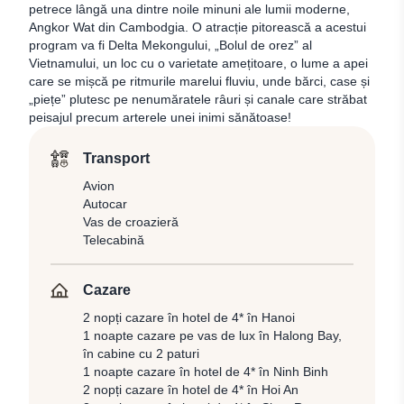
petrece lângă una dintre noile minuni ale lumii moderne,
Angkor Wat din Cambodgia. O atracție pitorească a acestui
program va fi Delta Mekongului, „Bolul de orez” al
Vietnamului, un loc cu o varietate amețitoare, o lume a apei
care se mișcă pe ritmurile marelui fluviu, unde bărci, case și
„piețe” plutesc pe nenumăratele râuri și canale care străbat
peisajul precum arterele unei inimi sănătoase!
Transport
Avion
Autocar
Vas de croazieră
Telecabină
Cazare
2 nopți cazare în hotel de 4* în Hanoi
1 noapte cazare pe vas de lux în Halong Bay,
în cabine cu 2 paturi
1 noapte cazare în hotel de 4* în Ninh Binh
2 nopți cazare în hotel de 4* în Hoi An