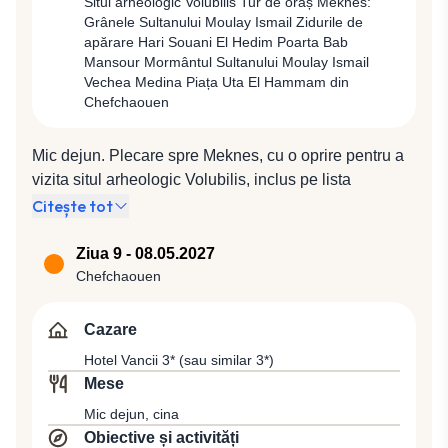
meşteşugarilor, artiştilor şi tăbăcarilor, Şcoala
Situl arheologic Volubilis Tur de oraș Meknes:
Grânele Sultanului Moulay Ismail Zidurile de
Coranică, Moscheea Qaraouiyine, una dintre cele mai
apărare Hari Souani El Hedim Poarta Bab
vechi universităţi islamice, Mausoleul Mulai Idriss,
Mansour Mormântul Sultanului Moulay Ismail
Souk Nejjarine, renumita piaţă unde se poate vedea şi
Vechea Medina Piața Uta El Hammam din
fântâna cu acelaşi nume şi cartierul evreiesc Mellah.
Chefchaouen
Cină și cazare la Hotel Atlas Saiss 4* (sau similar 4*).
Mic dejun. Plecare spre Meknes, cu o oprire pentru a
vizita situl arheologic Volubilis, inclus pe lista
Patrimoniului Mondial UNESCO în anul 1997, unde
Citește tot
vom admira cele mai bine conservate ruine romane
din nordul Africii şi unele dintre cele mai bine
Ziua 9 - 08.05.2027
conservate Mozaicuri Romane. Ne vom opri apoi în
Chefchaouen
Meknes, o altă capitală imperială a Maghrebului, unde
vom resimţi din plin măreţia cu care s-au înconjurat
Cazare
suveranii dinastiei Alauita, care a cunoscut perioada
Hotel Vancii 3* (sau similar 3*)
de glorie în timpul Sultanului Mulay Ismail,
Mese
contemporan cu Ludovic al XIV-lea al Franţei, sultan
Mic dejun, cina
care a dorit să transforme oraşul într-un regat,
Obiective și activități
ordonând construcţia numeroaselor palate, moschei,