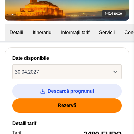
14 poze
Detalii
Itinerariu
Informații tarif
Servicii
Cond
Date disponibile
Descarcă programul
Rezervă
Detalii tarif
Tarif