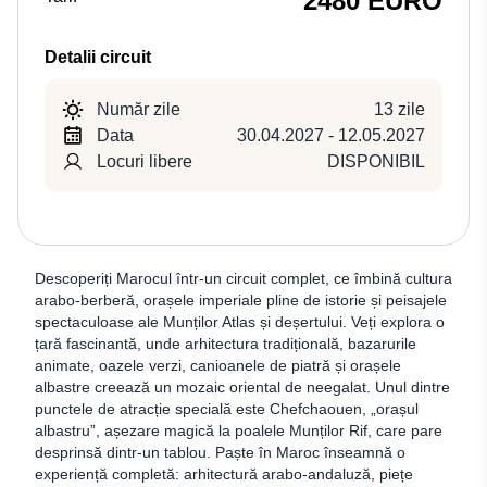
2480 EURO
Detalii circuit
Număr zile
13 zile
Data
30.04.2027 - 12.05.2027
Locuri libere
DISPONIBIL
Descoperiți Marocul într-un circuit complet, ce îmbină cultura
arabo-berberă, orașele imperiale pline de istorie și peisajele
spectaculoase ale Munților Atlas și deșertului. Veți explora o
țară fascinantă, unde arhitectura tradițională, bazarurile
animate, oazele verzi, canioanele de piatră și orașele
albastre creează un mozaic oriental de neegalat. Unul dintre
punctele de atracție specială este Chefchaouen, „orașul
albastru”, așezare magică la poalele Munților Rif, care pare
desprinsă dintr-un tablou. Paște în Maroc înseamnă o
experiență completă: arhitectură arabo-andaluză, piețe