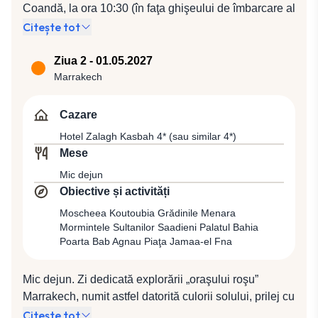
Coandă, la ora 10:30 (în faţa ghişeului de îmbarcare al
companiei Air France). Plecare spre Paris cu
Citește tot
compania Air France, zbor AF 1889 (13:40 / 15:50), de
unde se va pleca cu zborul AF 1776 (20:55 / 23:15)
Ziua 2 - 01.05.2027
spre Marrakech, al doilea oraş imperial ca vechime,
Marrakech
supranumit „Perla Sudului”. Istoria spune că în anul
1062, nomadul Almoravides, călugărul-soldat, a trecut
Cazare
munţii şi descoperind acest ţinut de vis, nu l-a mai
Hotel Zalagh Kasbah 4* (sau similar 4*)
putut părăsi. Puţin mai târziu, Marrakech devenea
Mese
capitala unui mare imperiu, recunoscut din Andaluzia
Mic dejun
până în Sudan. Cuvântul Marrakech provine din limba
Obiective și activități
berberilor şi înseamnă „Aşezarea lui Dumnezeu”.
După sosire, transfer pentru cazare la Hotel Zalagh
Moscheea Koutoubia Grădinile Menara
Mormintele Sultanilor Saadieni Palatul Bahia
Kasbah 4* (sau similar 4*).
Poarta Bab Agnau Piaţa Jamaa-el Fna
Mic dejun. Zi dedicată explorării „oraşului roşu”
Marrakech, numit astfel datorită culorii solului, prilej cu
care vom admira Moscheea Koutoubia, o capodoperă
Citește tot