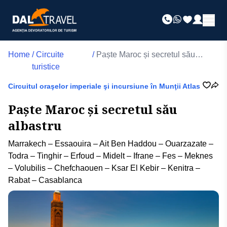
Home
/
Circuite
/
Paște Maroc și secretul său
turistice
albastru
Circuitul oraşelor imperiale şi incursiune în Munţii Atlas
Paște Maroc și secretul său
albastru
Marrakech – Essaouira – Ait Ben Haddou – Ouarzazate –
Todra – Tinghir – Erfoud – Midelt – Ifrane – Fes – Meknes
– Volubilis – Chefchaouen – Ksar El Kebir – Kenitra –
Rabat – Casablanca