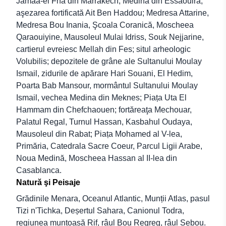
Jamaa-el Fna din Marrakech; Medina din Essaouira;
aşezarea fortificată Ait Ben Haddou; Medresa Attarine,
Medresa Bou Inania, Şcoala Coranică, Moscheea
Qaraouiyine, Mausoleul Mulai Idriss, Souk Nejjarine,
cartierul evreiesc Mellah din Fes; situl arheologic
Volubilis; depozitele de grâne ale Sultanului Moulay
Ismail, zidurile de apărare Hari Souani, El Hedim,
Poarta Bab Mansour, mormântul Sultanului Moulay
Ismail, vechea Medina din Meknes; Piața Uta El
Hammam din Chefchaouen; fortăreaţa Mechouar,
Palatul Regal, Turnul Hassan, Kasbahul Oudaya,
Mausoleul din Rabat; Piața Mohamed al V-lea,
Primăria, Catedrala Sacre Coeur, Parcul Ligii Arabe,
Noua Medină, Moscheea Hassan al II-lea din
Casablanca.
Natură şi Peisaje
Grădinile Menara, Oceanul Atlantic, Munții Atlas, pasul
Tizi n'Tichka, Deșertul Sahara, Canionul Todra,
regiunea muntoasă Rif, râul Bou Regreg, râul Sebou.