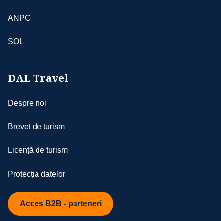
față de ceilalți turiști, personalul agenției
dispoziție.
sau partenerii noștri
ANPC
- în derularea excursiei pot apărea situaţii
de forţă majoră precum întârzieri în traficul
SOL
aerian, blocarea aeroporturilor din raţiuni
de securitate, schimbări de aeroporturi din
raţiuni politice, greve, condiţii meteo
DAL Travel
nefavorabile etc.; în aceste cazuri agenţia se
obligă să depună eforturi pentru depăşirea
Despre noi
situaţiilor ivite; totodată, agenţia nu poate fi
făcută răspunzătoare pentru suportarea
Brevet de turism
unor cheltuieli suplimentare aferente
- aşezarea turiştilor în autocar se va face
Licență de turism
începând cu bancheta a doua, în ordinea
înscrierilor, iar cei care au achitat supliment
Protecția datelor
de single pentru cazare NU beneficiază de 2
locuri în autocar
- agenţia nu-şi asumă responsabilitatea în
Acces B2B - parteneri
cazul în care anumite obiective nu pot fi