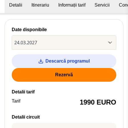
Detalii
Itinerariu
Informații tarif
Servicii
Cond
Date disponibile
Descarcă programul
Rezervă
Detalii tarif
1990 EURO
Tarif
Detalii circuit