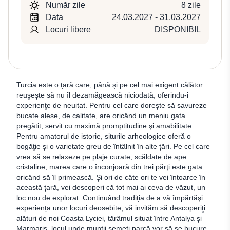
Număr zile
8 zile
Data
24.03.2027 - 31.03.2027
Locuri libere
DISPONIBIL
Turcia este o ţară care, până şi pe cel mai exigent călător
reuşeşte să nu îl dezamăgească niciodată, oferindu-i
experienţe de neuitat. Pentru cel care doreşte să savureze
bucate alese, de calitate, are oricând un meniu gata
pregătit, servit cu maximă promptitudine şi amabilitate.
Pentru amatorul de istorie, siturile arheologice oferă o
bogăţie şi o varietate greu de întâlnit în alte ţări. Pe cel care
vrea să se relaxeze pe plaje curate, scăldate de ape
cristaline, marea care o înconjoară din trei părţi este gata
oricând să îl primească. Şi ori de câte ori te vei întoarce în
această ţară, vei descoperi că tot mai ai ceva de văzut, un
loc nou de explorat. Continuând tradiţia de a vă împărtăşi
experiența unor locuri deosebite, vă invităm să descoperiţi
alături de noi Coasta Lyciei, tărâmul situat între Antalya şi
Marmaris, locul unde munţii semeţi parcă vor să se bucure