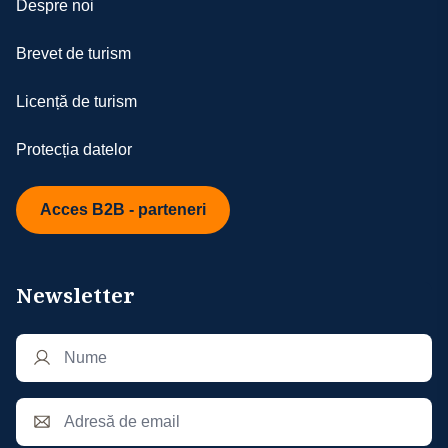
Ambele tipuri de asigurări pot fi încheiate la
Despre noi
localizare, meniu special, acestea vor fi
orice companie de asigurări autorizată.
solicitate către partenerii noștri, dar nu vor
Suma achitată pentru poliță nu este
Brevet de turism
fi considerate confirmate decât în măsura
rambursabilă. Pentru alegerea unei
posibilităților de la fața locului
asigurări potrivite nevoilor dumneavoastră,
Licență de turism
- în cazul în care turistul manifestă un
echipa noastră vă stă cu plăcere la
comportament necorespunzător în timpul
dispoziție.
Protecția datelor
circuitului, ne rezervăm dreptul de a refuza
înscrierea acestuia la următoarele circuite
organizate de agenția noastră; de
Acces B2B - parteneri
asemenea, turistul va fi exclus din
programul de fidelitate; comportamentul
necorespunzător include, dar fără a se
Newsletter
limita la: încălcarea regulilor stabilite,
comportament agresiv sau lipsit de respect
față de ceilalți turiști, personalul agenției
sau partenerii noștri
- în derularea excursiei pot apărea situaţii
de forţă majoră precum întârzieri în traficul