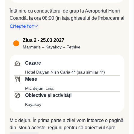
Întâlnire cu conducătorul de grup la Aeroportul Henri
Coandă, la ora 08:00 (în fața ghişeului de îmbarcare al
companiei Turkish Airlines). Plecare spre Istanbul cu
Citește tot
compania Turkish Airlines, zbor TK 1044 (10:10 /
12:45), de unde se va pleca cu zborul TK 2560 (15:00
Ziua 2 - 25.03.2027
/ 16:20) spre Marmaris, una dintre perlele litoralului
Marmaris – Kayakoy – Fethiye
turcesc, urmând să avem după-amiaza la dispoziţie,
pentru a ne bucura de aceste locuri încântătoare şi
Cazare
pentru a face cumpărături. Cină şi cazare la Hotel
Hotel Dalyan Nish Caria 4* (sau similar 4*)
Elegance 5* (sau similar 5*).
Mese
Mic dejun, cină
Obiective și activități
Kayakoy
Mic dejun. În prima parte a zilei vom întoarce o pagină
din istoria acestei regiuni pentru că obiectivul spre