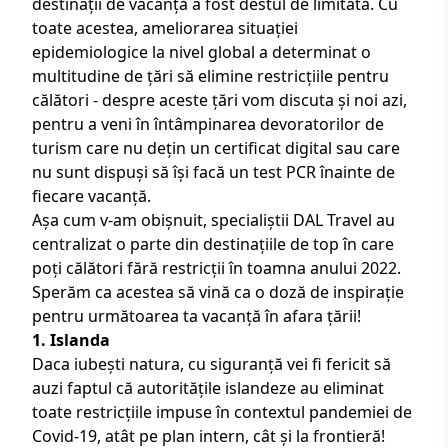
destinații de vacanță a fost destul de limitată. Cu
toate acestea, ameliorarea situației
epidemiologice la nivel global a determinat o
multitudine de țări să elimine restricțiile pentru
călători - despre aceste țări vom discuta și noi azi,
pentru a veni în întâmpinarea devoratorilor de
turism care nu dețin un certificat digital sau care
nu sunt dispuși să își facă un test PCR înainte de
fiecare vacanță.
Așa cum v-am obișnuit, specialiștii
DAL Travel
au
centralizat o parte din destinațiile de top în care
poți călători fără restricții în toamna anului 2022.
Sperăm ca acestea să vină ca o doză de inspirație
pentru următoarea ta vacanță în afara țării!
1. Islanda
Daca iubești natura, cu siguranță vei fi fericit să
auzi faptul că autoritățile islandeze au eliminat
toate restricțiile impuse în contextul pandemiei de
Covid-19, atât pe plan intern, cât și la frontieră!