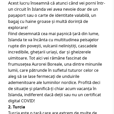
Acest lucru înseamnă că atunci când vei porni într-
un
circuit în Islanda
vei avea nevoie doar de un
pașaport sau o carte de identitate valabilă, un
bagaj cu haine groase și multă dorință de
explorare!
Fiind desemnată cea mai pașnică țară din lume,
Islanda te va încânta cu multitudinea peisajelor
rupte din povești, vulcanii neliniștiți, cascadele
incredibile, ghețarii uriași, dar și gheizerele
uimitoare. Tot aici vei rămâne fascinat de
frumusețea Aurorei Boreale, una dintre minunile
lumii, care pătrunde în sufletul tuturor celor ce
aleg să se lase fermecați de unduirile
ademenitoare ale luminilor nordice. Profită deci
de situație și planifică-ți chiar acum
vacanța în
Islanda
, indiferent dacă deții sau nu un certificat
digital COVID!
2. Turcia
Turcia este o țară care are extrem de multe de