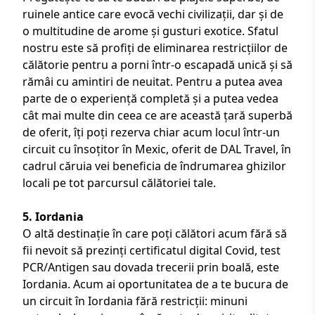
ruinele antice care evocă vechi civilizații, dar și de
o multitudine de arome și gusturi exotice. Sfatul
nostru este să profiți de eliminarea restricțiilor de
călătorie pentru a porni într-o escapadă unică și să
rămâi cu amintiri de neuitat. Pentru a putea avea
parte de o experiență completă și a putea vedea
cât mai multe din ceea ce are această țară superbă
de oferit, îți poți rezerva chiar acum locul într-un
circuit cu însoțitor în Mexic
, oferit de DAL Travel, în
cadrul căruia vei beneficia de îndrumarea ghizilor
locali pe tot parcursul călătoriei tale.
5. Iordania
O altă destinație în care poți călători acum fără să
fii nevoit să prezinți certificatul digital Covid, test
PCR/Antigen sau dovada trecerii prin boală, este
Iordania. Acum ai oportunitatea de a te bucura de
un
circuit în Iordania
fără restricții: minuni