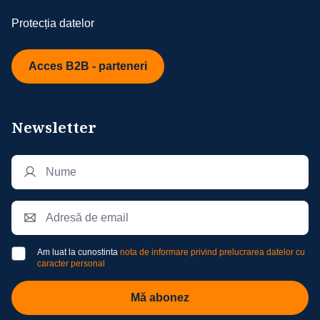
Protecția datelor
Acces B2B - parteneri
Newsletter
Am luat la cunostinta
nota de informare privind prelucrarea datelor cu
caracter personal
Mă abonez