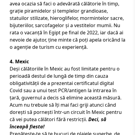
avea ocazia să faci o adevărată călătorie în timp,
grație piramidelor și templelor grandioase,
statuilor stilizate, hieroglifelor, mormintelor sacre,
bijuteriilor, sarcofagelor și a vestitelor mumii. Nu
rata o
vacanță în Egipt
pe final de 2022, iar dacă ai
nevoie de ajutor, ține minte că poți apela oricând la
o agenție de turism cu experiență.
4. Mexic
Deși călătoriile în Mexic au fost limitate pentru o
perioadă destul de lungă de timp din cauza
obligativității de a prezentai certificatul digital
Covid sau a unui test PCR/antigen la intrarea în
țară, guvernul a decis să elimine această măsură.
Acum nu trebuie să îți mai faci griji atunci când
dorești să pornești într-un
circuit în Mexic
pentru
că vei putea călători fără restricții.
Deci, să
înceapă fiesta!
Pregătește-te să te bucuri de plajele superbe, de