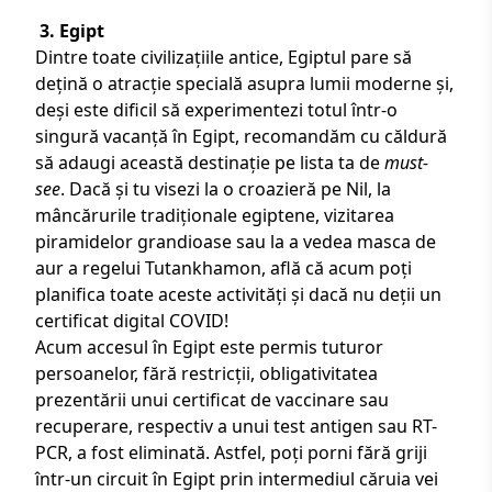
3.
Egipt
Dintre toate civilizațiile antice, Egiptul pare să
dețină o atracție specială asupra lumii moderne și,
deși este dificil să experimentezi totul într-o
singură vacanță în Egipt, recomandăm cu căldură
să adaugi această destinație pe lista ta de
must-
see
. Dacă și tu visezi la o croazieră pe Nil, la
mâncărurile tradiționale egiptene, vizitarea
piramidelor grandioase sau la a vedea masca de
aur a regelui Tutankhamon, află că acum poți
planifica toate aceste activități și dacă nu deții un
certificat digital COVID!
Acum accesul în Egipt este permis tuturor
persoanelor, fără restricții, obligativitatea
prezentării unui certificat de vaccinare sau
recuperare, respectiv a unui test antigen sau RT-
PCR, a fost eliminată. Astfel, poți porni fără griji
într-un
circuit în Egipt
prin intermediul căruia vei