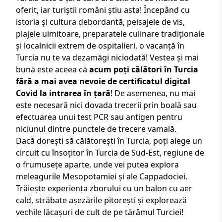
oferit, iar turiștii români știu asta! Începând cu
istoria și cultura debordantă, peisajele de vis,
plajele uimitoare, preparatele culinare tradiționale
și localnicii extrem de ospitalieri, o
vacanță în
Turcia
nu te va dezamăgi niciodată! Vestea și mai
bună este aceea că
acum poți călători în Turcia
fără a mai avea nevoie de certificatul digital
Covid la intrarea în țară
! De asemenea, nu mai
este necesară nici dovada trecerii prin boală sau
efectuarea unui test PCR sau antigen pentru
niciunul dintre punctele de trecere vamală.
Dacă dorești să călătorești în Turcia, poți alege un
circuit cu însoțitor în Turcia de Sud-Est
, regiune de
o frumusețe aparte, unde vei putea explora
meleagurile Mesopotamiei și ale Cappadociei.
Trăiește experiența zborului cu un balon cu aer
cald, străbate așezările pitorești și explorează
vechile lăcașuri de cult de pe tărâmul Turciei!