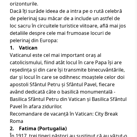
orizonturile.
Dacă îți surâde ideea de a intra pe o rută celebră
de pelerinaj sau măcar de a include un astfel de
loc sacru în
circuitele turistice
viitoare, află mai jos
detaliile despre cele mai frumoase locuri de
pelerinaj din Europa:
1.
Vatican
Vaticanul este cel mai important oraș al
catolicismului, fiind atât locul în care Papa își are
reședința și din care își transmite binecuvântările,
dar și locul în care se odihnesc moaștele celor doi
apostoli Sfântul Petru și Sfântul Pavel, fiecare
având dedicată câte o basilică monumentală -
Basilica Sfântul Petru din Vatican și Basilica Sfântul
Pavel în afara zidurilor.
Recomandare de vacanță în Vatican:
City Break
Roma
2. Fatima (
Portugalia
)
În 1917, trei tineri păstori au susținut că au văzut-o