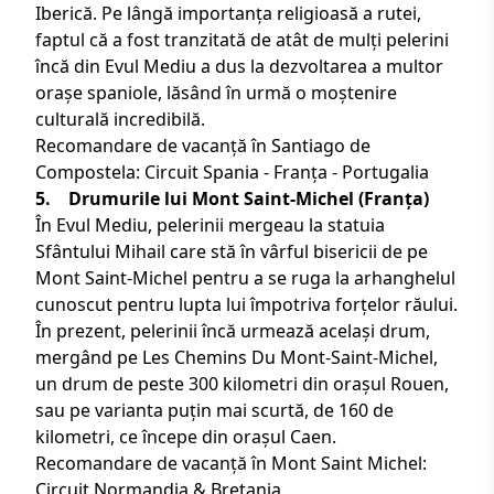
Iberică. Pe lângă importanța religioasă a rutei,
faptul că a fost tranzitată de atât de mulți pelerini
încă din Evul Mediu a dus la dezvoltarea a multor
orașe spaniole, lăsând în urmă o moștenire
culturală incredibilă.
Recomandare de vacanță în Santiago de
Compostela:
Circuit Spania - Franța - Portugalia
5. Drumurile lui Mont Saint-Michel (
Franța
)
În Evul Mediu, pelerinii mergeau la statuia
Sfântului Mihail care stă în vârful bisericii de pe
Mont Saint-Michel pentru a se ruga la arhanghelul
cunoscut pentru lupta lui împotriva forțelor răului.
În prezent, pelerinii încă urmează același drum,
mergând pe Les Chemins Du Mont-Saint-Michel,
un drum de peste 300 kilometri din orașul Rouen,
sau pe varianta puțin mai scurtă, de 160 de
kilometri, ce începe din orașul Caen.
Recomandare de vacanță în Mont Saint Michel:
Circuit Normandia & Bretania