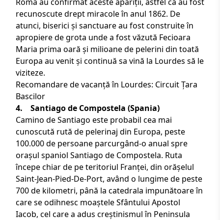
Roma au confirmat aceste apariții, astfel că au fost
recunoscute drept miracole în anul 1862. De
atunci, biserici și sanctuare au fost construite în
apropiere de grota unde a fost văzută Fecioara
Maria prima oară și milioane de pelerini din toată
Europa au venit și continuă sa vină la Lourdes să le
viziteze.
Recomandare de vacanță în Lourdes:
Circuit Țara
Bascilor
4. Santiago de Compostela (
Spania
)
Camino de Santiago este probabil cea mai
cunoscută rută de pelerinaj din Europa, peste
100.000 de persoane parcurgând-o anual spre
orașul spaniol Santiago de Compostela. Ruta
începe chiar de pe teritoriul Franței, din orășelul
Saint-Jean-Pied-De-Port, având o lungime de peste
700 de kilometri, până la catedrala impunătoare în
care se odihnesc moaștele Sfântului Apostol
Iacob, cel care a adus creștinismul în Peninsula