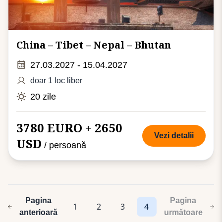
China – Tibet – Nepal – Bhutan
27.03.2027 - 15.04.2027
doar 1 loc liber
20 zile
3780 EURO + 2650
Vezi detalii
USD
/ persoană
Pagina
Pagina
1
2
3
4
anterioară
următoare