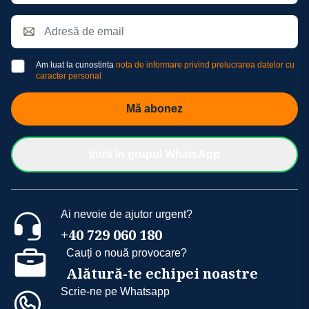
Am luat la cunostinta
nota de informare privind prelucrarea datelor cu
caracter personal
Mă abonez
Intră în grupul WhatsApp
Ai nevoie de ajutor urgent?
+40 729 060 180
Cauți o nouă provocare?
Alătură-te echipei noastre
Scrie-ne pe Whatsapp