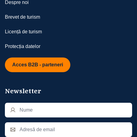
inclusiv transportul medical de urgență,
Despre noi
localizare, meniu special, acestea vor fi
dacă este cazul.
solicitate către partenerii noștri, dar nu vor
Ambele tipuri de asigurări pot fi încheiate la
Brevet de turism
fi considerate confirmate decât în măsura
orice companie de asigurări autorizată.
posibilităților de la fața locului
Suma achitată pentru poliță nu este
Licență de turism
- în cazul în care turistul manifestă un
rambursabilă. Pentru alegerea unei
comportament necorespunzător în timpul
asigurări potrivite nevoilor dumneavoastră,
Protecția datelor
circuitului, ne rezervăm dreptul de a refuza
echipa noastră vă stă cu plăcere la
înscrierea acestuia la următoarele circuite
dispoziție.
organizate de agenția noastră; de
Acces B2B - parteneri
asemenea, turistul va fi exclus din
programul de fidelitate; comportamentul
necorespunzător include, dar fără a se
Newsletter
limita la: încălcarea regulilor stabilite,
comportament agresiv sau lipsit de respect
față de ceilalți turiști, personalul agenției
sau partenerii noștri
- în derularea excursiei pot apărea situaţii
de forţă majoră precum întârzieri în traficul