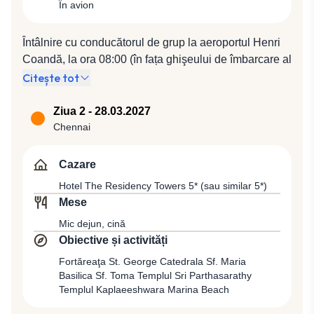
În avion
Întâlnire cu conducătorul de grup la aeroportul Henri
Coandă, la ora 08:00 (în fața ghişeului de îmbarcare al
companiei Qatar Airways). Plecare spre Doha cu
Citește tot
compania Qatar Airways, zbor QR 220 (10:40 / 16:10),
de unde se va zbura spre Chennai cu zborul QR 528
Ziua 2 - 28.03.2027
(19:45 / 02:30).
Chennai
Cazare
Hotel The Residency Towers 5* (sau similar 5*)
Mese
Mic dejun, cină
Obiective și activități
Fortăreaţa St. George Catedrala Sf. Maria
Basilica Sf. Toma Templul Sri Parthasarathy
Templul Kaplaeeshwara Marina Beach