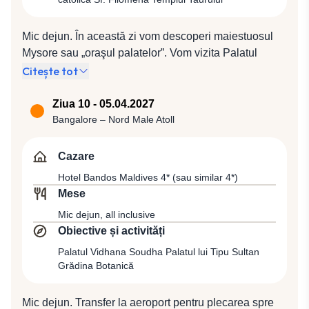
prin tematica abordată dar și prin costumele de dans
supradimensionate completate de machiajele intens
Mic dejun. În această zi vom descoperi maiestuosul
colorate. Cină şi cazare la Hotel Holiday Inn 4* (sau
Mysore sau „oraşul palatelor”. Vom vizita Palatul
similar 4*).
Amba Vilasa, cel mai important palat al oraşului, a
Citește tot
cărui frumuseţe şi grandoare sunt puse în evidenţă în
zilele festive şi seara în special, de aprox. 97.000 de
Ziua 10 - 05.04.2027
becuri luminoase, Palatul Jaganmohan, construit cu
Bangalore – Nord Male Atoll
mai bine de 150 de ani în urmă, un exemplu elocvent
al stilului hindus, biserica catolică Sf. Filomena, o
Cazare
copie a Domului din Koln, Templul Taurului, după care
Hotel Bandos Maldives 4* (sau similar 4*)
ne vom îndrepta spre dealurile Chamundi. Vom pleca
Mese
în continuarea zilei spre Bangalore pentru cină şi
Mic dejun, all inclusive
cazare la Hotel Fortune Park JP Celestial 4* (sau
Obiective și activități
similar 4*).
Palatul Vidhana Soudha Palatul lui Tipu Sultan
Grădina Botanică
Mic dejun. Transfer la aeroport pentru plecarea spre