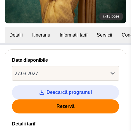
13 poze
Detalii
Itinerariu
Informații tarif
Servicii
Cond
Date disponibile
Descarcă programul
Rezervă
Detalii tarif