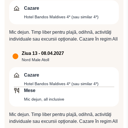
adâncă de aprox. 46-64 m, în care se află alte recifuri
Inclusive la Hotel Bandos Maldives 4* (sau similar 4*).
Cazare
mai mici, însă cel mai mare recif este Dhiffushi Falhu,
Hotel Bandos Maldives 4* (sau similar 4*)
cu o lungime de aproximativ 13 km. Cazare în regim
All Inclusive la Hotel Bandos Maldives 4* (sau similar
Mic dejun. Timp liber pentru plajă, odihnă, activităţi
4*).
individuale sau excursii opţionale. Cazare în regim All
Inclusive la Hotel Bandos Maldives 4* (sau similar 4*).
Ziua 13 - 08.04.2027
Nord Male Atoll
Cazare
Hotel Bandos Maldives 4* (sau similar 4*)
Mese
Mic dejun, all inclusive
Mic dejun. Timp liber pentru plajă, odihnă, activităţi
individuale sau excursii opţionale. Cazare în regim All