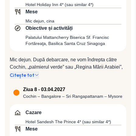
denumirea „Kerala backwaters”, o rețea de râuri,
Hotel Holiday Inn 4* (sau similar 4*)
lacuri, canale și lagune, vom descoperi sate
Mese
tradiţionale indiene, tainica atracţie a templelor
Mic dejun, cina
străvechi, precum şi frumuseţea debordantă a naturii
Obiective și activități
înconjurătoare. Pensiune completă şi cazare o noapte
la bordul micului vas de croazieră Lake and Lagoons
Palatului Mattancherry Biserica Sf. Francisc
Fortăreaţa, Basilica Santa Cruz Sinagoga
House Boat (sau similar).
Mic dejun. După debarcare, ne vom îndrepta către
Cochin, „palmierul verde” sau „Regina Mării Arabiei”,
denumit astfel pentru şarmul său unic. Frumuseţea şi
Citește tot
poziţia favorabilă a acestui oraş au fermecat numeroşi
comercianţi încă din timpuri străvechi. Chinezi,
Ziua 8 - 03.04.2027
europeni, evrei, arabi şi indieni au găsit aici un plăcut
Cochin – Bangalore – Sri Rangapattanam – Mysore
mod de viaţă simbiotic, ale cărui mărturii stau în stilul
arhitectonic al clădirilor din oraş. Vom face turul
Cazare
capitalei comerciale a Keralei, care va începe cu
Hotel Sandesh The Prince 4* (sau similar 4*)
vizitarea Palatului Mattancherry, construit inițial de
Mese
portughezi, preluat și extins ulterior de olandezi, motiv