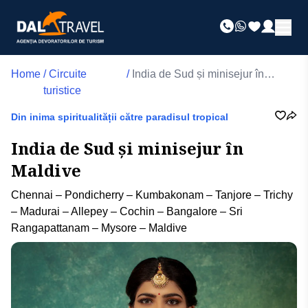
Home
/
Circuite
/
India de Sud și minisejur în
turistice
Maldive
Din inima spiritualității către paradisul tropical
India de Sud și minisejur în
Maldive
Chennai – Pondicherry – Kumbakonam – Tanjore – Trichy
– Madurai – Allepey – Cochin – Bangalore – Sri
Rangapattanam – Mysore – Maldive