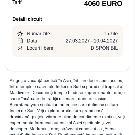
4060 EURO
Tarif
Detalii circuit
Număr zile
15 zile
Data
27.03.2027 - 10.04.2027
Locuri libere
DISPONIBIL
Alegeți o vacanță exotică în Asia, într-un decor spectaculos,
între templele sacre ale Indiei de Sud și paradisul tropical al
Maldivelor. Descoperiți temple hinduse impresionante, orașe
sacre încărcate de tradiții milenare, dansuri clasice
Bharatanatyam și ritualuri autentice care definesc cultura
Indiei de Sud. Veți explora arhitectura grandioasă
dravidiană, piețele vibrante pline de condimente exotice, veți
experimenta farmecul autentic al Asiei spirituale și veți
descoperi Maduraiul, oraş străvechi cunoscut ca „Atena
estului” din India de Sud. După această imersiune culturală,