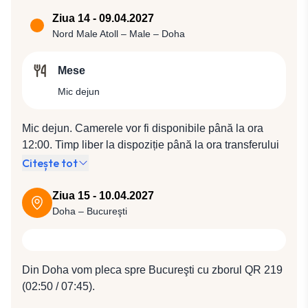
Inclusive la Hotel Bandos Maldives 4* (sau similar 4*).
Ziua 14 - 09.04.2027
Nord Male Atoll – Male – Doha
Mese
Mic dejun
Mic dejun. Camerele vor fi disponibile până la ora
12:00. Timp liber la dispoziție până la ora transferului
la aeroportul din Male. Plecare spre Doha cu
Citește tot
compania Qatar Airways, zbor QR 675 (21:05 / 23:50).
Ziua 15 - 10.04.2027
Doha – Bucureşti
Din Doha vom pleca spre Bucureşti cu zborul QR 219
(02:50 / 07:45).