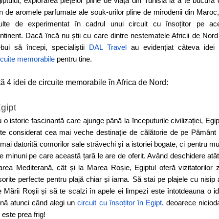
iptului, explorarea piețelor pline de viață din Tunisia la a te bucura 
in de aromele parfumate ale souk-urilor pline de mirodenii din Maroc,
lte de experimentat în cadrul unui circuit cu însoțitor pe ac
ntinent. Dacă încă nu știi cu care dintre nestematele Africii de Nord
ebui să începi, specialiștii
DAL Travel
au evidențiat câteva idei
rcuite memorabile
pentru tine.
tă 4 idei de circuite memorabile în Africa de Nord:
gipt
 o istorie fascinantă care ajunge până la începuturile civilizației, Egip
te considerat cea mai veche destinație de călătorie de pe Pământ
mai datorită comorilor sale străvechi și a istoriei bogate, ci pentru mu
te minuni pe care această țară le are de oferit. Având deschidere atât
rea Mediterană, cât și la Marea Roșie, Egiptul oferă vizitatorilor z
sorite perfecte pentru plajă chiar și iarna. Să stai pe plajele cu nisip 
e Mării Roșii și să te scalzi în apele ei limpezi este întotdeauna o i
nă atunci când alegi un
circuit cu însoțitor în Egipt
, deoarece niciod
 este prea frig!