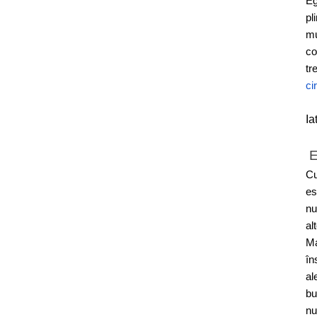
Eg
pl
mu
co
tr
ci
Ia
E
Cu
es
nu
al
Ma
în
al
bu
nu