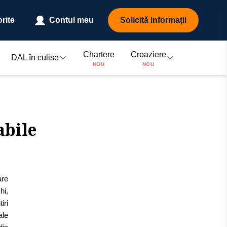
rite
Contul meu
Solicită informații
Chartere
Croaziere
DAL în culise
NOU
NOU
abile
are
hi,
iri
ale