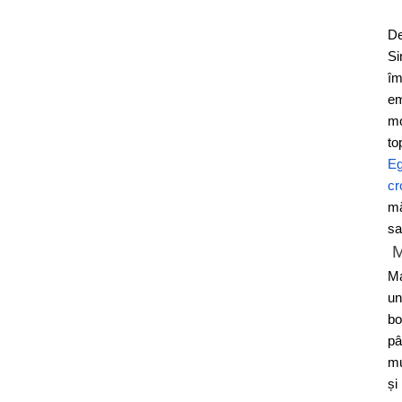
De
Si
îm
em
mo
to
Eg
cr
mă
sa
M
Ma
un
bo
pâ
mu
și