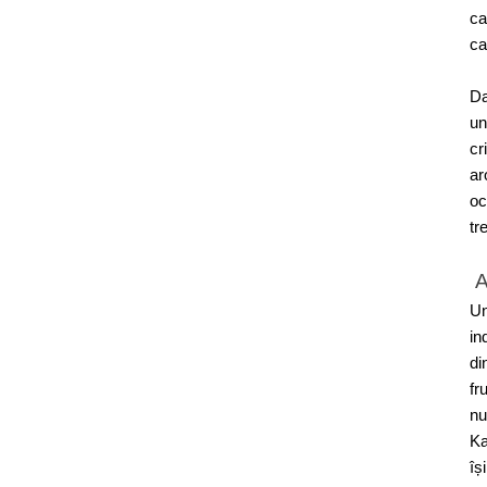
ca
ca
Da
un
cr
ar
oc
tr
A
U
in
di
fr
nu
Ka
îș