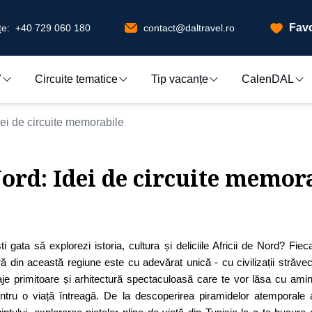
Favo
e:
+40 729 060 180
contact@daltravel.ro
7
Circuite tematice
Tip vacanțe
CalenDAL
dei de circuite memorabile
Nord: Idei de circuite memor
ti gata să explorezi istoria, cultura și deliciile Africii de Nord? Fiec
ră din această regiune este cu adevărat unică - cu civilizații străvec
aje primitoare și arhitectură spectaculoasă care te vor lăsa cu amint
ntru o viață întreagă. De la descoperirea piramidelor atemporale 