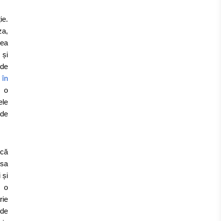
ie.
za,
nea
 și
 de
 în
m o
ele
 de
ică
 sa
 și
n o
rie
 de