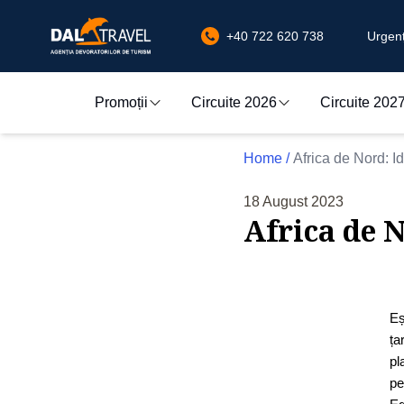
+40 722 620 738
Urgenț
Promoții
Circuite 2026
Circuite 202
Home
/
Africa de Nord: I
18 August 2023
Africa de 
Eș
ța
pl
pe