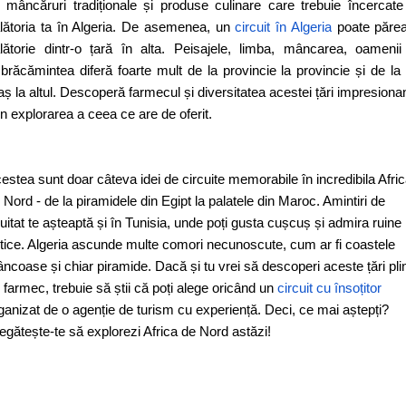
 mâncăruri tradiționale și produse culinare care trebuie încercate
lătoria ta în Algeria. De asemenea, un
circuit în Algeria
poate păre
lătorie dintr-o țară în alta. Peisajele, limba, mâncarea, oamenii
brăcămintea diferă foarte mult de la provincie la provincie și de la
aș la altul. Descoperă farmecul și diversitatea acestei țări impresiona
in explorarea a ceea ce are de oferit.
estea sunt doar câteva idei de circuite memorabile în incredibila Afri
 Nord - de la piramidele din Egipt la palatele din Maroc. Amintiri de
uitat te așteaptă și în Tunisia, unde poți gusta cușcuș și admira ruine
tice. Algeria ascunde multe comori necunoscute, cum ar fi coastele
âncoase și chiar piramide. Dacă și tu vrei să descoperi aceste țări pli
 farmec, trebuie să știi că poți alege oricând un
circuit cu însoțitor
ganizat de o agenție de turism cu experiență. Deci, ce mai aștepți?
egătește-te să explorezi Africa de Nord astăzi!