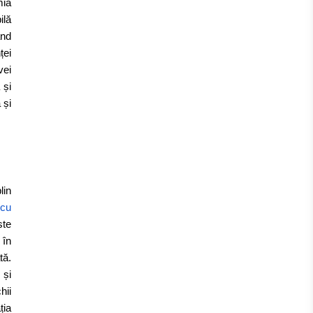
mia
ilă
ând
ței
vei
 și
 și
lin
 cu
ste
 în
tă.
 și
hii
ția