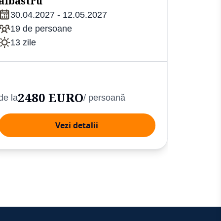
albastru
30.04.2027 - 12.05.2027
24.09
19 de persoane
16 de
13 zile
13 zil
13
de la
2480 EURO
de la
/ persoană
/ persoa
Vezi detalii