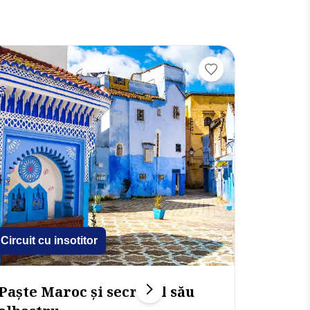
Circuit cu insotitor
Circuit c
Paște Maroc și secretul său
Egipt și Croazieră pe Nil &