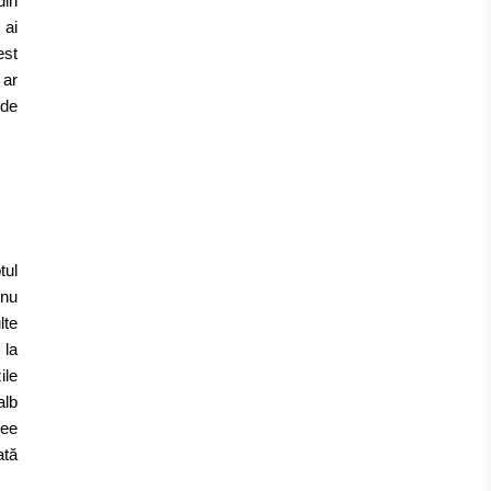
din
 ai
est
 ar
 de
tul
 nu
lte
 la
ile
alb
dee
ată