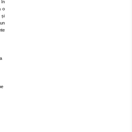
 în
a o
 și
 un
nte
ca
ne