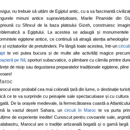
sigur, nu trebuie să uităm de Egiptul antic, cu a sa fascinantă civilizaț
ngurele minuni antice supraviețuitoare, Marile Piramide din Gi
preună cu Sfinxul de la baza platoului Gizeh, construiesc imagi
blematică a Egiptului. La acestea se adaugă și monumentele
rmintele egiptene antice, ce continuă să atragă atenția arheologilor
p și vizitatorilor de pretutindeni. Pe lângă toate acestea, într-un
circuit
ipt
te vei putea bucura și de multe alte activități magice precu
oazieră pe Nil
, sporturi subacvatice, o plimbare cu cămila printre dun
rețe de nisip sau degustarea preparatelor tradiționale egiptene, pline
voare!
aroc
rocul este probabil cea mai colorată țară din lume, o destinație turist
ică ce te va surprinde cu peisajele sale spectaculoase și cu cultura
gată. De la orașele medievale, la fermecătoarea coastă a Atlanticului
nă la vastul deșert Sahara, un
circuit în Maroc
te va purta pri
lțime de experiențe inedite! Cunoscut pentru covoarele sale, argintă
 alabastru, Marocul are o tradiție artizanală bogată și o gamă largă