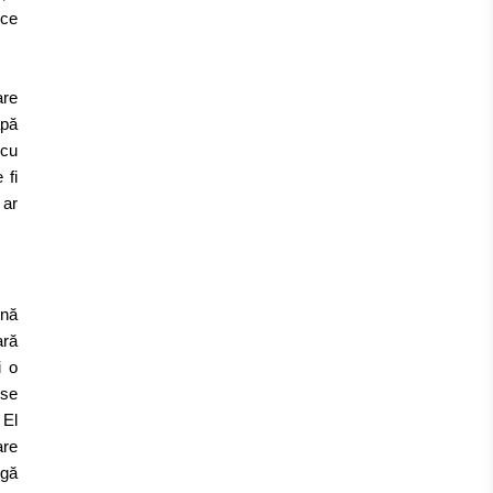
ice
are
apă
 cu
 fi
 ar
ună
ară
i o
 se
 El
are
rgă