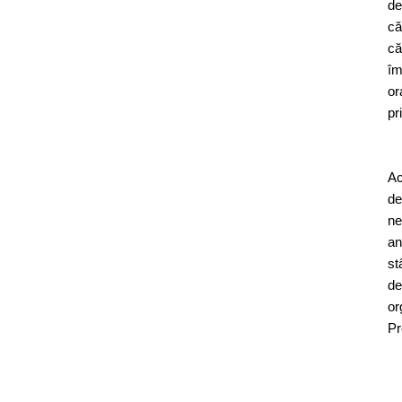
de
că
că
îm
or
pr
Ac
de
ne
an
st
de
or
Pr