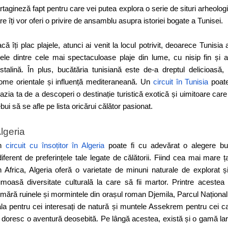
rtagineză fapt pentru care vei putea explora o serie de situri arheolog
re îți vor oferi o privire de ansamblu asupra istoriei bogate a Tunisei.
că îți plac plajele, atunci ai venit la locul potrivit, deoarece Tunisia 
ele dintre cele mai spectaculoase plaje din lume, cu nisip fin și 
istalină. În plus, bucătăria tunisiană este de-a dreptul delicioasă,
ome orientale și influență mediteraneană. Un
circuit în Tunisia
poate
azia ta de a descoperi o destinație turistică exotică și uimitoare care
ebui să se afle pe lista oricărui călător pasionat.
lgeria
n
circuit cu însoțitor în Algeria
poate fi cu adevărat o alegere b
diferent de preferințele tale legate de călătorii. Fiind cea mai mare ț
n Africa, Algeria oferă o varietate de minuni naturale de explorat ș
umoasă diversitate culturală la care să fii martor. Printre acestea
mără ruinele și mormintele din orașul roman Djemila, Parcul Național
la pentru cei interesați de natură și muntele Assekrem pentru cei c
i doresc o aventură deosebită. Pe lângă acestea, există și o gamă la