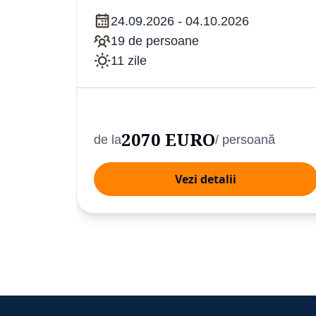
24.09.2026 - 04.10.2026
19 de persoane
11 zile
2070 EURO
nă
de la
/ persoană
Vezi detalii