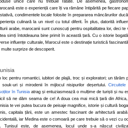
oduse unice care nu trebuie ratate. De asemenea, gastrono
rocană este o experiență care îți va rămâne întipărită pe fiecare pap
stativă, condimentele locale folosite în prepararea mâncărurilor duc
periența culinară la un nivel cu totul diferit. În plus, datorită influen
lturii arabe, marocanii sunt cunoscuți pentru ospitalitatea lor, deci te 
tea simți întotdeauna bine primit în această țară. Cu o istorie bogată
verse influențe culturale, Marocul este o destinație turistică fascinantă
 multe surprize de descoperit.
unisia
 loc pentru romantici, iubitori de plajă, troc și exploratori; un tărâm p
 souk-uri și mirodenii în mijlocul nisipurilor deșertului.
Circuitele
soțitor în Tunisia
atrag și entuziasmează o mulțime de turiști și nu e
ficil să ne dăm seama de ce! A doua cea mai mică țară din Africa,
nisia te vei putea bucura de peisaje magnifice, istorie și cultură boga
nis, capitala țării, este un amestec fascinant de arhitectură arabă
cidentală, iar Medina este o comoară pe care trebuie să o vezi cu oc
i. Tunisul este, de asemenea, locul unde s-a născut civiliza