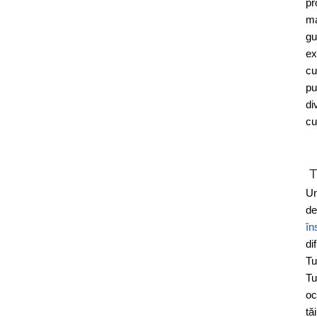
pr
ma
gu
ex
cu
pu
di
cu
T
Un
de
în
di
Tu
Tu
oc
tă