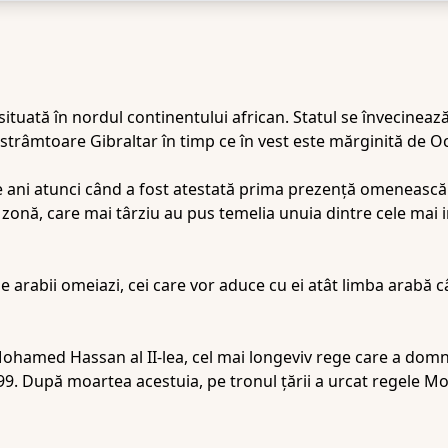
ituată în nordul continentului african. Statul se învecinează 
trâmtoare Gibraltar în timp ce în vest este mărginită de Oc
de ani atunci când a fost atestată prima prezenţă omenească 
din zonă, care mai târziu au pus temelia unuia dintre cele ma
 de arabii omeiazi, cei care vor aduce cu ei atât limba arabă câ
ohamed Hassan al II-lea, cel mai longeviv rege care a domn
1999. După moartea acestuia, pe tronul ţării a urcat regele