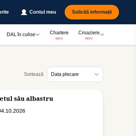
rite
Contul meu
Solicită informații
Chartere
Croaziere
DAL în culise
NOU
NOU
Sortează
Data plecare
etul său albastru
04.10.2026