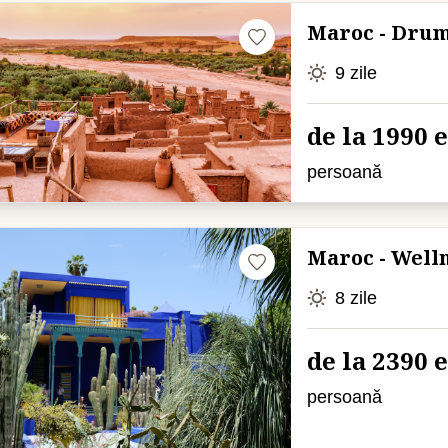
Maroc - Drum
9 zile
de la 1990 
persoană
Maroc - Well
8 zile
de la 2390 
persoană