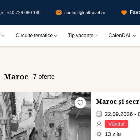
Favo
e:
+40 729 060 180
contact@daltravel.ro
7
Circuite tematice
Tip vacanțe
CalenDAL
Maroc
7
oferte
Maroc și secr
22.09.2026 - 
Vândut
13 zile