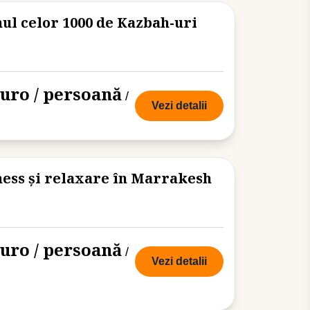
ul celor 1000 de Kazbah-uri
euro / persoană
/
Vezi detalii
ness și relaxare în Marrakesh
euro / persoană
/
Vezi detalii