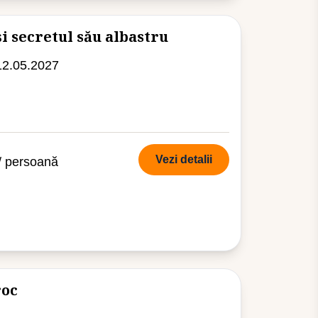
i secretul său albastru
12.05.2027
Vezi detalii
/ persoană
roc