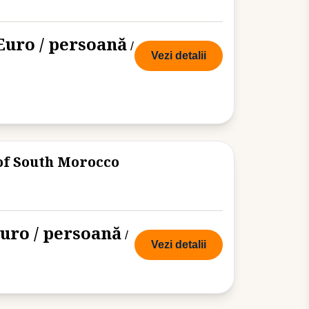
Euro / persoană
/
Vezi detalii
 of South Morocco
euro / persoană
/
Vezi detalii