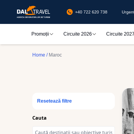
+40 722 620 738
Urgenț
Promoții
Circuite 2026
Circuite 202
Home
/
Maroc
Resetează filtre
Cauta