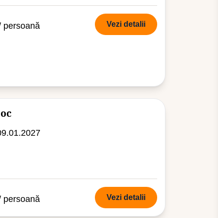
Vezi detalii
/ persoană
roc
09.01.2027
Vezi detalii
/ persoană