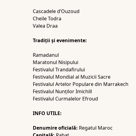
Cascadele d’Ouzoud
Cheile Todra
Valea Draa
Tradiții şi evenimente:
Ramadanul
Maratonul Nisipului
Festivalul Trandafirului
Festivalul Mondial al Muzicii Sacre
Festivalul Artelor Populare din Marrakech
Festivalul Nunţilor Imichill
Festivalul Curmalelor Efroud
INFO UTILE:
Denumire oficial
ă:
Regatul Maroc
Capitală:
Rabat