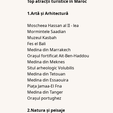
Top atracţii turistice în Maroc
1.Artă şi Arhitectură
Moscheea Hassan al II - lea
Mormintele Saadian
Muzeul Kasbah
Fes el Bali
Medina din Marrakech
Oraşul fortificat Ait-Ben-Haddou
Medina din Meknes
Situl arheologic Volubilis
Medina din Tetouan
Medina din Essaouira
Piaţa Jamaa-El Fna
Medina din Tanger
Oraşul portughez
2.Natura şi peisaje