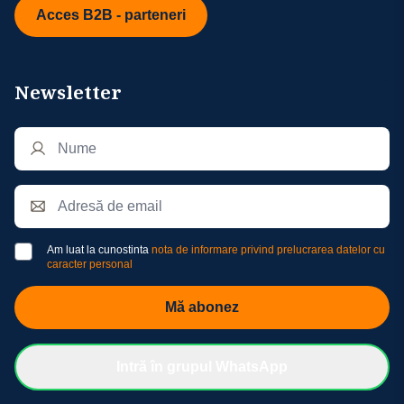
Acces B2B - parteneri
Newsletter
Am luat la cunostinta
nota de informare privind prelucrarea datelor cu
caracter personal
Mă abonez
Intră în grupul WhatsApp