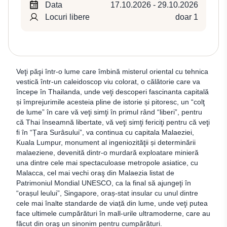
Data
17.10.2026 - 29.10.2026
Locuri libere
doar 1
Veţi păşi într-o lume care îmbină misterul oriental cu tehnica
vestică într-un caleidoscop viu colorat, o călătorie care va
începe în Thailanda, unde veţi descoperi fascinanta capitală
și împrejurimile acesteia pline de istorie și pitoresc, un “colţ
de lume” în care vă veţi simţi în primul rând “liberi”, pentru
că Thai înseamnă libertate, vă veţi simţi fericiţi pentru că veţi
fi în “Țara Surâsului”, va continua cu capitala Malaeziei,
Kuala Lumpur, monument al ingeniozităţii și determinării
malaeziene, devenită dintr-o murdară exploatare minieră
una dintre cele mai spectaculoase metropole asiatice, cu
Malacca, cel mai vechi oraş din Malaezia listat de
Patrimoniul Mondial UNESCO, ca la final să ajungeţi în
“orașul leului”, Singapore, oraș-stat insular cu unul dintre
cele mai înalte standarde de viață din lume, unde veţi putea
face ultimele cumpărături în mall-urile ultramoderne, care au
făcut din oraş un sinonim pentru cumpărături.