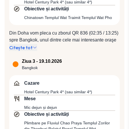
Hotel Century Park 4* (sau similar 4*)
Obiective și activități
Chinatown Templul Wat Traimit Templul Wat Pho
Din Doha vom pleca cu zborul QR 836 (02:35 / 13:25)
spre Bangkok, unul dintre cele mai interesante oraşe
ale Asiei, un ansamblu de palate, de temple budiste,
Citește tot
un oraş în care trăiesc frumoasele fete „thai”. Cele
şapte milioane de locuitori îşi numesc oraşul Krung
Ziua 3 - 19.10.2026
Thep, ceea ce în traducere înseamnă „Oraşul
Bangkok
îngerilor”. Întâlnire cu ghidul local, alături de care vom
admira Chinatown și vom vizita apoi 2 temple
Cazare
emblematice: Wat Traimit, templu situat la intrarea în
Hotel Century Park 4* (sau similar 4*)
Cartierul Chinezesc, care adăposteşte o
Mese
impresionantă statuie din aur a lui Buddha, care are o
Mic dejun și dejun
înălţime de 5 m şi care cântăreşte nu mai puţin de 5,5 t
Obiective și activități
de aur și Wat Pho, cel mai mare templu din Bangkok,
care se numeşte astfel datorită statuii gigantice care-l
Plimbare pe Fluviul Chao Praya Templul Zorilor
din Thonburi Palatul Regal Templul Wat