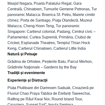
Masjid Negara, Poarta Palatului Regal, Gara
Centrală, Chinatown, Turnurile Gemene Petronas, Tur
panoramic Malacca: Biserica Sf. Petru, Marele cimitir
chinez, Porta de Santiago, Piaţa Olandeză, Muzeul
Malacca, Cheng Hoon Teng, Tur panoramic
Singapore: Cartierul colonial, Padang, Centrul civic –
Parlamentul, Curtea Supremă, Primăria, Clubul de
Cricket, Esplanade Theatres, Templul Thian Hock
Keng, Cartierul Chinatown, Cartierul Little India
Natură şi Peisaje
Grădina de Orhidee, Peșterile Batu, Parcul Merlion,
Grădinile Naţionale – Gardens by the Bay
Tradiţii şi evenimente
Experienţe şi Distracţii
Piața Plutitoare din Damnoen Saduak, Croazieră pe
Fluviul Chao Praya Tabăra de Elefanți Taweechai,
Rafting pe Râul Kwai Noi, Round Island Tour,
Croaziera „Sunset Sail”, Insula Sentosa