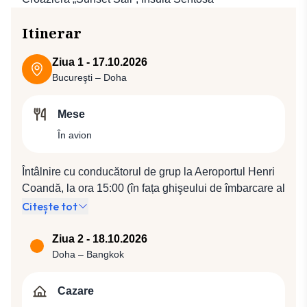
Itinerar
Ziua 1 - 17.10.2026
Bucureşti – Doha
Mese
În avion
Întâlnire cu conducătorul de grup la Aeroportul Henri
Coandă, la ora 15:00 (în fața ghişeului de îmbarcare al
companiei Qatar Airways). Plecare spre Doha cu
Citește tot
compania Qatar Airways, zbor QR 222 (17:10 / 21:45).
Ziua 2 - 18.10.2026
Doha – Bangkok
Cazare