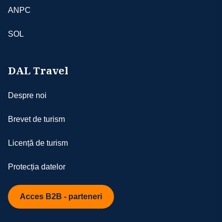
cazul în care anumite obiective nu pot fi
ANPC
realizate din motive independente de
aceasta
SOL
- conform legilor internaţionale, doar ghizii
locali au dreptul să ofere explicaţii în
interiorul muzeelor, monumentelor etc.;
DAL Travel
altfel, conducătorii de grup vor oferi
explicaţii turiştilor doar în afara obiectivelor
Despre noi
turistice; ghizii locali pot fi angajaţi contra
cost doar cu acordul turiştilor interesaţi de
Brevet de turism
ghidajul acestora
- excursiile opţionale se efectuează la faţa
Licență de turism
locului cu agenţiile locale; sumele aferente
acestor excursii nu se încasează în numele
Protecția datelor
şi pentru agenţie; tarifele excursiilor
opţionale pot fi mai mari decât cele ale
excursiilor care pot fi achiziţionate de la
Acces B2B - parteneri
recepţia hotelurilor, sau din altă parte,
aceasta datorându-se faptului că