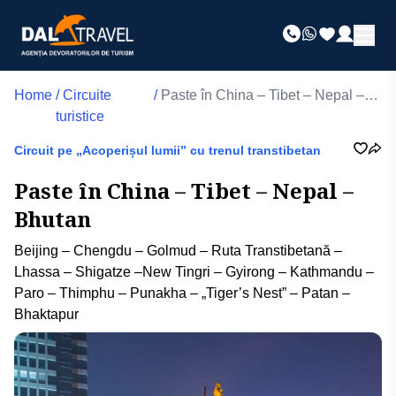
Home
/
Circuite
/
Paste în China – Tibet – Nepal –
turistice
Bhutan
Circuit pe „Acoperișul lumii” cu trenul transtibetan
Paste în China – Tibet – Nepal –
Bhutan
Beijing – Chengdu – Golmud – Ruta Transtibetană –
Lhassa – Shigatze –New Tingri – Gyirong – Kathmandu –
Paro – Thimphu – Punakha – „Tiger’s Nest” – Patan –
Bhaktapur