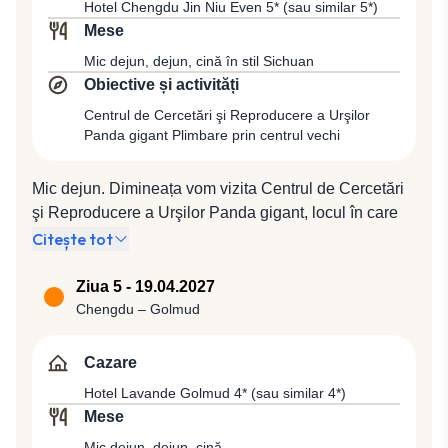
Hotel Chengdu Jin Niu Even 5* (sau similar 5*)
importanți poeți chinezi din timpul dinastiei Tang. Va
Mese
urma o plimbare prin pitorescul cartier vechi, vom
Mic dejun, dejun, cină în stil Sichuan
admira Mănăstirea Wenshu Yuan, care adăpostește
Obiective și activități
cel mai bine păstrat templu buddhist din regiune, unde
se află o impresionantă colecție de picturi și caligrafii,
Centrul de Cercetări şi Reproducere a Urşilor
Panda gigant Plimbare prin centrul vechi
sutre străvechi și un număr impresionant de statui ale
lui Buddha. Dejun inclus. Cină la un restaurant local şi
cazare la Hotel Chengdu Jin Niu Even 5* (sau similar
Mic dejun. Dimineața vom vizita Centrul de Cercetări
5*).
şi Reproducere a Urşilor Panda gigant, locul în care
specia aflată în pericol de dispariţie a fost salvată, o
Citește tot
uimitoare oază de linişte, un sanctuar în care
naturaliştii au recreat cât mai fidel posibil condiţiile
Ziua 5 - 19.04.2027
naturale în care trăiau „ursuleţii”. Dejun inclus. Vom
Chengdu – Golmud
continua cu explorarea orașului împreună cu ghidul
local. Cină în stil Sichuan la un restaurant local şi
Cazare
cazare la Hotel Chengdu Jin Niu Even 5* (sau similar
Hotel Lavande Golmud 4* (sau similar 4*)
5*).
Mese
Mic dejun, dejun, cină