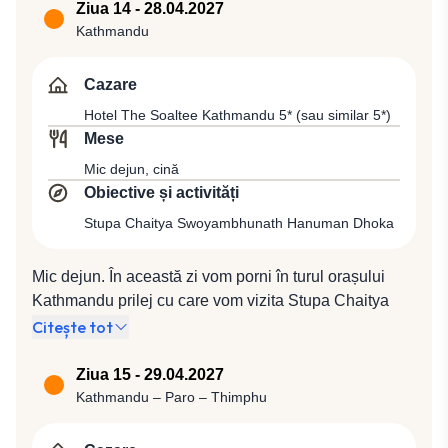
capitala Nepalului din sec. al XVII-lea. Diversitatea
Ziua 14 - 28.04.2027
culturii medievale a permis atât hinduismului cât şi
Kathmandu
budismului să transforme Kathmandu-ul într-un oraş al
artelor frumoase, plin de temple hinduse şi
Cazare
monumente budiste. Cină şi cazare la Hotel The
Hotel The Soaltee Kathmandu 5* (sau similar 5*)
Soaltee Kathmandu 5* (sau similar 5*)
Mese
Mic dejun, cină
Obiective și activități
Stupa Chaitya Swoyambhunath Hanuman Dhoka
Mic dejun. În această zi vom porni în turul orașului
Kathmandu prilej cu care vom vizita Stupa Chaitya
Swoyambhunath (aşezată pe locul unde se spune că
Citește tot
a fost creat Kathmandu din lacul primordial), unul
dintre cele mai importante monumente budiste din
Ziua 15 - 29.04.2027
lume, aflat la 3 km vest de Kathmandu, ridicat, se
Kathmandu – Paro – Thimphu
spune, cu aprox. 2.000 de ani în urmă, cu o
suprastructură pictată pe toate cele 4 părţi cu ochii lui