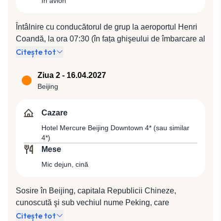
În avion
Întâlnire cu conducătorul de grup la aeroportul Henri
Coandă, la ora 07:30 (în fața ghişeului de îmbarcare al
companiei Turkish Airlines). Plecare spre Istanbul cu
Citește tot
compania Turkish Airlines, zbor TK 1044 (09:30 /
11:05), de unde vom pleca spre Beijing cu compania
Ziua 2 - 16.04.2027
Turkish Airlines, zbor TK 196 (16:00 / 05:50).
Beijing
Cazare
Hotel Mercure Beijing Downtown 4* (sau similar
4*)
Mese
Mic dejun, cină
Sosire în Beijing, capitala Republicii Chineze,
cunoscută şi sub vechiul nume Peking, care
adăposteşte peste 17 milioane de locuitori. Oraşul
Citește tot