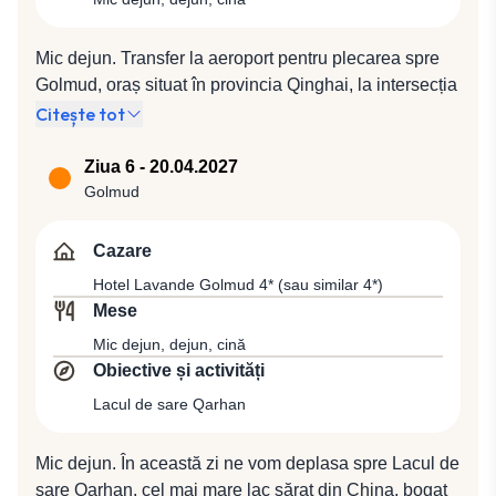
Mic dejun. Transfer la aeroport pentru plecarea spre
Golmud, oraș situat în provincia Qinghai, la intersecția
a 2 rute antice, în prezent cunoscut ca urmare a
Citește tot
deschiderii căii ferate Qinghai – Tibet, punctul de
plecare pe ruta transtibetană. După sosire, transfer
Ziua 6 - 20.04.2027
pentru cină la un restaurant local și cazare la Hotel
Golmud
Lavande Golmud 4* (sau similar 4*).
Cazare
Hotel Lavande Golmud 4* (sau similar 4*)
Mese
Mic dejun, dejun, cină
Obiective și activități
Lacul de sare Qarhan
Mic dejun. În această zi ne vom deplasa spre Lacul de
sare Qarhan, cel mai mare lac sărat din China, bogat