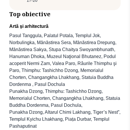
17-20
Top obiective
Artă şi arhitectură
Pasul Tanggula, Palatul Potala, Templul Jok,
Norbulingka, Mănăstirea Sera, Mănăstirea Drepung,
Mănăstirea Sakya, Stupa Chaitya Swoyambhunath,
Hanuman Dhoka, Muzeul Naţional Bhutanez, Podul
acoperit Nermi Zam, Valea Paro, Râurile Thimphu şi
Paro, Thimphu: Tashichho Dzong, Memorialul
Chorten, Changangkha Lhakhang, Statuia Buddha
Dordenma , Pasul Dochula
Punakha Dzong, Thimphu: Tashichho Dzong,
Memorialul Chorten, Changangkha Lhakhang, Statuia
Buddha Dordenma, Pasul Dochula,
Punakha Dzong, Altarul Chimi Lakhang, Tiger’s Nest”,
Templul Kyichu Lhakhang, Piața Durbar, Templul
Pashaputinat