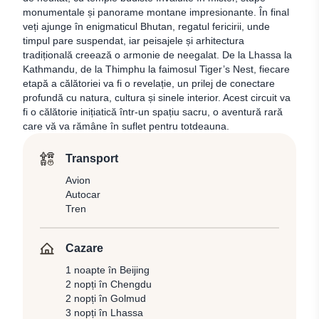
monumentale și panorame montane impresionante. În final
veți ajunge în enigmaticul Bhutan, regatul fericirii, unde
timpul pare suspendat, iar peisajele și arhitectura
tradițională creează o armonie de neegalat. De la Lhassa la
Kathmandu, de la Thimphu la faimosul Tiger’s Nest, fiecare
etapă a călătoriei va fi o revelație, un prilej de conectare
profundă cu natura, cultura și sinele interior. Acest circuit va
fi o călătorie inițiatică într-un spațiu sacru, o aventură rară
care vă va rămâne în suflet pentru totdeauna.
Transport
Avion
Autocar
Tren
Cazare
1 noapte în Beijing
2 nopți în Chengdu
2 nopți în Golmud
3 nopți în Lhassa