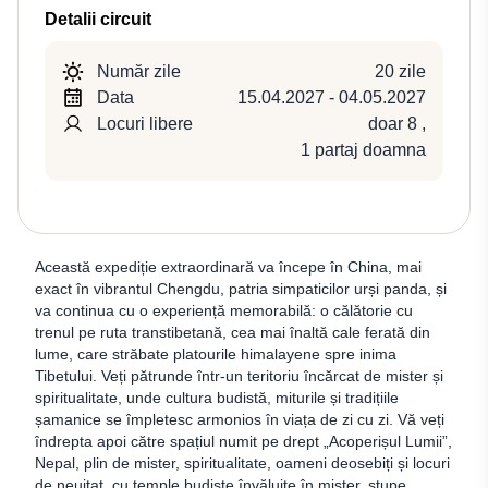
Detalii circuit
Număr zile
20 zile
Data
15.04.2027 - 04.05.2027
Locuri libere
doar 8
,
1 partaj doamna
Această expediție extraordinară va începe în China, mai
exact în vibrantul Chengdu, patria simpaticilor urși panda, și
va continua cu o experiență memorabilă: o călătorie cu
trenul pe ruta transtibetană, cea mai înaltă cale ferată din
lume, care străbate platourile himalayene spre inima
Tibetului. Veți pătrunde într-un teritoriu încărcat de mister și
spiritualitate, unde cultura budistă, miturile și tradițiile
șamanice se împletesc armonios în viața de zi cu zi. Vă veți
îndrepta apoi către spațiul numit pe drept „Acoperișul Lumii”,
Nepal, plin de mister, spiritualitate, oameni deosebiți și locuri
de neuitat, cu temple budiste învăluite în mister, stupe