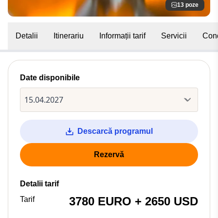
13 poze
Detalii
Itinerariu
Informații tarif
Servicii
Cond
Date disponibile
Descarcă programul
Rezervă
Detalii tarif
3780 EURO + 2650 USD
Tarif