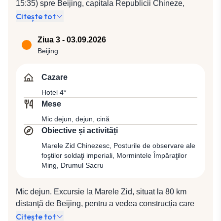
15:35) spre Beijing, capitala Republicii Chineze,
cunoscută şi sub vechiul nume Peking, care
Citește tot
adăposteşte peste 17 milioane de locuitori. Oraşul
este perceput de chinezi ca „un tărâm al făgăduinţei”,
Ziua 3 - 03.09.2026
datorită posibilităţilor multiple de petrecere a timpului
Beijing
liber. Totodată, Beijing rămâne unul dintre cele mai
încărcate de istorie oraşe ale Chinei, deţinând o
Cazare
colecţie incredibilă de obiecte istorice şi de artă,
Hotel 4*
expuse în mai mult de 50 de muzee, numeroase teatre
Mese
şi centre culturale. Întâlnire cu ghidul local, care ne va
Mic dejun, dejun, cină
însoţi pentru cină la un restaurant local şi cazare la
Obiective și activități
hotel 4*.
Marele Zid Chinezesc, Posturile de observare ale
foştilor soldaţi imperiali, Mormintele Împăraţilor
Ming, Drumul Sacru
Mic dejun. Excursie la Marele Zid, situat la 80 km
distanţă de Beijing, pentru a vedea construcția care
este simbolul Chinei antice, cu o lungime de peste
Citește tot