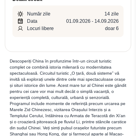
Număr zile
14 zile
Data
01.09.2026 - 14.09.2026
Locuri libere
doar 6
Descoperiți China în profunzime într-un circuit turistic
complet ce combină istoria milenară cu modernitatea
spectaculoasă. Circuitul turistic „O țară, două sisteme” vă
invită să explorați unele dintre cele mai spectaculoase orașe
și situri istorice din lume. Acest mare tur al Chinei este gândit
pentru cei care vor mai mult decât o simplă vacanță, o
experiență completă, culturală, urbană și senzorială.
Programul include momente de referință precum urcarea pe
Marele Zid Chinezesc, vizitarea Orașului Interzis și a
Templului Cerului, întâlnirea cu Armata de Teracotă din Xi’an
și o croazieră pitorească pe fluviul Li, printre stâncile carstice
din sudul Chinei. Veți simți pulsul orașelor futuriste precum
Shanghai sau Hong Kong, dar și farmecul aparte al Macao-