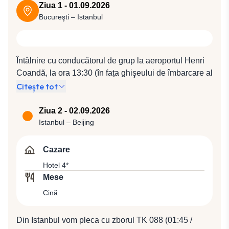
Ziua 1 - 01.09.2026
Bucureşti – Istanbul
Întâlnire cu conducătorul de grup la aeroportul Henri
Coandă, la ora 13:30 (în fața ghişeului de îmbarcare al
companiei Turkish Airlines). Plecare spre Istanbul cu
Citește tot
compania Turkish Airlines, zbor TK 1040 (15:55 /
17:30).
Ziua 2 - 02.09.2026
Istanbul – Beijing
Cazare
Hotel 4*
Mese
Cină
Din Istanbul vom pleca cu zborul TK 088 (01:45 /