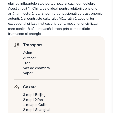
ului, cu influențele sale portugheze și cazinouri celebre.
Acest circuit în China este ideal pentru iubitorii de istorie,
artă, arhitectură, dar și pentru cei pasionați de gastronomie
autentică și contraste culturale. Alăturați-vă acestui tur
excepțional și lasați-vă cuceriți de farmecul unei civilizații
care continuă să uimească lumea prin complexitate,
frumusețe și energie.
Transport
Avion
Autocar
Tren
Vas de croazieră
Vapor
Cazare
3 nopți Beijing
2 nopți Xi’an
1 noapte Guilin
2 nopți Shanghai