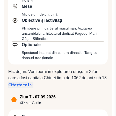
Hotel 4*
despre istoria hutongurilor, cine a locuit acolo și cum
Mese
s-au schimbat aceste cartiere de-a lungul timpului. Se
spune de asemenea că aceste cartiere sunt țesătura
Mic dejun, dejun, cină
vie a Beijingului și că reprezintă viitorul orașului. Cină
Obiective și activități
la un restaurant local şi cazare la hotel 4*.
Plimbare prin cartierul musulman, Vizitarea
ansamblului arhitectural dedicat Pagodei Marii
Gâşte Sălbatice
Optionale
Spectacol inspirat din cultura dinastiei Tang cu
dansuri tradiţionale
Mic dejun. Vom porni în explorarea oraşului Xi’an,
care a fost capitala Chinei timp de 1062 de ani sub 13
dinastii, locul de unde începea celebrul Drum al
Citește tot
Mătăsii. Denumit în antichitate Chang’An (oraşul
etern), este unul dintre locurile în care a luat fiinţă
Ziua 7 - 07.09.2026
civilizaţia chineză antică din bazinul râului Galben.
Xi’an – Guilin
Oraşul era înconjurat de ziduri construite în timpul
dinastiei Ming, ce pot fi admirate şi în prezent. Vom