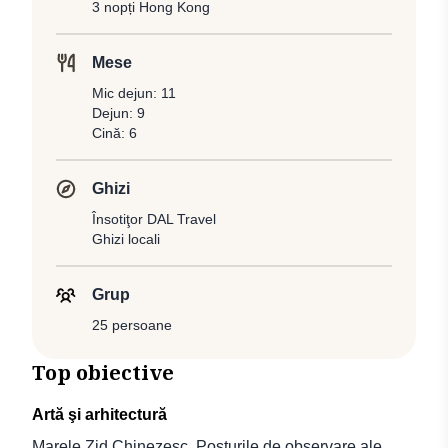
3 nopți Hong Kong
Mese
Mic dejun: 11
Dejun: 9
Cină: 6
Ghizi
Însotiţor DAL Travel
Ghizi locali
Grup
25 persoane
Top obiective
Artă şi arhitectură
Marele Zid Chinezesc, Posturile de observare ale