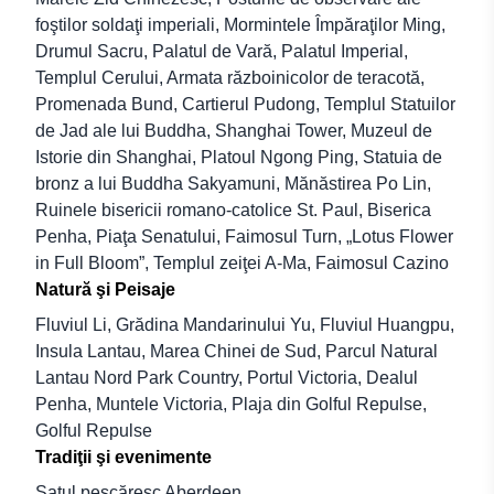
foştilor soldaţi imperiali, Mormintele Împăraţilor Ming,
Drumul Sacru, Palatul de Vară, Palatul Imperial,
Templul Cerului, Armata războinicolor de teracotă,
Promenada Bund, Cartierul Pudong, Templul Statuilor
de Jad ale lui Buddha, Shanghai Tower, Muzeul de
Istorie din Shanghai, Platoul Ngong Ping, Statuia de
bronz a lui Buddha Sakyamuni, Mănăstirea Po Lin,
Ruinele bisericii romano-catolice St. Paul, Biserica
Penha, Piaţa Senatului, Faimosul Turn, „Lotus Flower
in Full Bloom”, Templul zeiţei A-Ma, Faimosul Cazino
Natură şi Peisaje
Fluviul Li, Grădina Mandarinului Yu, Fluviul Huangpu,
Insula Lantau, Marea Chinei de Sud, Parcul Natural
Lantau Nord Park Country, Portul Victoria, Dealul
Penha, Muntele Victoria, Plaja din Golful Repulse,
Golful Repulse
Tradiţii şi evenimente
Satul pescăresc Aberdeen