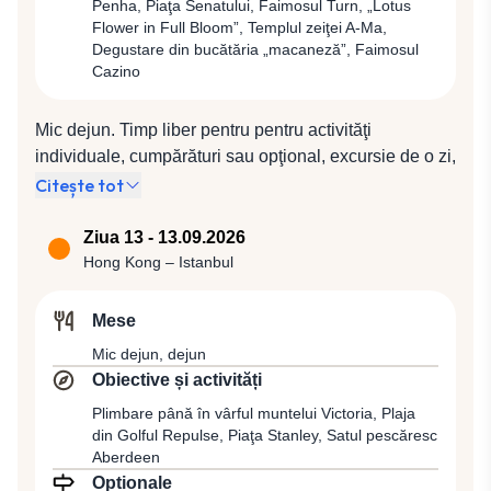
Penha, Piaţa Senatului, Faimosul Turn, „Lotus
priveliştile „ameţitoare” oferite de Marea Chinei de
Flower in Full Bloom”, Templul zeiţei A-Ma,
Sud şi de Parcul Natural Lantau Nord Park Country.
Degustare din bucătăria „macaneză”, Faimosul
Opţional, seara veţi putea participa la o superbă
Cazino
croazieră în portul Victoria, cu cină bufet inclusă,
pentru a admira vestitele lumini ale oraşului Hong
Mic dejun. Timp liber pentru pentru activităţi
Kong. Cazare la hotel 4*.
individuale, cumpărături sau opţional, excursie de o zi,
cu dejun inclus, cu vaporul la Macao, fostă colonie
Citește tot
portugheză până în anul 1999, cea mai veche colonie
europeană din Orientul Îndepărtat, datând din anul
Ziua 13 - 13.09.2026
1557. Mai mult de 400 de ani de amestec între
Hong Kong – Istanbul
culturile europenilor şi chinezilor au dat naştere unei
culturi proprii a acestei aşezări. „Rădăcinile” europene
Mese
se regăsesc în arhitectura multor clădiri tipic
Mic dejun, dejun
portugheze, care au fost listate recent în Patrimoniul
Obiective și activități
Mondial UNESCO. Veţi vedea principalele puncte de
Plimbare până în vârful muntelui Victoria, Plaja
atracţie turistică din Macao, precum ruinele bisericii
din Golful Repulse, Piaţa Stanley, Satul pescăresc
romano-catolice St. Paul, devenite emblema orașului
Aberdeen
Macao, intrată pe lista Patrimoniului Mondial
Optionale