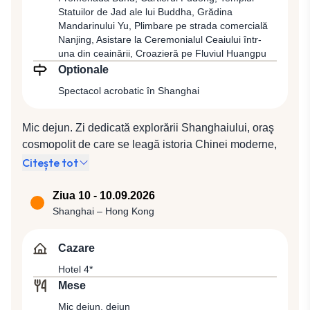
Statuilor de Jad ale lui Buddha, Grădina
mare oraş al Chinei, situat la malul Mării Orientale, pe
Mandarinului Yu, Plimbare pe strada comercială
Fluviul Huangpu. Întâlnire cu reprezentantul local
Nanjing, Asistare la Ceremonialul Ceaiului într-
pentru transfer şi cazare la hotel 4*.
una din ceainării, Croazieră pe Fluviul Huangpu
Optionale
Spectacol acrobatic în Shanghai
Mic dejun. Zi dedicată explorării Shanghaiului, oraş
cosmopolit de care se leagă istoria Chinei moderne,
fiind în prezent un oraş ultradezvoltat, cu bulevarde
Citește tot
largi, străzi suspendate, clădiri monumentale şi
peisaje urbane inedite. Vom vedea promenada Bund,
Ziua 10 - 10.09.2026
care se întinde de-a lungul fluviului Huangpu pe mai
Shanghai – Hong Kong
mult de 1,6 km, străjuită de clădiri în stilul anilor ‘30,
cartierul Pudong, care este şi centrul financiar al
Cazare
oraşului şi ai cărui zgârie-nori au devenit simbolul
Hotel 4*
oraşului. Cei care sunt interesaţi pot urca, pentru o
Mese
privelişte unică asupra oraşului, în Shanghai Tower, în
Mic dejun, dejun