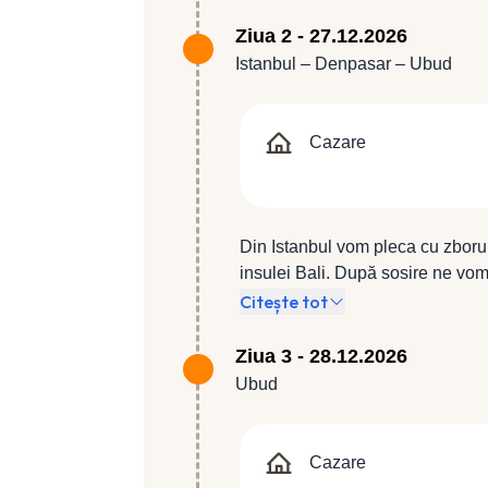
Ziua 2 - 27.12.2026
Istanbul – Denpasar – Ubud
Cazare
Din Istanbul vom pleca cu zboru
insulei Bali. După sosire ne vom 
deplasa spre Ubud, un remarcabil
Citește tot
Hotel Dinara 4* (sau similar 4*)
Ziua 3 - 28.12.2026
Ubud
Cazare