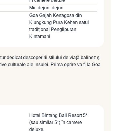
în camere deluxe
Mic dejun, dejun
Goa Gajah Kertagosa din
Klungkung Pura Kehen satul
tradițional Penglipuran
Kintamani
ur dedicat descoperirii stilului de viață balinez și
ive culturale ale insulei. Prima oprire va fi la Goa
e Peștera Elefantului, important sit arheologic
ntru intrarea sa spectaculoasă sculptată în piatră și
 Vom continua spre Kertagosa din Klungkung, fostul
ilion elegant înconjurat de un iaz cu lotuși, decorat
ce ilustrează karma și dreptatea. Următoarea vizită
 cele mai frumoase temple hinduse din Bali,
ă păzită de elefanți din piatră și prin arhitectura
Hotel Bintang Bali Resort 5*
staurant local. Vom ajunge apoi în satul tradițional
(sau similar 5*) în camere
tre cele mai bine conservate sate din Bali, unde
deluxe.