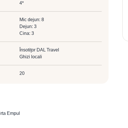
4*
Mic dejun: 8
Dejun: 3
Cina: 3
Însotiţor DAL Travel
Ghizi locali
20
irta Empul