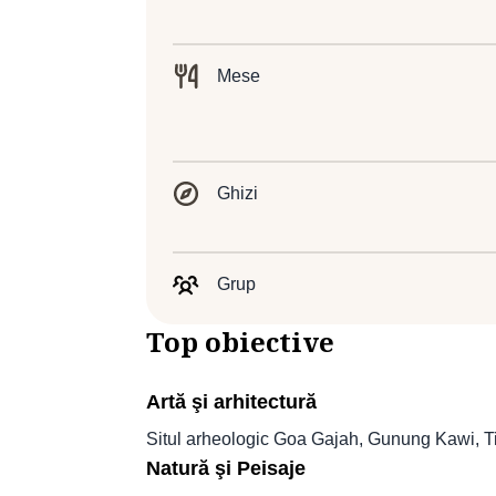
Mese
Ghizi
Grup
Top obiective
Artă şi arhitectură
Situl arheologic Goa Gajah, Gunung Kawi, T
Natură şi Peisaje