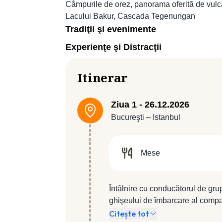
Câmpurile de orez, panorama oferită de vulcan
Lacului Bakur, Cascada Tegenungan
Tradiţii şi evenimente
Experienţe şi Distracţii
Itinerar
Ziua 1 - 26.12.2026
Bucureşti – Istanbul
Mese
Întâlnire cu conducătorul de gru
ghişeului de îmbarcare al compan
compania Turkish Airlines, zbor 
Citește tot