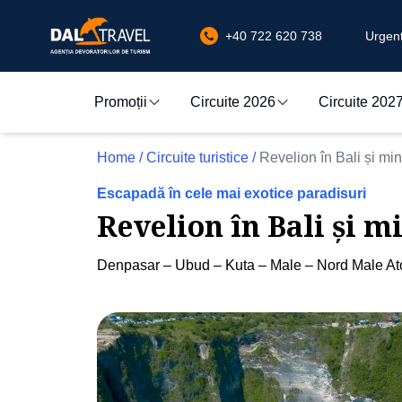
+40 722 620 738
Urgenț
Promoții
Circuite 2026
Circuite 202
Home
/
Circuite turistice
/
Revelion în Bali și min
Escapadă în cele mai exotice paradisuri
Revelion în Bali și m
Denpasar – Ubud – Kuta – Male – Nord Male Ato