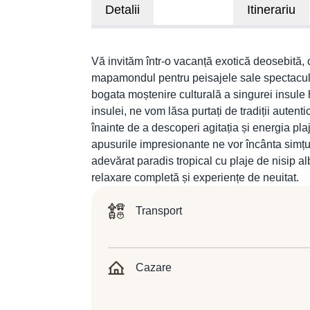
Detalii
Itinerariu
Vă invităm într-o vacanță exotică deosebită, 
mapamondul pentru peisajele sale spectaculoa
bogata moștenire culturală a singurei insule 
insulei, ne vom lăsa purtați de tradiții autenti
înainte de a descoperi agitația și energia plaje
apusurile impresionante ne vor încânta simțur
adevărat paradis tropical cu plaje de nisip al
relaxare completă și experiențe de neuitat.
Transport
Cazare