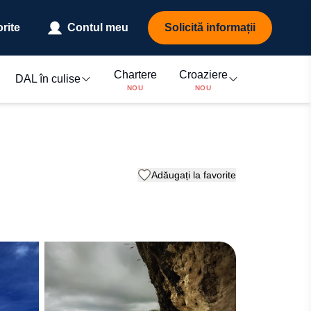
rite
Contul meu
Solicită informații
Chartere
Croaziere
DAL în culise
NOU
NOU
Adăugați la favorite