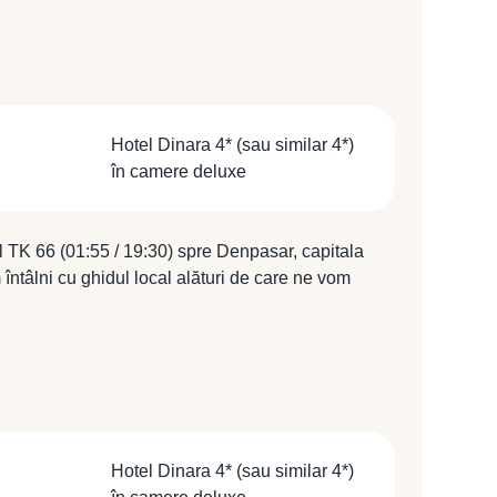
Hotel Dinara 4* (sau similar 4*)
în camere deluxe
l TK 66 (01:55 / 19:30) spre Denpasar, capitala
întâlni cu ghidul local alături de care ne vom
 centru cultural şi artistic. Cazare în Ubud la
 în camere deluxe.
Hotel Dinara 4* (sau similar 4*)