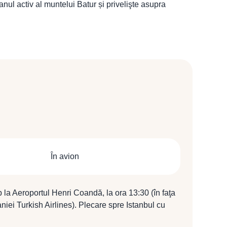
ul activ al muntelui Batur și privelişte asupra
În avion
p la Aeroportul Henri Coandă, la ora 13:30 (în faţa
iei Turkish Airlines). Plecare spre Istanbul cu
TK 1040 (15:30 / 18:05).