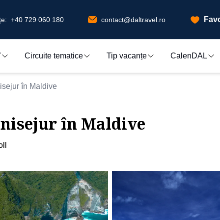
Favo
e:
+40 729 060 180
contact@daltravel.ro
7
Circuite tematice
Tip vacanțe
CalenDAL
isejur în Maldive
inisejur în Maldive
ll