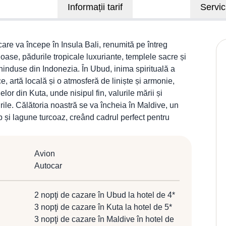
Informații tarif
Servici
care va începe în Insula Bali, renumită pe întreg
se, pădurile tropicale luxuriante, templele sacre și
hinduse din Indonezia. În Ubud, inima spirituală a
ce, artă locală și o atmosferă de liniște și armonie,
lor din Kuta, unde nisipul fin, valurile mării și
ile. Călătoria noastră se va încheia în Maldive, un
b și lagune turcoaz, creând cadrul perfect pentru
Avion
Autocar
2 nopţi de cazare în Ubud la hotel de 4*
3 nopţi de cazare în Kuta la hotel de 5*
3 nopţi de cazare în Maldive în hotel de