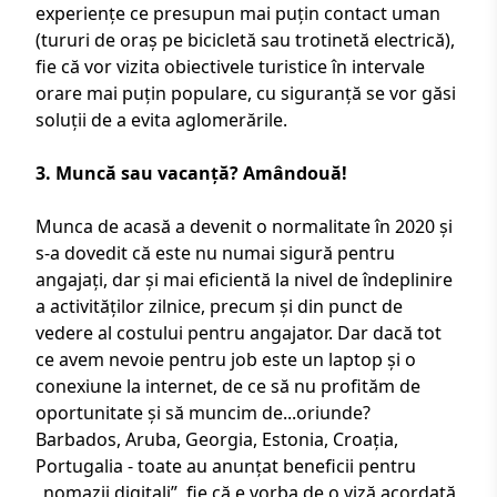
experiențe ce presupun mai puțin contact uman
(tururi de oraș pe bicicletă sau trotinetă electrică),
fie că vor vizita obiectivele turistice în intervale
orare mai puțin populare, cu siguranță se vor găsi
soluții de a evita aglomerările.
3. Muncă sau vacanță? Amândouă!
Munca de acasă a devenit o normalitate în 2020 și
s-a dovedit că este nu numai sigură pentru
angajați, dar și mai eficientă la nivel de îndeplinire
a activităților zilnice, precum și din punct de
vedere al costului pentru angajator. Dar dacă tot
ce avem nevoie pentru job este un laptop și o
conexiune la internet, de ce să nu profităm de
oportunitate și să muncim de...oriunde?
Barbados,
Aruba
,
Georgia
,
Estonia
,
Croația
,
Portugalia
- toate au anunțat beneficii pentru
„nomazii digitali”, fie că e vorba de o viză acordată