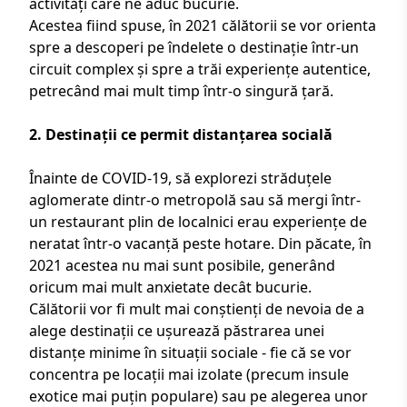
activități care ne aduc bucurie.
Acestea fiind spuse, în 2021 călătorii se vor orienta
spre a descoperi pe îndelete o destinație într-un
circuit complex
și spre a trăi experiențe autentice,
petrecând mai mult timp într-o singură țară.
2. Destinații ce permit distanțarea socială
Înainte de COVID-19, să explorezi străduțele
aglomerate dintr-o metropolă sau să mergi într-
un restaurant plin de localnici erau experiențe de
neratat într-o vacanță peste hotare. Din păcate, în
2021 acestea nu mai sunt posibile, generând
oricum mai mult anxietate decât bucurie.
Călătorii vor fi mult mai conștienți de nevoia de a
alege destinații ce ușurează păstrarea unei
distanțe minime în situații sociale - fie că se vor
concentra pe locații mai izolate (precum insule
exotice mai puțin populare) sau pe alegerea unor