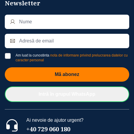
Newsletter
Am luat la cunostinta
nota de informare privind prelucrarea datelor cu
caracter personal
Mă abonez
Intră în grupul WhatsApp
Ai nevoie de ajutor urgent?
+40 729 060 180