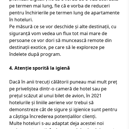
pe termen mai lung, fie că e vorba de reduceri
pentru închirierile pe termen lung de apartamente
în hoteluri.
Pe măsură ce se vor deschide și alte destinații, cu
siguranță vom vedea un flux tot mai mare de
persoane ce vor dori să muncească remote din
destinații exotice
, pe care să le exploreze pe
îndelete după program.
4. Atenție sporită la igienă
Dacă în anii trecuți călătorii puneau mai mult preț
pe priveliștea dintr-o cameră de hotel sau pe
prețul scăzut al unui bilet de avion, în 2021
hotelurile și liniile aeriene vor trebui să
demonstreze cât de sigure și igienice sunt pentru
a câștiga încrederea potențialilor clienți.
Multe hoteluri s-au adaptat deja acestei noi