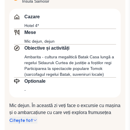
familii. Vă veți opri pentru dejun la un restaurant local.
Insula Samosir
Următoarea vizită va fi la Cascada Sipiso și casa
lungă a regelui Simalungun, după care veți ajunge la
Cazare
Parapat, un oraș mic de pe marginea lacului Toba, de
Hotel 4*
unde veți traversa lacul cu o barcă cu motor (aprox. 1
Mese
oră) pentru a ajunge pe Insula Samosir, patria
Mic dejun, dejun
oamenilor Batak. Cazare la hotel 4*.
Obiective și activități
Ambarita - cultura megalitică Batak Casa lungă a
regelui Sidauruk Curtea de justiție a foștilor regi
Participarea la spectacole populare Tomok
(sarcofagul regelui Batak, suveniruri locale)
Optionale
-
Mic dejun. În această zi veți face o excursie cu mașina
și o ambarcațiune cu care veți explora frumusețea
naturală și aspectele culturale ale Insulei Samosir.
Citește tot
Veți începe cu vizita la Ambarita, unde este încă