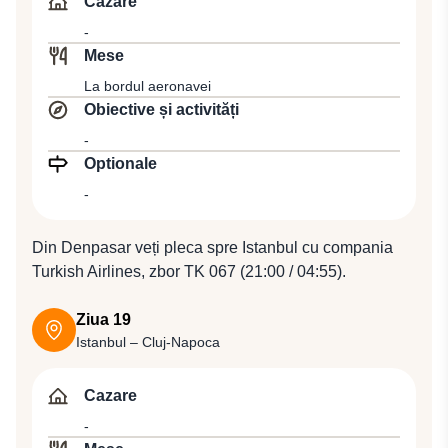
Cazare
creat atunci când zeul hindus Pasupati a rupt Muntele
-
Meru, axa spirituală a Universului. Ultima vizită o veți
Mese
face la situl Kertagosa situat în mijlocul unui iaz, un
La bordul aeronavei
complex precolonial unde se judecau în trecut
Obiective și activități
fărădelegile. Dejun la un restaurant local. Seara veţi fi
transferaţi la aeroportul din Denpasar.
-
Optionale
-
Din Denpasar veți pleca spre Istanbul cu compania
Turkish Airlines, zbor TK 067 (21:00 / 04:55).
Ziua 19
Istanbul – Cluj-Napoca
Cazare
-