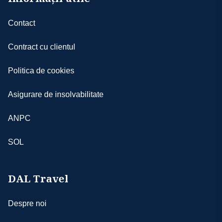
muzeelor, monumentelor etc.
- excursiile opţionale se efectuează la faţa
Contact
locului cu agenţiile locale; sumele aferente
acestor excursii nu se încasează în numele şi
Contract cu clientul
pentru agenţia DAL TRAVEL; tarifele excursiilor
opţionale pot fi mai mari decât cele ale
Politica de cookies
excursiilor care pot fi achiziţionate de la recepţia
hotelurilor, sau din altă parte, aceasta
Asigurare de insolvabilitate
datorându-se faptului că persoanele
participante vor avea la dispoziţie un mijloc de
ANPC
transport care îi va duce şi îi va aduce la hotelul
respectiv şi după caz, un ghid local; în tariful
SOL
excursiilor opţionale nu sunt incluse intrările la
obiectivele turistice vizitate
- agenţia nu poate fi făcută răspunzătoare de
DAL Travel
pierderea bagajelor sau a obiectelor personale,
indiferent de cauză
- în cazul în care turistul întârzie sau renunţă la
Despre noi
programul stabilit, nu poate avea nici o