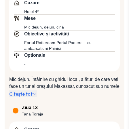
Indonezia. Veți fi întâmpinați de către reprezentantul
Cazare
local, care vă va asigura transferul pentru cazare la
Hotel 4*
hotel 4*.
Mese
Mic dejun, dejun, cină
Obiective și activități
Fortul Rotterdam Portul Paotere – cu
ambarcațiuni Phinisi
Optionale
-
Mic dejun. Întâlnire cu ghidul local, alături de care veți
face un tur al orașului Makassar, cunoscut sub numele
de Ujung Pandang, care va începe cu Fortul
Citește tot
Rotterdam, unul dintre exemplele cele mai bine
conservate de arhitectură olandeză din Indonezia, cu
Ziua 13
urme istorice datând din perioada regatului Gowa din
Tana Toraja
sec. al XVI-lea până la colonizarea de către olandezi,
după care vă veți îndrepta spre Paotere, vechiul port