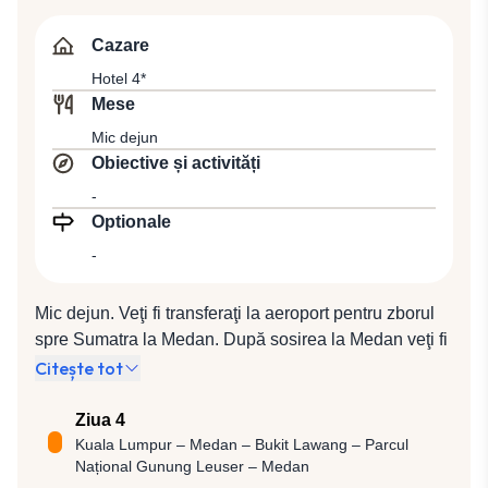
Cazare
Hotel 4*
Mese
Mic dejun
Obiective și activități
-
Optionale
-
Mic dejun. Veţi fi transferaţi la aeroport pentru zborul
spre Sumatra la Medan. După sosirea la Medan veţi fi
întâmpinați de reprezentantul local care vă va însoți în
Citește tot
vechea parte colonială a orașului unde veți observa o
mulțime de clădiri cu influența arhitecturală olandeză,
Ziua 4
precum Oficiul poștal și Primăria Medan, după care
Kuala Lumpur – Medan – Bukit Lawang – Parcul
Național Gunung Leuser – Medan
veți putea căuta antichități pe strada Kesawan.