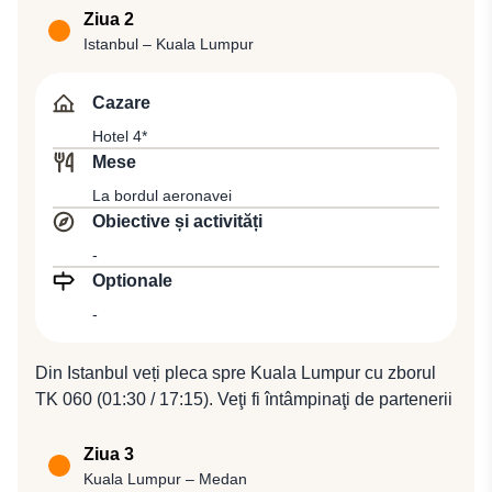
Ziua 2
Istanbul – Kuala Lumpur
Cazare
Hotel 4*
Mese
La bordul aeronavei
Obiective și activități
-
Optionale
-
Din Istanbul veți pleca spre Kuala Lumpur cu zborul
TK 060 (01:30 / 17:15). Veţi fi întâmpinaţi de partenerii
nostri şi veţi fi transferaţi pentru cazare la hotel 4*.
Ziua 3
Kuala Lumpur – Medan