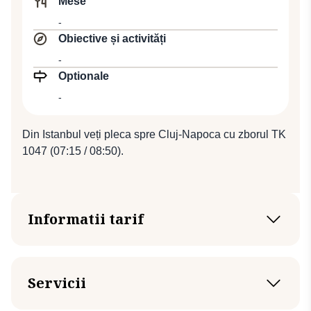
Mese
-
Obiective și activități
-
Optionale
-
Din Istanbul veți pleca spre Cluj-Napoca cu zborul TK
1047 (07:15 / 08:50).
Informatii tarif
de la 4690 Euro / persoană
Tariful este valabil pentru minim 2 persoane
Servicii
Tariful poate varia în funcţie de numărul de
participanţi, perioada călătoriei, evenimente