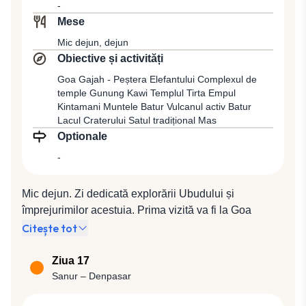
-
Mese
Mic dejun, dejun
Obiective și activități
Goa Gajah - Peștera Elefantului Complexul de
temple Gunung Kawi Templul Tirta Empul
Kintamani Muntele Batur Vulcanul activ Batur
Lacul Craterului Satul tradițional Mas
Optionale
-
Mic dejun. Zi dedicată explorării Ubudului și
împrejurimilor acestuia. Prima vizită va fi la Goa
Gajah, Peștera Elefantului. Legenda spune că a fost
Citește tot
creată de unghia unui gigant, Kebo Iwa, în sec. al XI-
lea, când Majapahit a preluat Bali. Veți continua cu
Ziua 17
vizitarea unuia dintre cele mai vechi şi mai mari
Sanur – Denpasar
monumente antice din Bali, complexul de temple