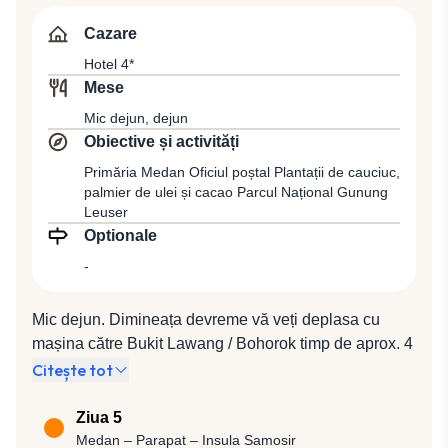
Cazare la hotel 4*.
Cazare
Hotel 4*
Mese
Mic dejun, dejun
Obiective și activități
Primăria Medan Oficiul poștal Plantații de cauciuc,
palmier de ulei și cacao Parcul Național Gunung
Leuser
Optionale
-
Mic dejun. Dimineața devreme vă veți deplasa cu
mașina către Bukit Lawang / Bohorok timp de aprox. 4
ore în funcție de trafic, trecând prin Binjai și câteva
Citește tot
orașe mici. Pe traseu vă veți opri la plantațiile de
cauciuc, palmier de ulei și cacao, toate într-un peisaj
Ziua 5
rural deosebit. Ajunși la Bukit Lawang, veți începe
Medan – Parapat – Insula Samosir