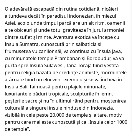
O adevărată escapadă din rutina cotidiană, nicăieri
altundeva decât în paradisul indonezian, în miezul
Asiei, acolo unde timpul parcă are un alt ritm, oamenii
alte obiceuri și unde totul graviteaza în jurul armoniei
dintre suflet și minte. Aventura exotică va începe cu
Insula Sumatra, cunoscută prin sălbaticia și
frumusețea vulcanilor săi, va continua cu Insula Java,
cu minunatele temple Prambanan şi Borobudur, vă va
purta spre Insula Sulawesi, Tana Toraja fiind vestită
pentru religia bazată pe credințe animiste, mormintele
atârnate fiind un elocvent exemplu și se va încheia în
Insula Bali, faimoasă pentru plajele minunate,
luxuriantele păduri tropicale, sculpturile în lemn,
peşterile sacre şi nu în ultimul rând pentru moştenirea
culturală a singurei insule hinduse din Indonezia,
vizibilă în cele peste 20.000 de temple şi altare, motiv
pentru care mai este cunoscută şi ca „Insula celor 1000
de temple”.