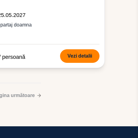
25.05.2027
 partaj doamna
Vezi detalii
/ persoană
gina următoare