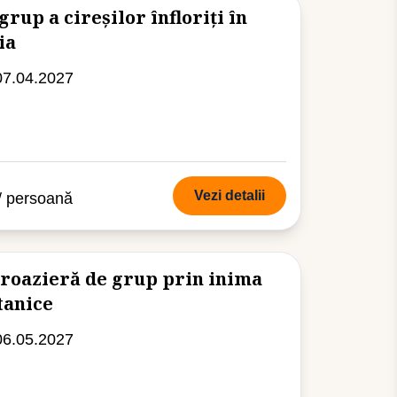
rup a cireșilor înfloriți în
ia
07.04.2027
Vezi detalii
/ persoană
Croazieră de grup prin inima
tanice
06.05.2027