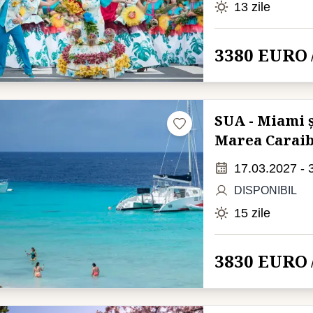
13 zile
3380 EURO
SUA - Miami ș
Marea Caraib
17.03.2027 - 
DISPONIBIL
15 zile
3830 EURO