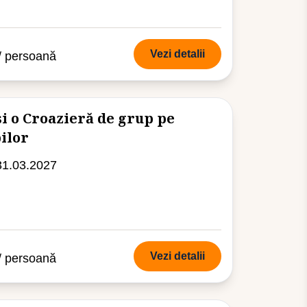
Vezi detalii
/ persoană
i o Croazieră de grup pe
ilor
31.03.2027
Vezi detalii
/ persoană