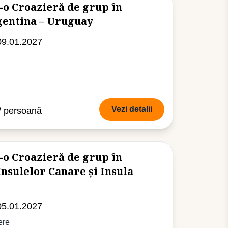
-o Croazieră de grup în
gentina – Uruguay
09.01.2027
Vezi detalii
/ persoană
-o Croazieră de grup în
nsulelor Canare și Insula
05.01.2027
ere