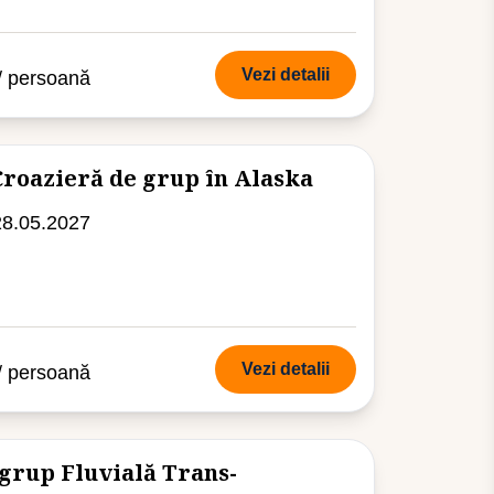
Vezi detalii
/ persoană
Croazieră de grup în Alaska
28.05.2027
Vezi detalii
/ persoană
grup Fluvială Trans-