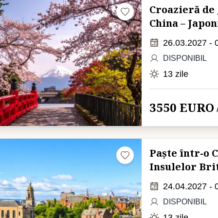
Croazieră de g
China – Japon
26.03.2027 - 
DISPONIBIL
13 zile
3550 EURO
Paște într-o 
Insulelor Bri
24.04.2027 - 
DISPONIBIL
13 zile