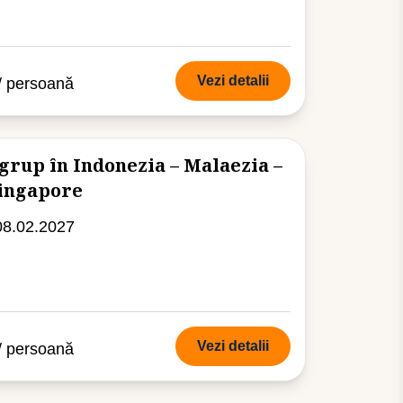
Vezi detalii
/ persoană
grup în Indonezia – Malaezia –
Singapore
08.02.2027
Vezi detalii
/ persoană