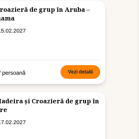
roazieră de grup în Aruba –
anama
15.02.2027
Vezi detalii
/ persoană
adeira și Croazieră de grup în
are
17.02.2027