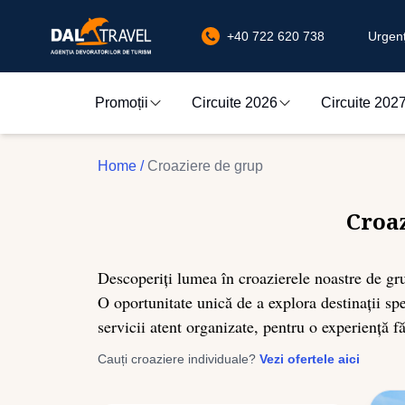
+40 722 620 738
Urgenț
Promoții
Circuite 2026
Circuite 202
Home
/
Croaziere de grup
Croaz
Descoperiți lumea în croazierele noastre de gru
O oportunitate unică de a explora destinații sp
servicii atent organizate, pentru o experiență făr
Cauți croaziere individuale?
Vezi ofertele aici