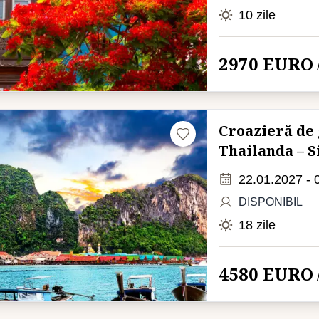
10 zile
2970 EURO
Croazieră de 
Thailanda – 
22.01.2027 - 
DISPONIBIL
18 zile
4580 EURO