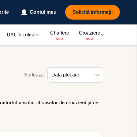
rite
Contul meu
Solicită informații
Chartere
Croaziere
DAL în culise
NOU
NOU
Sortează
Data plecare
nfortul absolut al vaselor de croazieră și de