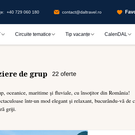
Favo
e:
+40 729 060 180
contact@daltravel.ro
7
Circuite tematice
Tip vacanțe
CalenDAL
iere de grup
22
oferte
p, oceanice, maritime și fluviale, cu însoțitor din România!
ectaculoase într-un mod elegant și relaxant, bucurându-vă de co
ă griji.