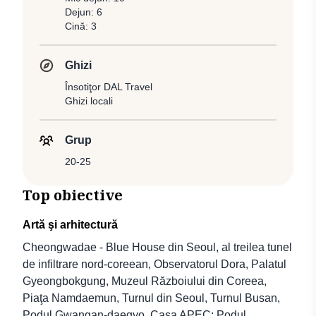
Dejun: 6
Cină: 3
Ghizi
Însotiţor DAL Travel
Ghizi locali
Grup
20-25
Top obiective
Artă şi arhitectură
Cheongwadae - Blue House din Seoul, al treilea tunel
de infiltrare nord-coreean, Observatorul Dora, Palatul
Gyeongbokgung, Muzeul Războiului din Coreea,
Piaţa Namdaemun, Turnul din Seoul, Turnul Busan,
Podul Gwangan-daegyo, Casa APEC; Podul