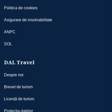
inclusiv transportul medical de urgență,
sau partenerii noștri
dacă este cazul.
Politica de cookies
- în derularea excursiei pot apărea situaţii
Ambele tipuri de asigurări pot fi încheiate la
de forţă majoră precum întârzieri în traficul
orice companie de asigurări autorizată.
Asigurare de insolvabilitate
aerian, blocarea aeroporturilor din raţiuni
Suma achitată pentru poliță nu este
de securitate, schimbări de aeroporturi din
rambursabilă. Pentru alegerea unei
ANPC
raţiuni politice, greve, condiţii meteo
asigurări potrivite nevoilor dumneavoastră,
nefavorabile etc.; în aceste cazuri agenţia se
echipa noastră vă stă cu plăcere la
SOL
obligă să depună eforturi pentru depăşirea
dispoziție.
situaţiilor ivite; totodată, agenţia nu poate fi
făcută răspunzătoare pentru suportarea
DAL Travel
unor cheltuieli suplimentare aferente
- aşezarea turiştilor în autocar se va face
Despre noi
începând cu bancheta a doua, în ordinea
înscrierilor, iar cei care au achitat supliment
Brevet de turism
de single pentru cazare NU beneficiază de 2
locuri în autocar
Licență de turism
- agenţia nu-şi asumă responsabilitatea în
cazul în care anumite obiective nu pot fi
Protecția datelor