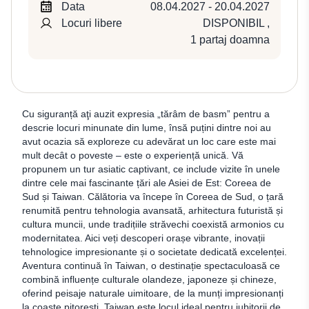
Data
08.04.2027 - 20.04.2027
Locuri libere
DISPONIBIL
,
1 partaj doamna
Cu siguranță aţi auzit expresia „tărâm de basm” pentru a
descrie locuri minunate din lume, însă puțini dintre noi au
avut ocazia să exploreze cu adevărat un loc care este mai
mult decât o poveste – este o experiență unică. Vă
propunem un tur asiatic captivant, ce include vizite în unele
dintre cele mai fascinante țări ale Asiei de Est: Coreea de
Sud și Taiwan. Călătoria va începe în Coreea de Sud, o țară
renumită pentru tehnologia avansată, arhitectura futuristă și
cultura muncii, unde tradițiile străvechi coexistă armonios cu
modernitatea. Aici veți descoperi orașe vibrante, inovații
tehnologice impresionante și o societate dedicată excelenței.
Aventura continuă în Taiwan, o destinație spectaculoasă ce
combină influențe culturale olandeze, japoneze și chineze,
oferind peisaje naturale uimitoare, de la munți impresionanți
la coaste pitorești. Taiwan este locul ideal pentru iubitorii de