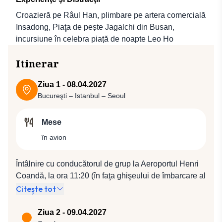
Croazieră pe Râul Han, plimbare pe artera comercială
Insadong, Piaţa de pește Jagalchi din Busan,
incursiune în celebra piață de noapte Leo Ho
Itinerar
Ziua 1 - 08.04.2027
Bucureşti – Istanbul – Seoul
Mese
în avion
Întâlnire cu conducătorul de grup la Aeroportul Henri
Coandă, la ora 11:20 (în faţa ghişeului de îmbarcare al
companiei Turkish Airlines). Plecare spre Istanbul cu
Citește tot
compania Turkish Airlines, zbor TK 1042 (13:25 /
14:50), de unde se va pleca cu zborul TK 020 (16:50 /
Ziua 2 - 09.04.2027