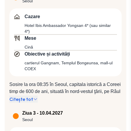
08:35) spre Seoul.
Seoul
Cazare
Hotel Ibis Ambassador Yongsan 4* (sau similar
4*)
Mese
Cină
Obiective și activități
cartierul Gangnam, Templul Bongeunsa, mall-ul
COEX
Sosire la ora 08:35 în Seoul, capitala istorică a Coreei
timp de 600 de ani, situată în nord-vestul ţării, pe Râul
Han, în centrul peninsulei Coreea. Întemeiată în anul
Citește tot
18 î.Hr., aceasta a fost iniţial capitala regatului Baekje,
unul dintre cele Trei Regate Coreene şi a continuat să
Ziua 3 - 10.04.2027
fie capitală în timpul dinastiei Joseon şi a imperiului
Seoul
Coreean până în zilele noastre. Zona capitalei care