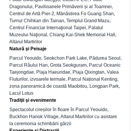
Dragonului, Pavilioanele Primăverii și al Toamnei,
Centrul de Artă Pier-2, Mănăstirea Fo Guang Shan,
Turnul Chihkan din Tainan, Templul Grand Mazu,
Centrul Financiar Internaţional Taipei, Palatul
Muzeului Naţional, Chiang Kai-Shek Memorial Hall,
Altarul Martirilor
Natură şi Peisaje
Parcul Yeouido, Seokchon Park Lake, Pădurea Seoul,
Parcul Râului Han, Grota Seokguram, Parcul Oceanic
Taejongdae, Plaja Haeundae, Plaja Qixingtan, Valea
Fluturilor, izvoarele termale, Parcul Național Kenting,
zona panoramică de coastă Maobitou, Longpan Park,
Lacul Lotus
Tradiţii şi evenimente
Spectacolul cireșilor în floare în Parcul Yeouido,
Buckhon Hanok Village, Altarul Martirilor cu asistare
la ceremonia schimbării gărzii
Experienţe şi Distracţii