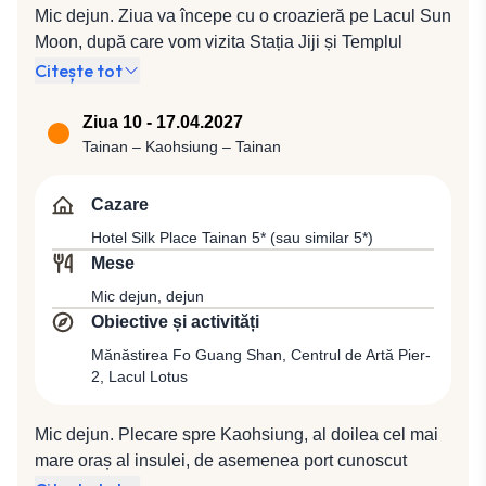
Mic dejun. Ziua va începe cu o croazieră pe Lacul Sun
maestrul scrisului, satul tribului Ita Thao, păstrător al
Moon, după care vom vizita Stația Jiji și Templul
tradițiilor locale și Templul Xuanguag. Cazare la Hotel
Zhushan Zinan. Ne vom opri apoi la punctul de
Citește tot
Sun Moon Lake 4* (sau similar 4*).
belvedere Xiangshan, după care ne vom deplasa spre
istoricul oraș Tainan, vechea capitală a provinciei
Ziua 10 - 17.04.2027
Taiwan din timpul dinastiei Qing. Împreună cu ghidul
Tainan – Kaohsiung – Tainan
local vom face un tur panoramic de oraș, vom vizita
Turnul Chihkan, o fortăreață olandeză din sec. al XVII-
Cazare
lea, precum și Templul Grand Mazu, cel mai mare
Hotel Silk Place Tainan 5* (sau similar 5*)
templu dedicat veneratei Mazu, Zeița Mării. Cină la un
Mese
restaurant local și cazare la Hotel Silk Place Tainan 5*
Mic dejun, dejun
(sau similar 5*).
Obiective și activități
Mănăstirea Fo Guang Shan, Centrul de Artă Pier-
2, Lacul Lotus
Mic dejun. Plecare spre Kaohsiung, al doilea cel mai
mare oraș al insulei, de asemenea port cunoscut