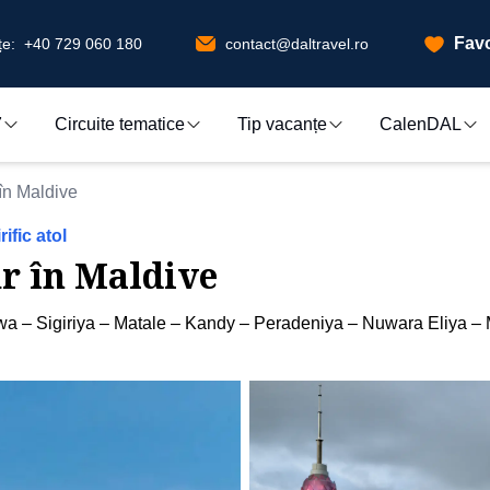
Favo
e:
+40 729 060 180
contact@daltravel.ro
7
Circuite tematice
Tip vacanțe
CalenDAL
 în Maldive
ific atol
ur în Maldive
 – Sigiriya – Matale – Kandy – Peradeniya – Nuwara Eliya – M