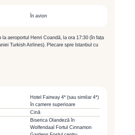
În avion
 la aeroportul Henri Coandă, la ora 17:30 (în fața
iei Turkish Airlines). Plecare spre Istanbul cu
TK 1942 (19:25 / 22:00).
Hotel Fairway 4* (sau similar 4*)
în camere superioare
Cină
Biserica Olandeză în
Wolfendaal Fortul Cinnamon
Gardens Fostul centru