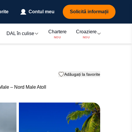
rite
Contul meu
Solicită informații
Chartere
Croaziere
DAL în culise
NOU
NOU
Adăugați la favorite
ale – Nord Male Atoll