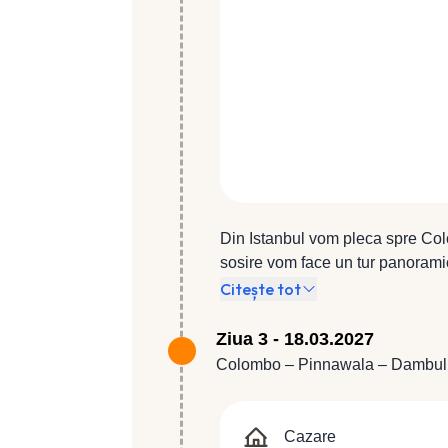
Din Istanbul vom pleca spre Col
sosire vom face un tur panoramic
creştine, Biserica Olandeză în W
Citește tot
administrativ britanic și garni
templu hindus, zona comercială a
Ziua 3 - 18.03.2027
Independenţei. Cină şi cazare la
Colombo – Pinnawala – Dambull
superioare.
Cazare