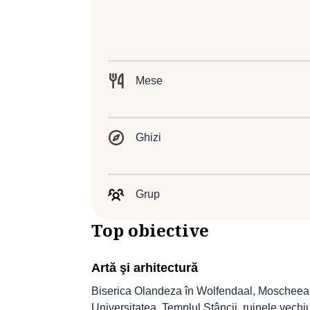
Mese
Ghizi
Grup
Top obiective
Artă şi arhitectură
Biserica Olandeza în Wolfendaal, Moscheea 
Universitatea, Templul Stâncii, ruinele vech