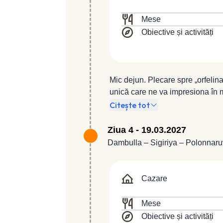
Mese
Obiective și activități
Mic dejun. Plecare spre „orfelina
unică care ne va impresiona în 
animale inteligente şi fascinante
Citește tot
Ferma a început să funcţioneze c
abandonaţi, iar între timp s-a tr
Ziua 4 - 19.03.2027
elefanţilor, cu sprijinul cercetăto
Dambulla – Sigiriya – Polonnar
spre Dambulla, unde vom vedea Te
legendarul rege Walagambahu, te
Mondial UNESCO. Acesta uimeşte 
Cazare
ocupă un perimetru de aproximati
primele trei peşteri sunt mai bin
Mese
Pereţii şi tavanele celor cinci pe
Obiective și activități