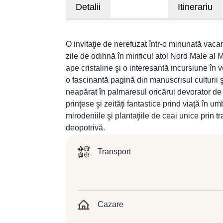
Detalii
Itinerariu
O invitaţie de nerefuzat într-o minunată vaca
zile de odihnă în mirificul atol Nord Male al Ma
ape cristaline şi o interesantă incursiune în
o fascinantă pagină din manuscrisul culturii ş
neapărat în palmaresul oricărui devorator de
prinţese şi zeităţi fantastice prind viaţă în 
mirodeniile şi plantaţiile de ceai unice prin tr
deopotrivă.
Transport
Cazare