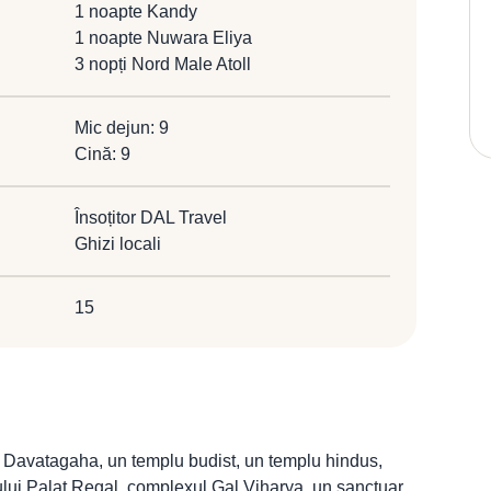
1 noapte Kandy
1 noapte Nuwara Eliya
3 nopți Nord Male Atoll
Mic dejun: 9
Cină: 9
Însoțitor DAL Travel
Ghizi locali
15
Davatagaha, un templu budist, un templu hindus,
iului Palat Regal, complexul Gal Viharya, un sanctuar