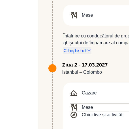
Mese
Întâlnire cu conducătorul de grup
ghişeului de îmbarcare al compan
compania Turkish Airlines, zbor 
Citește tot
Ziua 2 - 17.03.2027
Istanbul – Colombo
Cazare
Mese
Obiective și activități