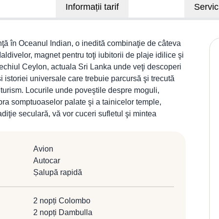
Informații tarif
Servici
nţă în Oceanul Indian, o inedită combinaţie de câteva
ldivelor, magnet pentru toţi iubitorii de plaje idilice şi
 vechiul Ceylon, actuala Sri Lanka unde veţi descoperi
i istoriei universale care trebuie parcursă şi trecută
 turism. Locurile unde poveştile despre moguli,
umbra somptuoaselor palate şi a tainicelor temple,
adiţie seculară, vă vor cuceri sufletul şi mintea
Avion
Autocar
Șalupă rapidă
2 nopți Colombo
2 nopți Dambulla