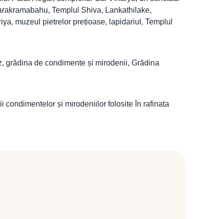
 Parakramabahu, Templul Shiva, Lankathilake,
ya, muzeul pietrelor prețioase, lapidariul, Templul
rez, grădina de condimente și mirodenii, Grădina
ii condimentelor și mirodeniilor folosite în rafinata