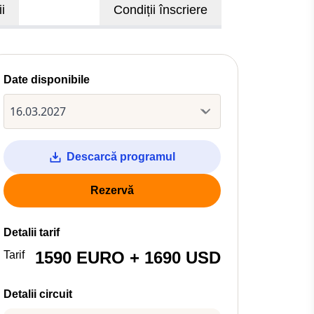
i
Condiții înscriere
Date disponibile
Descarcă programul
Rezervă
Detalii tarif
1590 EURO + 1690 USD
Tarif
Detalii circuit