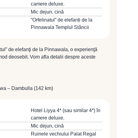
camere deluxe.
Mic dejun, cină
“Orfelinatul” de elefanți de la
Pinnawala Templul Stâncii
tul” de elefanţi de la Pinnawala, o experienţă
mod deosebit. Vom afla detalii despre aceste
 pe care le vom admira în habitatul lor natural.
a orfanagiu în anul 1975 pentru 7 pui de elefanţi
ansformat într-un centru de cercetare şi studii asupra
rilor locali şi internaţionali. Traseul va continua
uwa – Dambulla (142 km)
mplul Stâncii construit în sec. I î.Hr. de către
mplu care în prezent face parte din Patrimoniul
prin întinderea sa, un sistem de 5 peşteri care
Hotel Liyya 4* (sau similar 4*) în
v 2.000 m² pictaţi aproape în totalitate, însă
camere deluxe.
e păstrate, mai vechi şi mai mari decât celelalte.
Mic dejun, cină
şteri sunt acoperite cu motive budiste, iar în peşteri
Ruinele vechiului Palat Regal