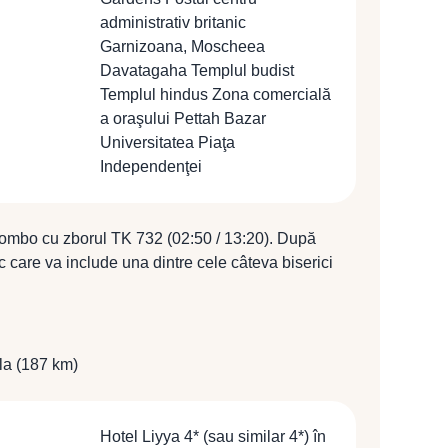
administrativ britanic
Garnizoana, Moscheea
Davatagaha Templul budist
Templul hindus Zona comercială
a oraşului Pettah Bazar
Universitatea Piaţa
Independenţei
ombo cu zborul TK 732 (02:50 / 13:20). După
 care va include una dintre cele câteva biserici
olfendaal, fortul, Cinnamon Gardens, fostul centru
zoana, Moscheea Davatagaha, un templu budist, un
 oraşului cu Pettah Bazar, Universitatea şi Piaţa
 Hotel Fairway 4* (sau similar 4*) în camere
a (187 km)
Hotel Liyya 4* (sau similar 4*) în