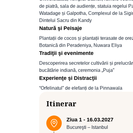
de piatră, sala de audiențe, statuia regelui
Watadage și Galpotha, Complexul de la Sigiri
Dintelui Sacru din Kandy
Natură şi Peisaje
Plantații de cocos și plantații terasate de o
Botanică din Peradeniya, Nuwara Eliya
Tradiţii şi evenimente
Descoperirea secretelor cultivării și prelucrăr
bucătărie indiană, ceremonia „Puja”
Experienţe şi Distracţii
“Orfelinatul” de elefanți de la Pinnawala
Itinerar
Ziua 1 - 16.03.2027
Bucureşti – Istanbul