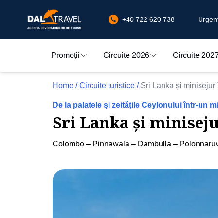
+40 722 620 738
Urgenț
Promoții
Circuite 2026
Circuite 202
Home
/
Circuite turistice
/
Sri Lanka și minisejur
De la palatele şi zeităţile Ceylonului într-un mir
Sri Lanka și minisej
Colombo – Pinnawala – Dambulla – Polonnaruwa