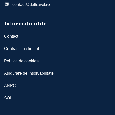
înscrierea acestuia la următoarele circuite
contact@daltravel.ro
organizate de agenția noastră; de
asemenea, turistul va fi exclus din
programul de fidelitate; comportamentul
Informații utile
necorespunzător include, dar fără a se
limita la: încălcarea regulilor stabilite,
Contact
comportament agresiv sau lipsit de respect
față de ceilalți turiști, personalul agenției
Contract cu clientul
sau partenerii noștri
- în derularea excursiei pot apărea situaţii
Politica de cookies
de forţă majoră precum întârzieri în traficul
aerian, blocarea aeroporturilor din raţiuni
Asigurare de insolvabilitate
de securitate, schimbări de aeroporturi din
raţiuni politice, greve, condiţii meteo
ANPC
nefavorabile etc.; în aceste cazuri agenţia se
obligă să depună eforturi pentru depăşirea
SOL
situaţiilor ivite; totodată, agenţia nu poate fi
făcută răspunzătoare pentru suportarea
unor cheltuieli suplimentare aferente