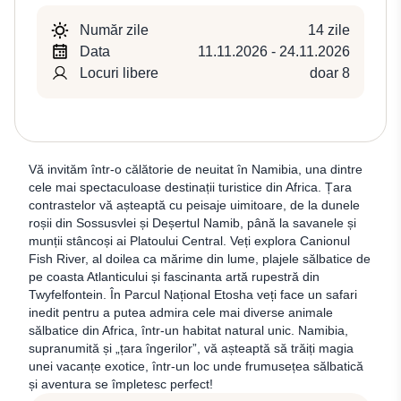
Număr zile
14 zile
Data
11.11.2026 - 24.11.2026
Locuri libere
doar 8
Vă invităm într-o călătorie de neuitat în Namibia, una dintre
cele mai spectaculoase destinații turistice din Africa. Țara
contrastelor vă așteaptă cu peisaje uimitoare, de la dunele
roșii din Sossusvlei și Deșertul Namib, până la savanele și
munții stâncoși ai Platoului Central. Veți explora Canionul
Fish River, al doilea ca mărime din lume, plajele sălbatice de
pe coasta Atlanticului și fascinanta artă rupestră din
Twyfelfontein. În Parcul Național Etosha veți face un safari
inedit pentru a putea admira cele mai diverse animale
sălbatice din Africa, într-un habitat natural unic. Namibia,
supranumită și „țara îngerilor”, vă așteaptă să trăiți magia
unei vacanțe exotice, într-un loc unde frumusețea sălbatică
și aventura se împletesc perfect!