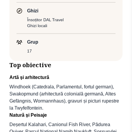
Ghizi
Însoțitor DAL Travel
Ghizi locali
Grup
17
Top obiective
Artă şi arhitectură
Windhoek (Catedrala, Parlamentul, fortul german),
Swakopmund (arhitectură colonială germană, Altes
Gefängnis, Wormannhaus), gravuri și picturi rupestre
la Twyfelfontein.
Natură şi Peisaje
Deșertul Kalahari, Canionul Fish River, Pădurea
Quiver, Parcul Național Namib Naukluft, Sossusvlei,