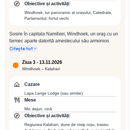
Obiective și activități
Windhoek, tur panoramic al orașului, Catedrala,
Parlamentul, fortul vechi
Sosire în capitala Namibiei, Windhoek, un oraş cu un
farmec aparte datorită amestecului său armonios
dintre cultura africană şi cea europeană, centru
Citește tot
cosmopolit, care insuflă în general o ambianţă
relaxantă şi deschisă. Situat la o altitudine de 1.700
Ziua 3 - 13.11.2026
m, adăpostit de munţi la sud şi est, oraşul a fost
Windhoek – Kalahari
întemeiat în anul 1840 de către Jonker Afrikaner, lângă
surse termale, de unde şi numele date de triburile
Cazare
locale, „Ai-Gams” şi „Otjomuise”, care în traducere
Lapa Lange Lodge (sau similar)
înseamnă „un loc cu aburi”. Distrus ulterior în timpul
Mese
războiului, aşezarea a fost refăcută în anul 1890,
Mic dejun, cină
atunci când o colonie germană a pus piatra de temelie
Obiective și activități
la vechea cetate. Vom face un tur panoramic al
oraşului, prilej de a descoperi „inima Namibiei”, cu
Regiunea Kalahari, dune de nisip roșu, traseu