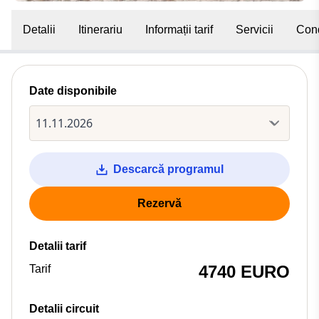
Detalii
Itinerariu
Informații tarif
Servicii
Cond
Date disponibile
Descarcă programul
Rezervă
Detalii tarif
4740 EURO
Tarif
Detalii circuit