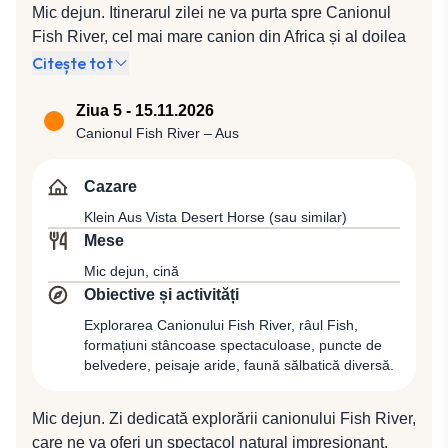
Mic dejun. Itinerarul zilei ne va purta spre Canionul
Fish River, cel mai mare canion din Africa și al doilea
ca mărime din lume, după Marele Canion din Statele
Citește tot
Unite, situat în partea de jos a râului Fish. Pe
parcursul drumului, în apropiere de Keetmanshoop,
Ziua 5 - 15.11.2026
capitala economică de sud a Namibiei, vom vizita
Canionul Fish River – Aus
Pădurea Quiver, declarată monument național, care
cuprinde câteva sute de copaci preistorici ce nu se
Cazare
găsesc în altă parte a lumii. Aceștia sunt de fapt plante
Klein Aus Vista Desert Horse (sau similar)
din specia aloe care ating proporțiile copacilor, având
Mese
tulpini stufoase și care produc flori galbene timp de
Mic dejun, cină
trei luni pe an. Cină și cazare la Canyon Village (sau
Obiective și activități
similar).
Explorarea Canionului Fish River, râul Fish,
formațiuni stâncoase spectaculoase, puncte de
belvedere, peisaje aride, faună sălbatică diversă.
Mic dejun. Zi dedicată explorării canionului Fish River,
care ne va oferi un spectacol natural impresionant.