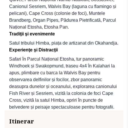
Canionul Sesriem, Walvis Bay (laguna cu flamingo și
pelicani), Cape Cross (colonie de foci), Muntele
Brandberg, Organ Pipes, Pădurea Pietrificată, Parcul
Național Etosha, Etosha Pan.
Tradiţii şi evenimente
Satul tribului Himba, piața de artizanat din Okahandja.
Experienţe şi Distracţii
Safari în Parcul Național Etosha, tur panoramic
Windhoek și Swakopmund, traseu 4x4 în Kalahari la
apus, plimbare cu barca la Walvis Bay pentru
observarea delfinilor și focilor, zbor panoramic
deasupra dunelor și oceanului, explorarea canionului
Fish River și Sesriem, vizită la colonia de foci Cape
Cross, vizită la satul Himba, opriri în puncte de
belvedere și peisaje spectaculoase pentru fotografii.
Itinerar