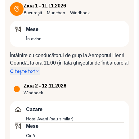
Ziua 1 - 11.11.2026
Bucureşti – Munchen – Windhoek
Mese
În avion
Întâlnire cu conducătorul de grup la Aeroportul Henri
Coandă, la ora 11:00 (în fața ghişeului de îmbarcare al
companiei Lufthansa). Plecare spre Munchen cu
Citește tot
compania Lufthansa, zbor LH 4137 (13:05 / 14:15), de
unde vom pleca spre Windhoek cu zborul LH 4298
Ziua 2 - 12.11.2026
(20:45 / 07:45).
Windhoek
Cazare
Hotel Avani (sau similar)
Mese
Cină