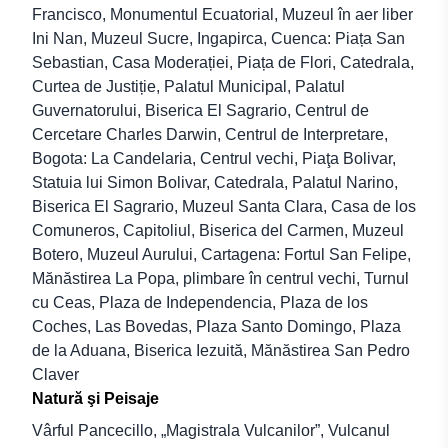
Francisco, Monumentul Ecuatorial, Muzeul în aer liber
Ini Nan, Muzeul Sucre, Ingapirca, Cuenca: Piața San
Sebastian, Casa Moderației, Piața de Flori, Catedrala,
Curtea de Justiție, Palatul Municipal, Palatul
Guvernatorului, Biserica El Sagrario, Centrul de
Cercetare Charles Darwin, Centrul de Interpretare,
Bogota: La Candelaria, Centrul vechi, Piaţa Bolivar,
Statuia lui Simon Bolivar, Catedrala, Palatul Narino,
Biserica El Sagrario, Muzeul Santa Clara, Casa de los
Comuneros, Capitoliul, Biserica del Carmen, Muzeul
Botero, Muzeul Aurului, Cartagena: Fortul San Felipe,
Mănăstirea La Popa, plimbare în centrul vechi, Turnul
cu Ceas, Plaza de Independencia, Plaza de los
Coches, Las Bovedas, Plaza Santo Domingo, Plaza
de la Aduana, Biserica Iezuită, Mănăstirea San Pedro
Claver
Natură şi Peisaje
Vârful Pancecillo, „Magistrala Vulcanilor”, Vulcanul