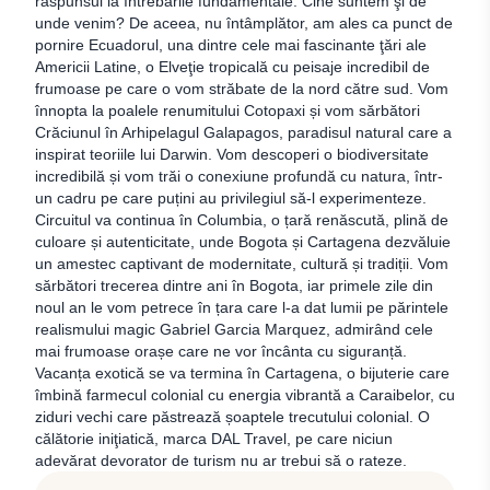
răspunsul la întrebările fundamentale: Cine suntem şi de
unde venim? De aceea, nu întâmplător, am ales ca punct de
pornire Ecuadorul, una dintre cele mai fascinante ţări ale
Americii Latine, o Elveţie tropicală cu peisaje incredibil de
frumoase pe care o vom străbate de la nord către sud. Vom
înnopta la poalele renumitului Cotopaxi și vom sărbători
Crăciunul în Arhipelagul Galapagos, paradisul natural care a
inspirat teoriile lui Darwin. Vom descoperi o biodiversitate
incredibilă și vom trăi o conexiune profundă cu natura, într-
un cadru pe care puțini au privilegiul să-l experimenteze.
Circuitul va continua în Columbia, o țară renăscută, plină de
culoare și autenticitate, unde Bogota și Cartagena dezvăluie
un amestec captivant de modernitate, cultură și tradiții. Vom
sărbători trecerea dintre ani în Bogota, iar primele zile din
noul an le vom petrece în țara care l-a dat lumii pe părintele
realismului magic Gabriel Garcia Marquez, admirând cele
mai frumoase orașe care ne vor încânta cu siguranță.
Vacanța exotică se va termina în Cartagena, o bijuterie care
îmbină farmecul colonial cu energia vibrantă a Caraibelor, cu
ziduri vechi care păstrează șoaptele trecutului colonial. O
călătorie iniţiatică, marca DAL Travel, pe care niciun
adevărat devorator de turism nu ar trebui să o rateze.