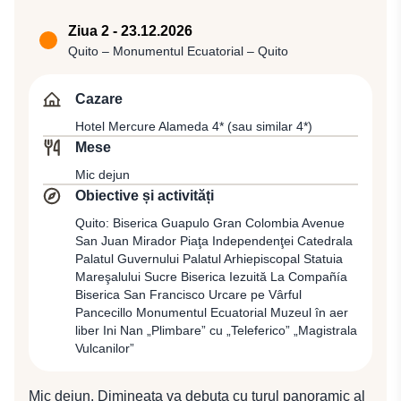
compania KLM, zbor KL 1372 (06:00 / 08:00), de unde
se va pleca cu zborul KL 751 (10:10 / 16:05) spre
Ziua 2 - 23.12.2026
Quito, cea mai veche capitală sud-americană, oraş
Quito – Monumentul Ecuatorial – Quito
fondat în anul 1534 pe ruinele unei vechi așezări
incaşe, situat la 2.800 m altitudine, primul oraş din
Cazare
lume intrat pe lista Patrimoniului Mondial UNESCO.
Hotel Mercure Alameda 4* (sau similar 4*)
Aşezat la poalele vulcanului Pichincha, într-o vale
Mese
mănoasă a Anzilor, acesta păstrează aparenţa unui
Mic dejun
oraş colonial construit pe principiul unei pieţe centrale
Obiective și activități
înconjurată de piaţete, grădini şi străduțe înguste
pavate cu piatră. Arhitectura spaniolă în stilul baroc,
Quito: Biserica Guapulo Gran Colombia Avenue
San Juan Mirador Piaţa Independenţei Catedrala
caracteristică oraşului, este prezentă prin numeroase
Palatul Guvernului Palatul Arhiepiscopal Statuia
clădiri importante precum catedrala din sec. al XVII-
Mareşalului Sucre Biserica Iezuită La Compañía
lea, dar și prin alte biserici şi mănăstiri străvechi.
Biserica San Francisco Urcare pe Vârful
Întâlnire cu reprezentantul local și transfer pentru
Pancecillo Monumentul Ecuatorial Muzeul în aer
cazare în Quito la Hotel Mercure Alameda 4* (sau
liber Ini Nan „Plimbare” cu „Teleferico” „Magistrala
Vulcanilor”
similar 4*).
Mic dejun. Dimineaţa va debuta cu turul panoramic al