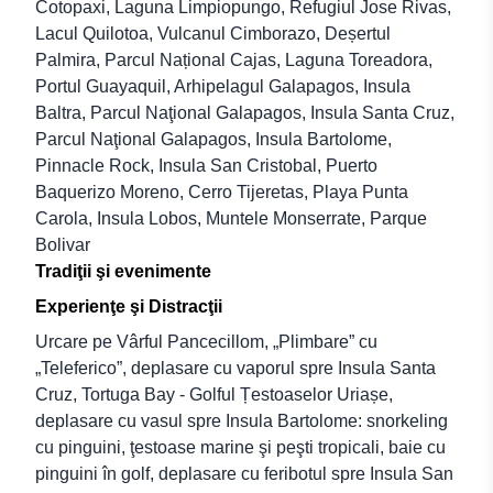
Cotopaxi, Laguna Limpiopungo, Refugiul Jose Rivas,
Lacul Quilotoa, Vulcanul Cimborazo, Deșertul
Palmira, Parcul Național Cajas, Laguna Toreadora,
Portul Guayaquil, Arhipelagul Galapagos, Insula
Baltra, Parcul Naţional Galapagos, Insula Santa Cruz,
Parcul Naţional Galapagos, Insula Bartolome,
Pinnacle Rock, Insula San Cristobal, Puerto
Baquerizo Moreno, Cerro Tijeretas, Playa Punta
Carola, Insula Lobos, Muntele Monserrate, Parque
Bolivar
Tradiţii şi evenimente
Experienţe şi Distracţii
Urcare pe Vârful Pancecillom, „Plimbare” cu
„Teleferico”, deplasare cu vaporul spre Insula Santa
Cruz, Tortuga Bay - Golful Țestoaselor Uriașe,
deplasare cu vasul spre Insula Bartolome: snorkeling
cu pinguini, ţestoase marine şi peşti tropicali, baie cu
pinguini în golf, deplasare cu feribotul spre Insula San