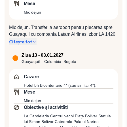
și iguane marine. După dejun (la pachet), vom avea
Mese
posibilitatea de a face snorkeling într-un golf mic și de
Mic dejun
a înota cu leii de mare, întotdeauna foarte jucăuși și
curioși cu vizitatorii lor. Totodată, s-ar putea să avem
șansa de a vedea diverse specii de pești și, dacă
Mic dejun. Transfer la aeroport pentru plecarea spre
aveţi noroc, chiar și țestoase de mare. Cazare la Hotel
Guayaquil cu compania Latam Airlines, zbor LA 1420
Arena Blanca 3* superior (sau similar 3* superior).
(10:45 / 13:30). După sosire, vom face un tur
Citește tot
panoramic al oraşului Guayaquil, capitala economică
a Ecuadorului, cel mai mare şi mai cosmopolit dintre
Ziua 13 - 03.01.2027
oraşele ecuadoriene, prilej cu care vom vedea
Guayaquil – Columbia: Bogota
cartierul vechi Las Penas, Malecon 2000, Palacio
Municipal, Mercado Artesanal și Parque Central.
Cazare
Cazare în Guayaquil la Grand Hotel Guayaquil 4* (sau
Hotel bh Bicentenario 4* (sau similar 4*).
similar 4*).
Mese
Mic dejun
Obiective și activități
La Candelaria Centrul vechi Piaţa Bolivar Statuia
lui Simon Bolivar Catedrala Palatul Narino