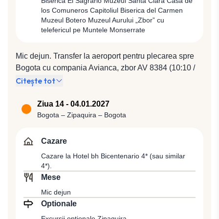
Biserica El Sagrario Muzeul Santa Clara Casa de
los Comuneros Capitoliul Biserica del Carmen
Muzeul Botero Muzeul Aurului „Zbor” cu
telefericul pe Muntele Monserrate
Mic dejun. Transfer la aeroport pentru plecarea spre
Bogota cu compania Avianca, zbor AV 8384 (10:10 /
11:50). Sosire în Bogota, capitala Columbiei, cu 9
Citește tot
milioane de locuitori, situată la altitudinea de 2.640 m,
în regiunea andină. Orașul a fost fondat în anul 1538
Ziua 14 - 04.01.2027
de către spanioli, având de-a lungul epocii coloniale
Bogota – Zipaquira – Bogota
un rol important în regiune, fiind capitala Viceregatului
Noii Granada, a Columbiei Mari și în prezent a
Cazare
Republicii Columbia. Vom porni în explorarea orașului
Cazare la Hotel bh Bicentenario 4* (sau similar
Bogota printr-un tur panoramic şi pietonal care va
4*).
include La Candelaria, partea veche a oraşului, cu
Mese
parcuri pitoreşti, cu case coloniale pictate în culori
Mic dejun
pastelate, cu ferestre din oţel şi uşi solide din lemn.
Optionale
Vom ajunge în Piaţa Bolivar, dominată de statuia lui
Excursii opționale Zipaquira