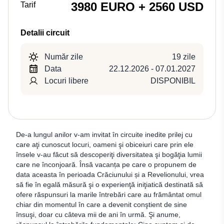
3980 EURO + 2560 USD
Tarif
Detalii circuit
Număr zile
19 zile
Data
22.12.2026 - 07.01.2027
Locuri libere
DISPONIBIL
De-a lungul anilor v-am invitat în circuite inedite prilej cu
care aţi cunoscut locuri, oameni şi obiceiuri care prin ele
însele v-au făcut să descoperiţi diversitatea şi bogăţia lumii
care ne înconjoară. Însă vacanța pe care o propunem de
data aceasta în perioada Crăciunului și a Revelionului, vrea
să fie în egală măsură şi o experienţă iniţiatică destinată să
ofere răspunsuri la marile întrebări care au frământat omul
chiar din momentul în care a devenit conştient de sine
însuşi, doar cu câteva mii de ani în urmă. Şi anume,