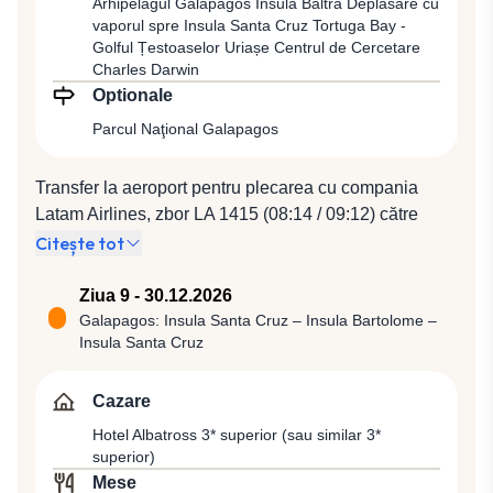
Arhipelagul Galapagos Insula Baltra Deplasare cu
vaporul spre Insula Santa Cruz Tortuga Bay -
Golful Țestoaselor Uriașe Centrul de Cercetare
Charles Darwin
Optionale
Parcul Naţional Galapagos
Transfer la aeroport pentru plecarea cu compania
Latam Airlines, zbor LA 1415 (08:14 / 09:12) către
Galapagos, arhipelag format din 13 insule principale
Citește tot
şi 6 insuliţe, situat la 1.000 km vest de continentul sud-
american, care, împreună, cumulează aprox. 50.000
Ziua 9 - 30.12.2026
km² de ocean. Acest arhipelag este un loc unic în
Galapagos: Insula Santa Cruz – Insula Bartolome –
Insula Santa Cruz
lume, faimos datorită bogăţiei faunei sălbatice de o
diversitate uimitoare, care a stat la baza cercetărilor lui
Darwin, materializate în Teoria Selecţiei Naturale.
Cazare
După aterizarea pe Insula Baltra vom fi conduşi în
Hotel Albatross 3* superior (sau similar 3*
zona de tranzit unde vom prezenta paşapoartele şi
superior)
vom achita taxa de 200 usd/pers. pentru intrarea în
Mese