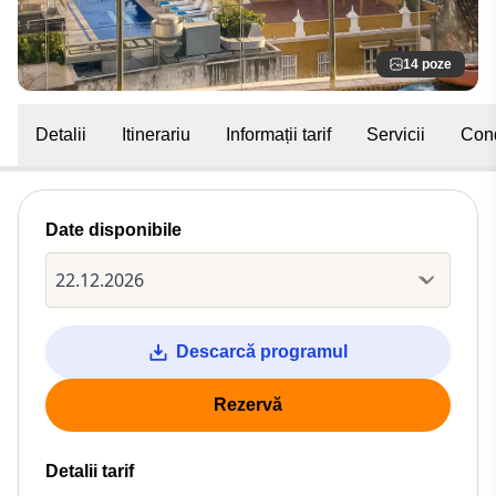
14 poze
Detalii
Itinerariu
Informații tarif
Servicii
Cond
Date disponibile
Descarcă programul
Rezervă
Detalii tarif