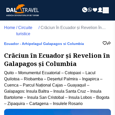
Home
/
Circuite
/
Crăciun în Ecuador și Revelion în
turistice
Galapagos și Columbia
Ecuador - Arhipelagul Galapagos si Columbia
Crăciun în Ecuador și Revelion în
Galapagos și Columbia
Quito – Monumentul Ecuatorial – Cotopaxi – Lacul
Quilotoa – Riobamba – Deșertul Palmira – Ingapirca –
Cuenca – Parcul Național Cajas – Guayaquil –
Galapagos: Insula Baltra – Insula Santa Cruz – Insula
Bartolome – Insula San Cristobal – Insula Lobos – Bogota
– Zipaquira – Cartagena – Insulele Rosario