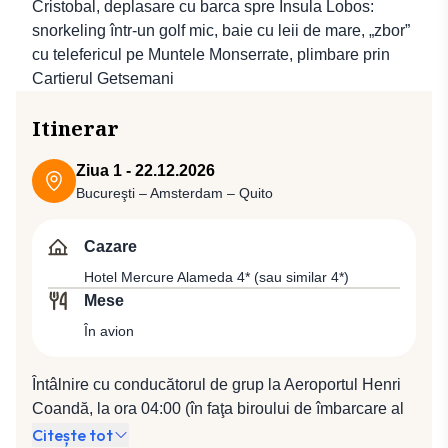
Cristobal, deplasare cu barca spre Insula Lobos:
snorkeling într-un golf mic, baie cu leii de mare, „zbor”
cu telefericul pe Muntele Monserrate, plimbare prin
Cartierul Getsemani
Itinerar
Ziua 1 - 22.12.2026
Bucureşti – Amsterdam – Quito
Cazare
Hotel Mercure Alameda 4* (sau similar 4*)
Mese
În avion
Întâlnire cu conducătorul de grup la Aeroportul Henri
Coandă, la ora 04:00 (în faţa biroului de îmbarcare al
companiei KLM). Plecare spre Amsterdam cu
Citește tot