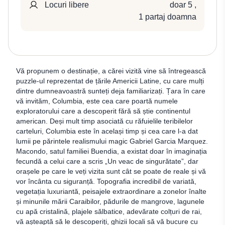
Locuri libere
doar 5
,
1 partaj doamna
Vă propunem o destinație, a cărei vizită vine să întregească
puzzle-ul reprezentat de țările Americii Latine, cu care mulți
dintre dumneavoastră sunteți deja familiarizați. Țara în care
vă invităm, Columbia, este cea care poartă numele
exploratorului care a descoperit fără să știe continentul
american. Deși mult timp asociată cu răfuielile teribilelor
carteluri, Columbia este în același timp și cea care l-a dat
lumii pe părintele realismului magic Gabriel Garcia Marquez.
Macondo, satul familiei Buendia, a existat doar în imaginația
fecundă a celui care a scris „Un veac de singurătate”, dar
orașele pe care le veți vizita sunt cât se poate de reale și vă
vor încânta cu siguranță. Topografia incredibil de variată,
vegetația luxuriantă, peisajele extraordinare a zonelor înalte
și minunile mării Caraibilor, pădurile de mangrove, lagunele
cu apă cristalină, plajele sălbatice, adevărate colțuri de rai,
vă așteaptă să le descoperiți, ghizii locali să vă bucure cu