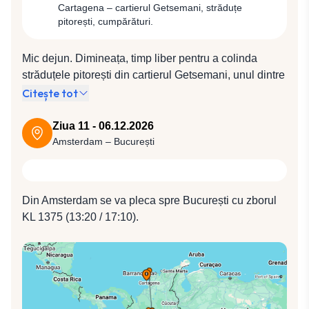
Cartagena – cartierul Getsemani, străduțe
pitorești, cumpărături.
Mic dejun. Dimineața, timp liber pentru a colinda
străduțele pitorești din cartierul Getsemani, unul dintre
cele mai pitorești cartiere ale orașului sau pentru
Citește tot
ultimele cumpărături. Transfer la aeroport pentru
plecarea spre Amsterdam cu compania KLM, zbor KL
Ziua 11 - 06.12.2026
749 (18:55 / 10:45).
Amsterdam – București
Din Amsterdam se va pleca spre București cu zborul
KL 1375 (13:20 / 17:10).