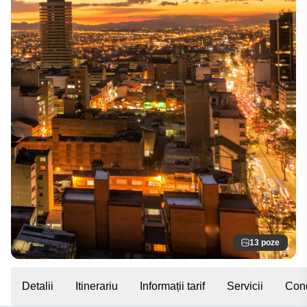
13 poze
Detalii
Itinerariu
Informații tarif
Servicii
Cond