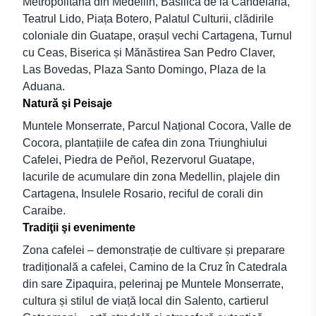
Metropolitană din Medellin, Basilica de la Candelaria,
Teatrul Lido, Piața Botero, Palatul Culturii, clădirile
coloniale din Guatape, orașul vechi Cartagena, Turnul
cu Ceas, Biserica și Mănăstirea San Pedro Claver,
Las Bovedas, Plaza Santo Domingo, Plaza de la
Aduana.
Natură şi Peisaje
Muntele Monserrate, Parcul Național Cocora, Valle de
Cocora, plantațiile de cafea din zona Triunghiului
Cafelei, Piedra de Peñol, Rezervorul Guatape,
lacurile de acumulare din zona Medellin, plajele din
Cartagena, Insulele Rosario, reciful de corali din
Caraibe.
Tradiţii şi evenimente
Zona cafelei – demonstrație de cultivare și preparare
tradițională a cafelei, Camino de la Cruz în Catedrala
din sare Zipaquira, pelerinaj pe Muntele Monserrate,
cultura și stilul de viață local din Salento, cartierul