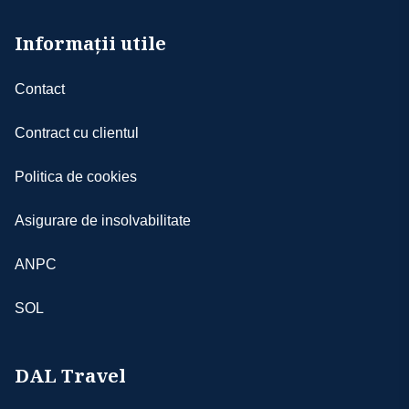
aerian, blocarea aeroporturilor din raţiuni
costurile legate de asistență medicală de
de securitate, schimbări de aeroporturi din
Informații utile
urgență, tratamente, spitalizare sau alte
raţiuni politice, greve, condiţii meteo
intervenții necesare în timpul vacanței,
nefavorabile etc.; în aceste cazuri agenţia se
inclusiv transportul medical de urgență,
Contact
obligă să depună eforturi pentru depăşirea
dacă este cazul.
situaţiilor ivite; totodată, agenţia nu poate fi
Ambele tipuri de asigurări pot fi încheiate la
Contract cu clientul
făcută răspunzătoare pentru suportarea
orice companie de asigurări autorizată.
unor cheltuieli suplimentare aferente
Suma achitată pentru poliță nu este
Politica de cookies
- aşezarea turiştilor în autocar se va face
rambursabilă. Pentru alegerea unei
începând cu bancheta a doua, în ordinea
asigurări potrivite nevoilor dumneavoastră,
Asigurare de insolvabilitate
înscrierilor, iar cei care au achitat supliment
echipa noastră vă stă cu plăcere la
de single pentru cazare NU beneficiază de 2
dispoziție.
ANPC
locuri în autocar
- agenţia nu-şi asumă responsabilitatea în
SOL
cazul în care anumite obiective nu pot fi
realizate din motive independente de
aceasta
DAL Travel
- conform legilor internaţionale, doar ghizii
locali au dreptul să ofere explicaţii în