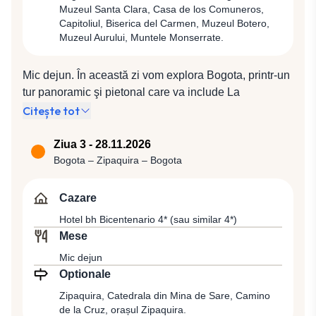
Muzeul Santa Clara, Casa de los Comuneros,
Capitoliul, Biserica del Carmen, Muzeul Botero,
Muzeul Aurului, Muntele Monserrate.
Mic dejun. În această zi vom explora Bogota, printr-un
tur panoramic şi pietonal care va include La
Candelaria, partea veche a oraşului, cu parcuri
Citește tot
pitoreşti, cu case coloniale pictate în culori pastelate,
cu ferestre din oţel şi uşi solide din lemn. Vom ajunge
Ziua 3 - 28.11.2026
în Piaţa Bolivar, dominată de statuia lui Simon Bolivar,
Bogota – Zipaquira – Bogota
unde se află Catedrala și principalele clădiri istorice
precum Palatul Narino, sediul președintelui
Cazare
Columbiei, Biserica El Sagrario, Muzeul Santa Clara,
Hotel bh Bicentenario 4* (sau similar 4*)
Casa de los Comuneros, Capitoliul, sediul
Mese
congresului columbian şi Biserica del Carmen. Vom
Mic dejun
vizita în continuare Muzeul Botero, care adăposteşte
Optionale
sculpturi şi tablouri ale artistului, precum şi lucrări ale
altor artişti, cum ar fi Pablo Picasso, Miro, Degas
Zipaquira, Catedrala din Mina de Sare, Camino
de la Cruz, orașul Zipaquira.
Edgar sau Claude Monet. Vom vizita Muzeul Aurului,