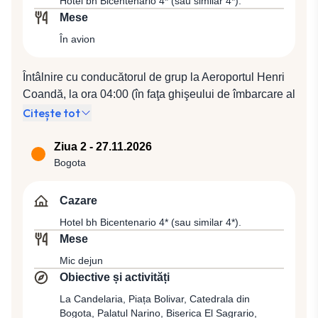
Hotel bh Bicentenario 4* (sau similar 4*).
Mese
În avion
Întâlnire cu conducătorul de grup la Aeroportul Henri
Coandă, la ora 04:00 (în faţa ghişeului de îmbarcare al
companiei KLM). Plecare spre Amsterdam cu
Citește tot
compania KLM, zbor KL 1372 (06:00 / 08:20), de unde
se va pleca spre Bogota cu zborul KL 749 (09:35 /
Ziua 2 - 27.11.2026
14:30). Sosire în Bogota, capitala Columbiei, cu 9
Bogota
milioane de locuitori, situată la altitudinea de 2.640 m,
în regiunea andină. Orașul a fost fondat în anul 1538
Cazare
de către spanioli și de-a lungul epocii coloniale a avut
Hotel bh Bicentenario 4* (sau similar 4*).
un rol important în regiune, fiind capitala Viceregatului
Mese
Noii Granada, a Columbiei Mari și în prezent a
Mic dejun
Republicii Columbia. Transfer pentru cazare la Hotel
Obiective și activități
bh Bicentenario 4* (sau similar 4*).
La Candelaria, Piața Bolivar, Catedrala din
Bogota, Palatul Narino, Biserica El Sagrario,