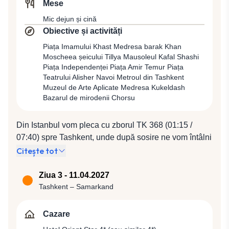
Mese
Mic dejun și cină
Obiective și activități
Piața Imamului Khast Medresa barak Khan
Moscheea șeicului Tillya Mausoleul Kafal Shashi
Piața Independenței Piața Amir Temur Piața
Teatrului Alisher Navoi Metroul din Tashkent
Muzeul de Arte Aplicate Medresa Kukeldash
Bazarul de mirodenii Chorsu
Din Istanbul vom pleca cu zborul TK 368 (01:15 /
07:40) spre Tashkent, unde după sosire ne vom întâlni
cu reprezentantul local care ne va însoți pentru cazare
Citește tot
la Hotel Inspira S 4* (sau similar 4*). Mic dejun. Până
nu demult, supremaţia de capitală a fost deţinută de
Ziua 3 - 11.04.2027
Samarkand, dar începând cu anul 1930 capitala a fost
Tashkent – Samarkand
mutată la Tashkent, oraș pe care-l vom descoperi într-
un tur panoramic care va include Piaţa Imamului
Cazare
Khast, epicentrul oraşului, Medresa Barak Khan,