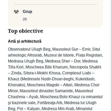
Grup
20
Top obiective
Artă şi arhitectură
Observatorul Ulugh Beg, Mausoleul Gur – Emir, Situl
arheologic Afrosiab, Muzeul de Istorie, Piața Registan,
Medrasa Ulugh Beg, Medrasa Sher – Dor, Medresa
Tilla Kori, Moscheea Bibi Khanum, Necropola Shakhi
– Zinda, Sitora-i-Mokhi Khosa, Complexul Liabi –
Khauz (Medresele Nodir-Divan-beghi, Kukeldash,
Khonako), Moscheea Magoki – Attari, Medresa Chor
Minor, Mausoleul dinastiei Samanide, Mausoleul
Chashma – Ayub, Moscheea Bolo Khauz cu minaretul
şi bazinele sale, Fortăreaţa Ark, Medresa lui Ulugh
Beg, Poi – Kalyan, Medresa Miri-Arab, Minaretul