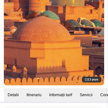
13 poze
Detalii
Itinerariu
Informații tarif
Servicii
Cond