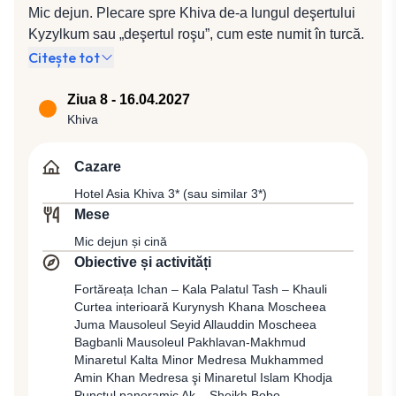
complex unde vom putea admira Medresa Miri-Arab,
Mic dejun. Plecare spre Khiva de-a lungul deşertului
Moscheea Djuma și Minaretul Kalyan. Vom lua cina în
Kyzylkum sau „deşertul roşu”, cum este numit în turcă.
mijlocul unei familii din Bukhara, pentru a cunoaşte
Khiva este unul dintre oraşele şi punctele de oprire de
Citește tot
mai bine tradiţiile şi obiceiurile locale. Aici, ca şi în
pe legendarul Drum al Mătăsii. Deşi despre acest oraş
restul circuitului, vom avea ocazia de a simţi cel mai
legenda spune că ar fi fost construit de însuşi Shem,
Ziua 8 - 16.04.2027
bine căldura şi amabilitatea acestor oameni. Cazare
fiul biblicului Noe, dovezile arheologice îi situează
Khiva
la Hotel Orient Star Varaxsha 3* (sau similar 3*).
apariţia în sec. al VIII-lea, când este amintit ca cetate
importantă şi punct comercial pentru caravanele de
Cazare
negustori care parcurgeau Drumul Mătăsii din Asia
Hotel Asia Khiva 3* (sau similar 3*)
către estul şi vestul Europei. Cină la un restaurant
Mese
local. Cină și cazare în Khiva la Hotel Asia Khiva 3*
Mic dejun și cină
(sau similar 3*).
Obiective și activități
Fortăreața Ichan – Kala Palatul Tash – Khauli
Curtea interioară Kurynysh Khana Moscheea
Juma Mausoleul Seyid Allauddin Moscheea
Bagbanli Mausoleul Pakhlavan-Makhmud
Minaretul Kalta Minor Medresa Mukhammed
Amin Khan Medresa şi Minaretul Islam Khodja
Punctul panoramic Ak – Sheikh Bobo