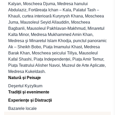
Kalyan, Moscheea Djuma, Medresa hanului
Abdulaziz, Fortăreața Ichan – Kala, Palatul Tash –
Khauli, curtea interioară Kurynysh Khana, Moscheea
Juma, Mausoleul Seyid Allauddin, Moscheea
Bagbanli, Mausoleul Pakhlavan-Makhmud, Minaretul
Kalta Minor, Medresa Mukhammed Amin Khan,
Medresa şi Minaretul Islam Khodja, punctul panoramic
Ak – Sheikh Bobo, Piața Imamului Khast, Medresa
Barak Khan, Moscheea șeicului Tillya, Mausoleul
Kafal Shashi, Piața Independenței, Piața Amir Temur,
Piața Teatrului Alisher Navoi, Muzeul de Arte Aplicate,
Medresa Kukeldash.
Natură şi Peisaje
Deşertul Kyzylkum
Tradiţii şi evenimente
Experienţe şi Distracţii
Bazarele locale