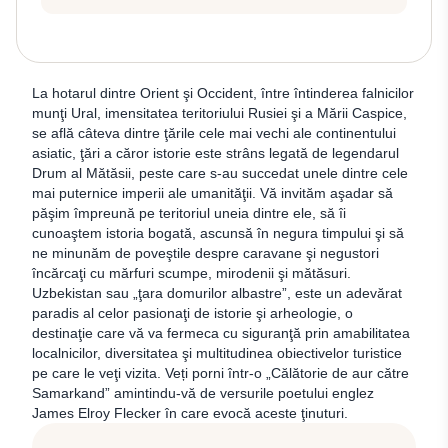
La hotarul dintre Orient şi Occident, între întinderea falnicilor
munţi Ural, imensitatea teritoriului Rusiei şi a Mării Caspice,
se află câteva dintre ţările cele mai vechi ale continentului
asiatic, ţări a căror istorie este strâns legată de legendarul
Drum al Mătăsii, peste care s-au succedat unele dintre cele
mai puternice imperii ale umanităţii. Vă invităm aşadar să
păşim împreună pe teritoriul uneia dintre ele, să îi
cunoaştem istoria bogată, ascunsă în negura timpului şi să
ne minunăm de poveştile despre caravane şi negustori
încărcaţi cu mărfuri scumpe, mirodenii şi mătăsuri.
Uzbekistan sau „ţara domurilor albastre”, este un adevărat
paradis al celor pasionaţi de istorie şi arheologie, o
destinaţie care vă va fermeca cu siguranţă prin amabilitatea
localnicilor, diversitatea şi multitudinea obiectivelor turistice
pe care le veţi vizita. Veți porni într-o „Călătorie de aur către
Samarkand” amintindu-vă de versurile poetului englez
James Elroy Flecker în care evocă aceste ţinuturi.