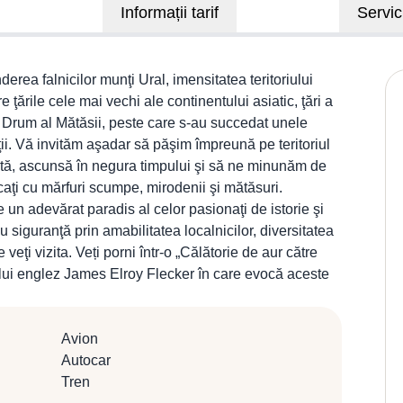
Informații tarif
Servici
nderea falnicilor munţi Ural, imensitatea teritoriului
e ţările cele mai vechi ale continentului asiatic, ţări a
l Drum al Mătăsii, peste care s-au succedat unele
ţii. Vă invităm aşadar să păşim împreună pe teritoriul
gată, ascunsă în negura timpului şi să ne minunăm de
aţi cu mărfuri scumpe, mirodenii şi mătăsuri.
 un adevărat paradis al celor pasionaţi de istorie şi
 siguranţă prin amabilitatea localnicilor, diversitatea
 veţi vizita. Veți porni într-o „Călătorie de aur către
ui englez James Elroy Flecker în care evocă aceste
Avion
Autocar
Tren