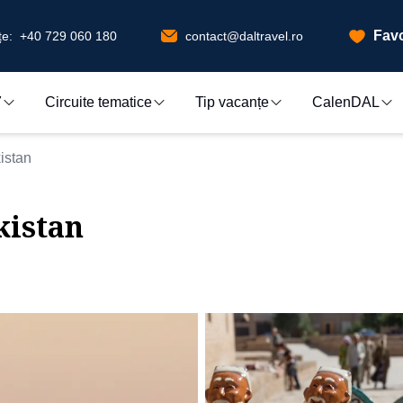
Favo
e:
+40 729 060 180
contact@daltravel.ro
7
Circuite tematice
Tip vacanțe
CalenDAL
istan
kistan