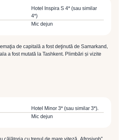
Hotel Inspira S 4* (sau similar
4*)
Mic dejun
emaţia de capitală a fost deţinută de Samarkand,
a a fost mutată la Tashkent. Plimbări și vizite
azare în Tashkent la Hotel Ispira S 4* (sau similar
Hotel Minor 3* (sau similar 3*).
Mic dejun
u călătoria cu trenul de mare viteză „Afrosiyob”