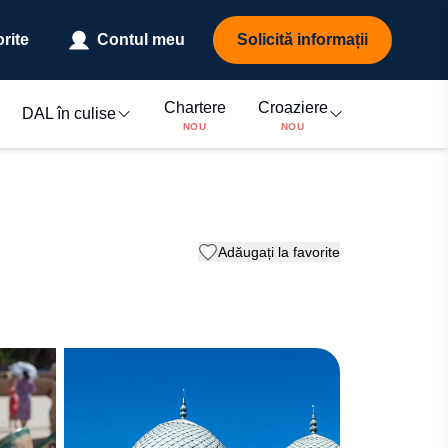
rite
Contul meu
Solicită informații
Chartere
Croaziere
DAL în culise
NOU
NOU
Adăugați la favorite