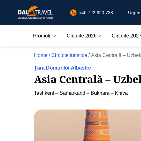
+40 722 620 738
Urgenț
Promoții
Circuite 2026
Circuite 202
Home
/
Circuite turistice
/
Asia Centrală – Uzbek
Țara Domurilor Albastre
Asia Centrală – Uzbe
Tashkent – Samarkand – Bukhara – Khiva