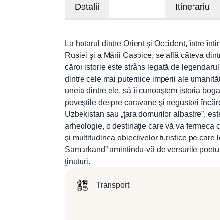
Detalii
Itinerariu
La hotarul dintre Orient şi Occident, între înti
Rusiei şi a Mării Caspice, se află câteva dintr
căror istorie este strâns legată de legendaru
dintre cele mai puternice imperii ale umanită
uneia dintre ele, să îi cunoaştem istoria bo
poveştile despre caravane şi negustori încărc
Uzbekistan sau „ţara domurilor albastre”, este
arheologie, o destinaţie care vă va fermeca cu
şi multitudinea obiectivelor turistice pe care le
Samarkand” amintindu-vă de versurile poetul
ţinuturi.
Transport