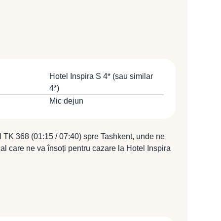
Hotel Inspira S 4* (sau similar
4*)
Mic dejun
l TK 368 (01:15 / 07:40) spre Tashkent, unde ne
al care ne va însoți pentru cazare la Hotel Inspira
Cazare la Hotel Inspira S 4* (sau similar 4*).