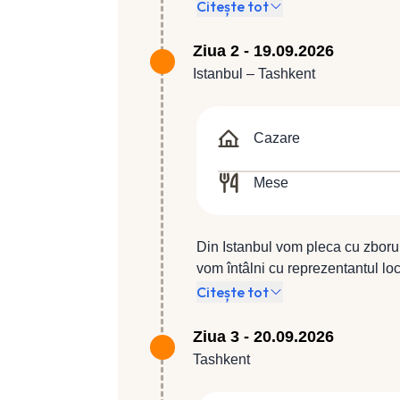
zbor TK 1046 (21:35 / 23:05).
Citește tot
Ziua 2 - 19.09.2026
Istanbul – Tashkent
Cazare
Mese
Din Istanbul vom pleca cu zboru
vom întâlni cu reprezentantul loc
S 4* (sau similar 4*). Mic dejun. 
Citește tot
Ziua 3 - 20.09.2026
Tashkent