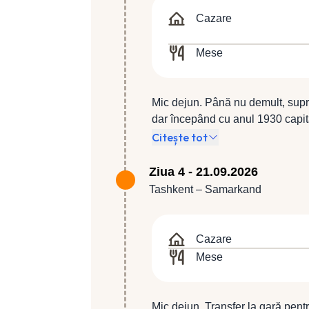
Cazare
Mese
Mic dejun. Până nu demult, supr
dar începând cu anul 1930 capital
alături de însoțitorul de grup. C
Citește tot
4*).
Ziua 4 - 21.09.2026
Tashkent – Samarkand
Cazare
Mese
Mic dejun. Transfer la gară pentr