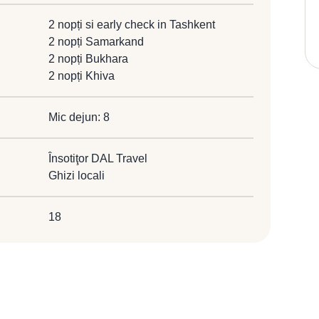
2 nopți si early check in Tashkent
2 nopți Samarkand
2 nopți Bukhara
2 nopți Khiva
Mic dejun: 8
Însotiţor DAL Travel
Ghizi locali
18