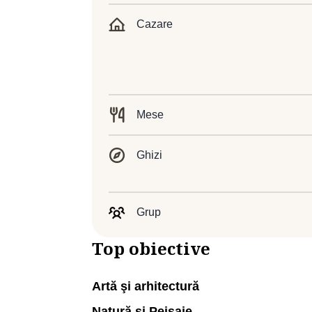
Cazare
Mese
Ghizi
Grup
Top obiective
Artă şi arhitectură
Natură şi Peisaje