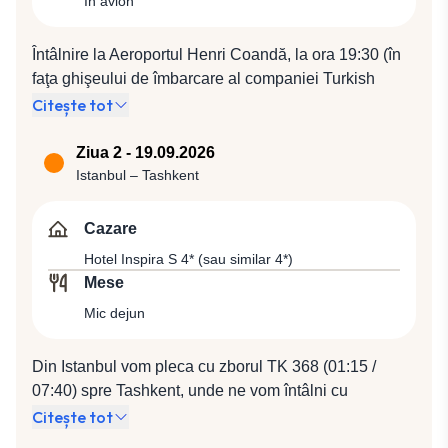
In avion
Întâlnire la Aeroportul Henri Coandă, la ora 19:30 (în
faţa ghişeului de îmbarcare al companiei Turkish
Airlines). Plecare spre Istanbul cu compania Turkish
Citește tot
Airlines, zbor TK 1046 (21:35 / 23:05).
Ziua 2 - 19.09.2026
Istanbul – Tashkent
Cazare
Hotel Inspira S 4* (sau similar 4*)
Mese
Mic dejun
Din Istanbul vom pleca cu zborul TK 368 (01:15 /
07:40) spre Tashkent, unde ne vom întâlni cu
reprezentantul local care ne va însoți pentru cazare la
Citește tot
Hotel Inspira S 4* (sau similar 4*). Mic dejun. Cazare