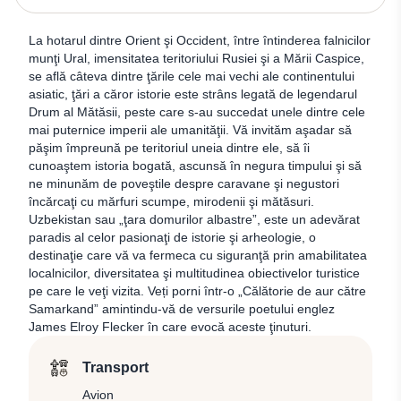
La hotarul dintre Orient şi Occident, între întinderea falnicilor
munţi Ural, imensitatea teritoriului Rusiei şi a Mării Caspice,
se află câteva dintre ţările cele mai vechi ale continentului
asiatic, ţări a căror istorie este strâns legată de legendarul
Drum al Mătăsii, peste care s-au succedat unele dintre cele
mai puternice imperii ale umanităţii. Vă invităm aşadar să
păşim împreună pe teritoriul uneia dintre ele, să îi
cunoaştem istoria bogată, ascunsă în negura timpului şi să
ne minunăm de poveştile despre caravane şi negustori
încărcaţi cu mărfuri scumpe, mirodenii şi mătăsuri.
Uzbekistan sau „ţara domurilor albastre”, este un adevărat
paradis al celor pasionaţi de istorie şi arheologie, o
destinaţie care vă va fermeca cu siguranţă prin amabilitatea
localnicilor, diversitatea şi multitudinea obiectivelor turistice
pe care le veţi vizita. Veți porni într-o „Călătorie de aur către
Samarkand” amintindu-vă de versurile poetului englez
James Elroy Flecker în care evocă aceste ţinuturi.
Transport
Avion