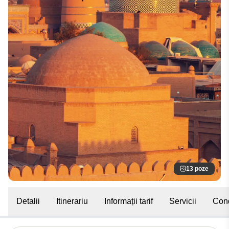
13 poze
Detalii
Itinerariu
Informații tarif
Servicii
Cond