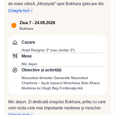
Samarkand la Hotel Minor 3* (sau similar 3*).
de mare viteză „Afrosiyob” spre Bukhara (plecare din
Samarkand la ora 11:29, sosire la Samarkand la ora
Citește tot
13:02, ore estimative, cu posibilitate de schimbare).
Transfer pentru cazare (camerele vor fi disponibile
Ziua 7 - 24.09.2026
după ora 14:00) în Bukhara la Hotel Rangrez 3* (sau
Bukhara
similar 3*). Spectacol folcloric la Medresa Nodir Divan
Begi.
Cazare
Hotel Rangrez 3* (sau similar 3*)
Mese
Mic dejun
Obiective și activități
Mausoleul dinastiei Samanide Mausoleul
Chashma – Ayub bazarul Moscheea Bolo Khauz
Medresa lui Ulugh Beg Fortăreaţa Ark
Mic dejun. Zi dedicată oraşului Bukhara, prilej cu care
vom vizita cele mai importante medrese şi moschei
ale oraşului, împreună cu ghidul local: Mausoleul
Citește tot