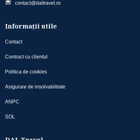
contact@daltravel.ro
de single pentru cazare NU beneficiază de 2
locuri în autocar
- agenţia nu-şi asumă responsabilitatea în
Informații utile
cazul în care anumite obiective nu pot fi
realizate din motive independente de
Contact
aceasta
- conform legilor internaţionale, doar ghizii
Contract cu clientul
locali au dreptul să ofere explicaţii în
interiorul muzeelor, monumentelor etc.;
Politica de cookies
altfel, conducătorii de grup vor oferi
explicaţii turiştilor doar în afara obiectivelor
Asigurare de insolvabilitate
turistice; ghizii locali pot fi angajaţi contra
cost doar cu acordul turiştilor interesaţi de
ANPC
ghidajul acestora
- excursiile opţionale se efectuează la faţa
SOL
locului cu agenţiile locale; sumele aferente
acestor excursii nu se încasează în numele
şi pentru agenţie; tarifele excursiilor
DAL Travel