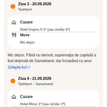
la Hotel Inspira S 4* (sau similar 4*).
Ziua 3 - 20.09.2026
Tashkent
Cazare
Hotel Inspira S 4* (sau similar 4*)
Mese
Mic dejun
Mic dejun. Până nu demult, supremaţia de capitală a
fost deţinută de Samarkand, dar începând cu anul
1930 capitala a fost mutată la Tashkent. Plimbări și
Citește tot
vizite alături de însoțitorul de grup. Cazare în Tashkent
la Hotel Ispira S 4* (sau similar 4*).
Ziua 4 - 21.09.2026
Tashkent – Samarkand
Cazare
Hotel Minor 3* (sau similar 3*).