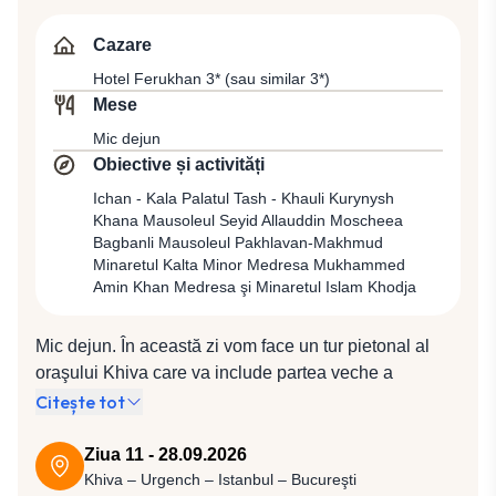
apariţia în sec. al VIII-lea, când este amintit ca cetate
importantă şi punct comercial pentru caravanele de
Cazare
negustori care parcurgeau Drumul Mătăsii din Asia
Hotel Ferukhan 3* (sau similar 3*)
către estul şi vestul Europei. Cazare în Khiva la Hotel
Mese
Ferukhan 3* (sau similar 3*).
Mic dejun
Obiective și activități
Ichan - Kala Palatul Tash - Khauli Kurynysh
Khana Mausoleul Seyid Allauddin Moscheea
Bagbanli Mausoleul Pakhlavan-Makhmud
Minaretul Kalta Minor Medresa Mukhammed
Amin Khan Medresa şi Minaretul Islam Khodja
Mic dejun. În această zi vom face un tur pietonal al
oraşului Khiva care va include partea veche a
oraşului, Ichan - Kala, inclusă în Patrimoniul Mondial
Citește tot
UNESCO, zonă înconjurată cu ziduri puternice care
datează din Evul Mediu, cu porţi orientate către toate
Ziua 11 - 28.09.2026
cele 4 puncte cardinale, conferind astfel întregului
Khiva – Urgench – Istanbul – Bucureşti