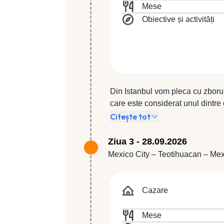
Mese
Obiective și activități
Din Istanbul vom pleca cu zborul
care este considerat unul dintre c
insula lacului Texcoco de către 
Citește tot
care a fost aproape distrus în ase
reconstruit în conformitate cu st
Ziua 3 - 28.09.2026
reprezentantul local, alături de 
Mexico City – Teotihuacan – Mex
căruia vom vizita centrul istoric,
zugrăvit în cel mai elocvent mod
Constitucion, Palatul Naţional (E
Cazare
faimoasele picturi murale ale lu
după modelul celor din Toledo şi
Mese
Templu - Templo Mayor (exterior)