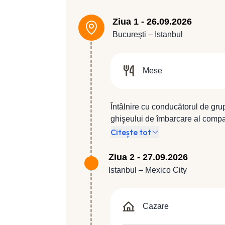
Ziua 1 - 26.09.2026
Bucureşti – Istanbul
Mese
Întâlnire cu conducătorul de gru
ghişeului de îmbarcare al compan
compania Turkish Airlines, zbor 
Citește tot
Ziua 2 - 27.09.2026
Istanbul – Mexico City
Cazare