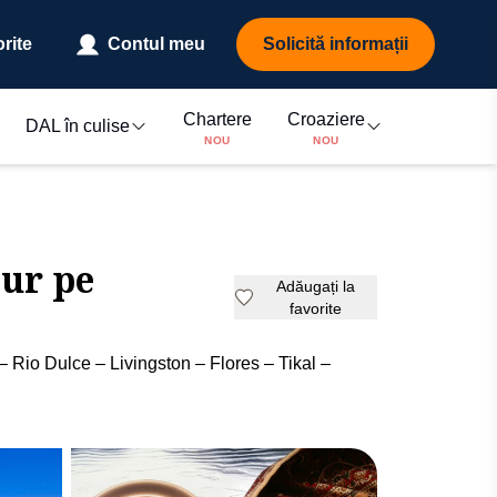
rite
Contul meu
Solicită informații
Chartere
Croaziere
DAL în culise
NOU
NOU
jur pe
Adăugați la
favorite
Rio Dulce – Livingston – Flores – Tikal –