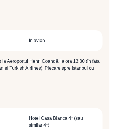
În avion
p la Aeroportul Henri Coandă, la ora 13:30 (în faţa
iei Turkish Airlines). Plecare spre Istanbul cu
TK 1040 (15:55 / 17:30).
Hotel Casa Blanca 4* (sau
similar 4*)