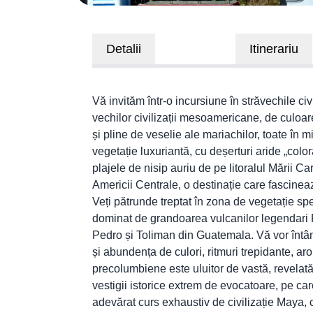
Detalii
Itinerariu
Vă invităm într-o incursiune în străvechile civ
vechilor civilizații mesoamericane, de culoar
și pline de veselie ale mariachilor, toate în m
vegetație luxuriantă, cu deșerturi aride „col
plajele de nisip auriu de pe litoralul Mării Ca
Americii Centrale, o destinație care fascinează 
Veți pătrunde treptat în zona de vegetație spe
dominat de grandoarea vulcanilor legendari P
Pedro și Toliman din Guatemala. Vă vor întâmpi
și abundența de culori, ritmuri trepidante, a
precolumbiene este uluitor de vastă, revelată
vestigii istorice extrem de evocatoare, pe c
adevărat curs exhaustiv de civilizație Maya,