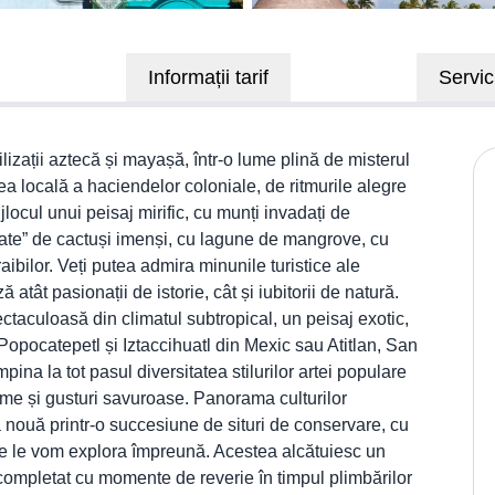
Informații tarif
Servici
ilizații aztecă și mayașă, într-o lume plină de misterul
ea locală a haciendelor coloniale, de ritmurile alegre
ijlocul unui peisaj mirific, cu munți invadați de
orate” de cactuși imenși, cu lagune de mangrove, cu
raibilor. Veți putea admira minunile turistice ale
atât pasionații de istorie, cât și iubitorii de natură.
ctaculoasă din climatul subtropical, un peisaj exotic,
opocatepetl și Iztaccihuatl din Mexic sau Atitlan, San
na la tot pasul diversitatea stilurilor artei populare
rome și gusturi savuroase. Panorama culturilor
 nouă printr-o succesiune de situri de conservare, cu
are le vom explora împreună. Acestea alcătuiesc un
 completat cu momente de reverie în timpul plimbărilor