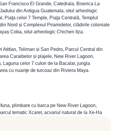
San Francisco El Grande, Catedrala, Biserica La
Jadului din Antigua Guatemala, situl arheologic
l, Piaţa celor 7 Temple, Piaţa Centrală, Templul
din Nord și Complexul Piramidelor, clădirile coloniale
mayaș Coba, situl arheologic Chichen Itza.
vi Atitlan, Toliman și San Pedro, Parcul Central din
area Caraibelor și plajele, New River Lagoon,
, Laguna celor 7 culori de la Bacalar, jungla
marea cu nuanţe de turcoaz din Riviera Maya.
arifuna, plimbare cu barca pe New River Lagoon,
arcul tematic Xcaret, acvariul natural de la Xe-Ha