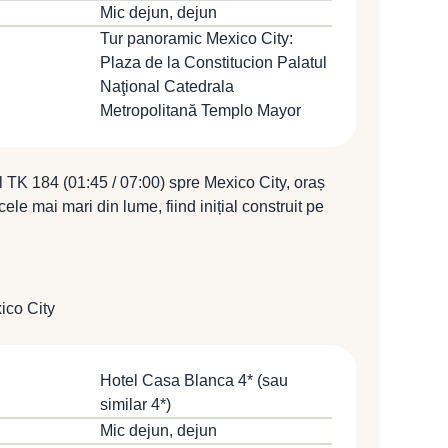
Mic dejun, dejun
Tur panoramic Mexico City:
Plaza de la Constitucion Palatul
Naţional Catedrala
Metropolitană Templo Mayor
 TK 184 (01:45 / 07:00) spre Mexico City, oraș
ele mai mari din lume, fiind inițial construit pe
azteci în anul 1325 sub numele de Tenochtitlan,
diul din anul 1521 și ulterior reproiectat și
andardele spaniole urbane. Întâlnire cu
care vom face turul panoramic de oraş în timpul
ico City
 locul unde trecutul exploziv al Mexicului este
: Zocalo - partea centrală a oraşului cu Plaza de la
l Granda) construit pe ruinele unui palat aztec, cu
Hotel Casa Blanca 4* (sau
i Diego Rivera, Catedrala Metropolitană (construită
similar 4*)
 Granada) şi vestigiile prehispanice ale Marelui
Mic dejun, dejun
. Dejun la un restaurant local. Transfer pentru