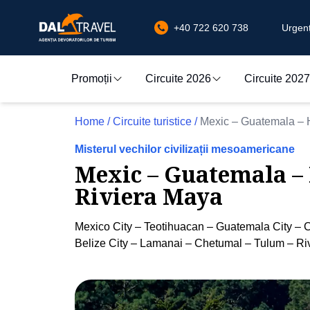
+40 722 620 738
Urgenț
Promoții
Circuite 2026
Circuite 2027
Home
/
Circuite turistice
/
Mexic – Guatemala – H
Misterul vechilor civilizații mesoamericane
Mexic – Guatemala – 
Riviera Maya
Mexico City – Teotihuacan – Guatemala City – C
Belize City – Lamanai – Chetumal – Tulum – Ri