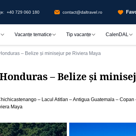
Favo
e:
+40 729 060 180
contact@daltravel.ro
Vacanțe tematice
Tip vacanțe
CalenDAL
onduras – Belize și minisejur pe Riviera Maya
Honduras – Belize și minise
hichicastenango – Lacul Atitlan – Antigua Guatemala – Copan – 
viera Maya