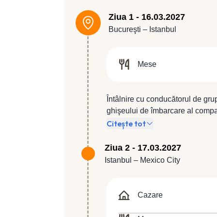
Ziua 1 - 16.03.2027
Bucureşti – Istanbul
Mese
Întâlnire cu conducătorul de gru
ghişeului de îmbarcare al compan
compania Turkish Airlines, zbor 
Citește tot
Ziua 2 - 17.03.2027
Istanbul – Mexico City
Cazare