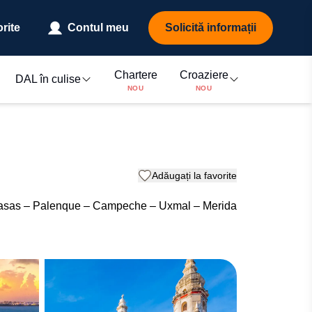
rite
Contul meu
Solicită informații
Chartere
Croaziere
DAL în culise
NOU
NOU
Adăugați la favorite
s Casas – Palenque – Campeche – Uxmal – Merida