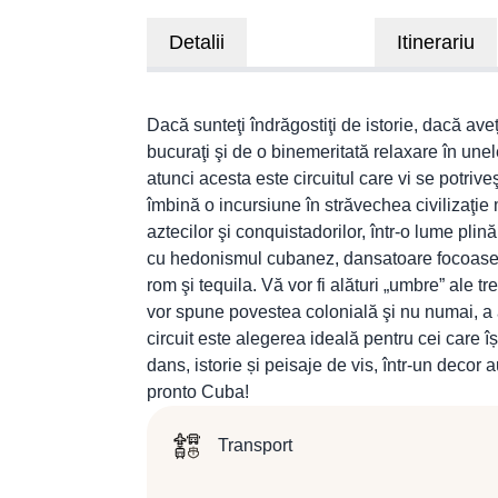
Detalii
Itinerariu
Dacă sunteţi îndrăgostiţi de istorie, dacă aveț
bucuraţi şi de o binemeritată relaxare în une
atunci acesta este circuitul care vi se potri
îmbină o incursiune în străvechea civilizaţie 
aztecilor şi conquistadorilor, într-o lume plin
cu hedonismul cubanez, dansatoare focoase şi 
rom şi tequila. Vă vor fi alături „umbre” ale
vor spune povestea colonială şi nu numai, a a
circuit este alegerea ideală pentru cei care î
dans, istorie și peisaje de vis, într-un decor
pronto Cuba!
Transport