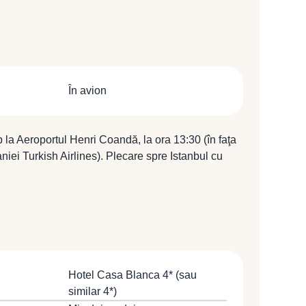
În avion
p la Aeroportul Henri Coandă, la ora 13:30 (în faţa
iei Turkish Airlines). Plecare spre Istanbul cu
TK 1040 (15:30 / 18:05).
Hotel Casa Blanca 4* (sau
similar 4*)