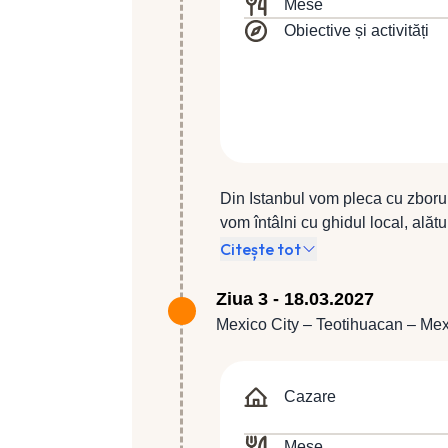
Mese
Obiective și activități
Din Istanbul vom pleca cu zboru
vom întâlni cu ghidul local, alăt
Mexico City în timpul căruia vom v
Citește tot
al Mexicului este zugrăvit în ce
oraşului cu Plaza de la Constitu
Ziua 3 - 18.03.2027
Metropolitană (construită după m
Mexico City – Teotihuacan – Mex
prehispanice ale Marelui Templu 
Bulevardului Reformei (Paseo d
de castelul său, fosta reședință
Cazare
restaurant local. Transfer pentru
Mese