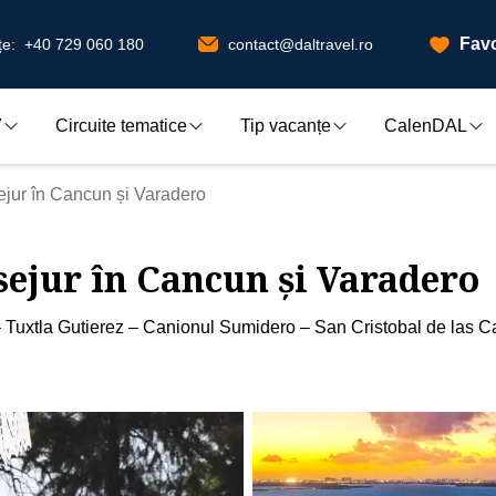
Favo
e:
+40 729 060 180
contact@daltravel.ro
7
Circuite tematice
Tip vacanțe
CalenDAL
ejur în Cancun și Varadero
sejur în Cancun și Varadero
– Tuxtla Gutierez – Canionul Sumidero – San Cristobal de la