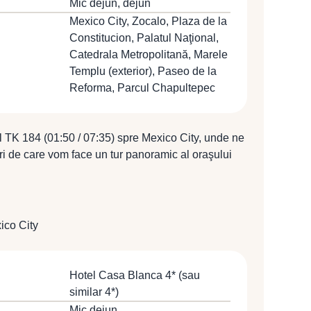
Mic dejun, dejun
Mexico City, Zocalo, Plaza de la
Constitucion, Palatul Naţional,
Catedrala Metropolitană, Marele
Templu (exterior), Paseo de la
Reforma, Parcul Chapultepec
l TK 184 (01:50 / 07:35) spre Mexico City, unde ne
uri de care vom face un tur panoramic al oraşului
izita centrul istoric, locul unde trecutul exploziv
l mai elocvent mod: Zocalo - partea centrală a
cion, Palatul Naţional (El Granda), Catedrala
odelul celor din Toledo şi Granada) şi vestigiile
ico City
(exterior). Turul va continua de-a lungul
e la Reforma) şi cu Parcul Chapultepec, dominat
 a Împăratului Maximilian de Habsburg. Dejun la un
Hotel Casa Blanca 4* (sau
 cazare la Hotel Casa Blanca 4* (sau similar 4*).
similar 4*)
Mic dejun