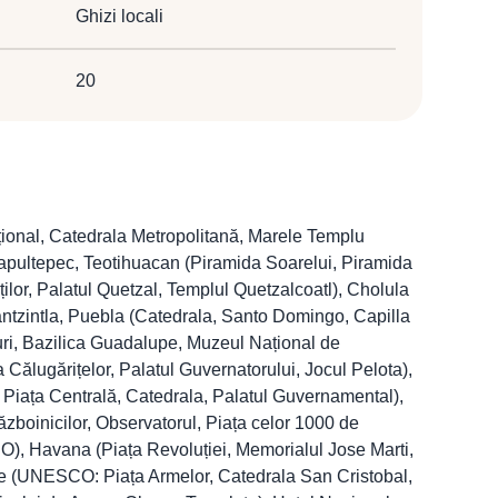
Ghizi locali
20
țional, Catedrala Metropolitană, Marele Templu
hapultepec, Teotihuacan (Piramida Soarelui, Piramida
ilor, Palatul Quetzal, Templul Quetzalcoatl), Cholula
ntzintla, Puebla (Catedrala, Santo Domingo, Capilla
turi, Bazilica Guadalupe, Muzeul Național de
Călugărițelor, Palatul Guvernatorului, Jocul Pelota),
Piața Centrală, Catedrala, Palatul Guvernamental),
boinicilor, Observatorul, Piața celor 1000 de
), Havana (Piața Revoluției, Memorialul Jose Marti,
che (UNESCO: Piața Armelor, Catedrala San Cristobal,