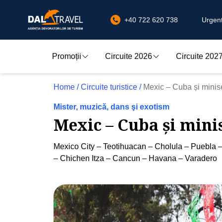
+40 722 620 738
Urgenț
Promoții
Circuite 2026
Circuite 202
Home
/
Circuite turistice
/
Mexic – Cuba și minis
Mister, muzică, dans şi exotism
Mexic – Cuba și mini
Mexico City – Teotihuacan – Cholula – Puebla 
– Chichen Itza – Cancun – Havana – Varadero