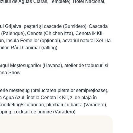
izului de Aguas Claras, Templete), Hotel Nacional,
l Grijalva, peșteri și cascade (Sumidero), Cascada
 (Palenque), Cenote (Chichen Itza), Cenota Ik Kil,
, Insula Femeilor (opțional), acvariul natural Xel-Ha
bilor, Râul Canimar (rafting)
ul Meșteșugarilor (Havana), atelier de trabucuri și
icana Show
rie meșteșug (prelucrarea pietrelor semiprețioase),
 Agua Azul, înot la Cenota Ik Kil, zi de plajă în
snorkeling/scufundări, plimbări cu barca (Varadero),
pping, cocktail de primire (Varadero)