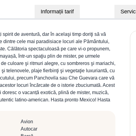
Informații tarif
Servici
i spirit de aventură, dar în acelaşi timp doriţi să vă
le dintre cele mai paradisiace locuri ale Pământului,
veşte. Călătoria spectaculoasă pe care vi-o propunem,
mayașă, într-un spaţiu plin de mister, pe urmele
ă de culoare şi ritmuri alegre, cu sombreros şi mariachi,
telenovele, plaje fierbinţi şi vegetaţie luxuriantă, cu
 trecutului, precum Panchovila sau Che Guevara care vă
cestor locuri încărcate de o istorie zbuciumată. Acest
și doresc o vacanță exotică, plină de mister, muzică,
 autentic latino-american. Hasta pronto Mexico! Hasta
Avion
Autocar