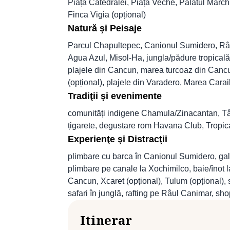
Piața Catedralei, Piața Veche, Palatul March
Finca Vigia (opțional)
Natură şi Peisaje
Parcul Chapultepec, Canionul Sumidero, Râu
Agua Azul, Misol-Ha, jungla/pădure tropicală
plajele din Cancun, marea turcoaz din Cancun
(opțional), plajele din Varadero, Marea Carai
Tradiţii şi evenimente
comunități indigene Chamula/Zinacantan, Târg
țigarete, degustare rom Havana Club, Trop
Experienţe şi Distracţii
plimbare cu barca în Canionul Sumidero, gale
plimbare pe canale la Xochimilco, baie/înot la
Cancun, Xcaret (opțional), Tulum (opțional), 
safari în junglă, rafting pe Râul Canimar, sho
Itinerar