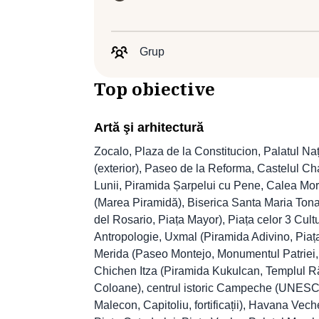
Grup
Top obiective
Artă şi arhitectură
Zocalo, Plaza de la Constitucion, Palatul Na
(exterior), Paseo de la Reforma, Castelul C
Lunii, Piramida Șarpelui cu Pene, Calea Morț
(Marea Piramidă), Biserica Santa Maria Tona
del Rosario, Piața Mayor), Piața celor 3 Cul
Antropologie, Uxmal (Piramida Adivino, Piața 
Merida (Paseo Montejo, Monumentul Patriei, 
Chichen Itza (Piramida Kukulcan, Templul Răz
Coloane), centrul istoric Campeche (UNESCO
Malecon, Capitoliu, fortificații), Havana Ve