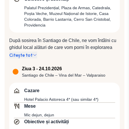
Palatul Prezidențial, Plaza de Armas, Catedrala,
Poșta Veche, Muzeul Național de Istorie, Casa
Colorada, Barrio Lastarria, Cerro San Cristobal,
Providencia
După sosirea în Santiago de Chile, ne vom întâlni cu
ghidul local alături de care vom porni în explorarea
capitalei situată pe malul râului Mapocho, la poalele
Citește tot
maiestosului vulcan Tupungato, care are o înălțime de
6.570 m. Oraşul păstrează amintirea imperiului
Ziua 3 - 24.10.2026
colonial spaniol, fapt evident mai ales în zona
Santiago de Chile – Vina del Mar – Valparaiso
centrală. Turul panoramic al oraşului va include
Palatul Prezidenţial, Piaţa Armelor cu Catedrala şi
Cazare
vechea clădire a Poştei, Muzeul Naţional de Istorie şi
Hotel Palacio Astoreca 4* (sau similar 4*)
Casa Colorada, fosta reşedinţă a guvernatorului în
Mese
perioada colonială. Dejun la un restaurant local în
Mic dejun, dejun
Barrio Lastaria. Vom putea admira apoi oraşul de pe
Obiective și activități
dealul Cerro San Cristobal, aflat în Parcul