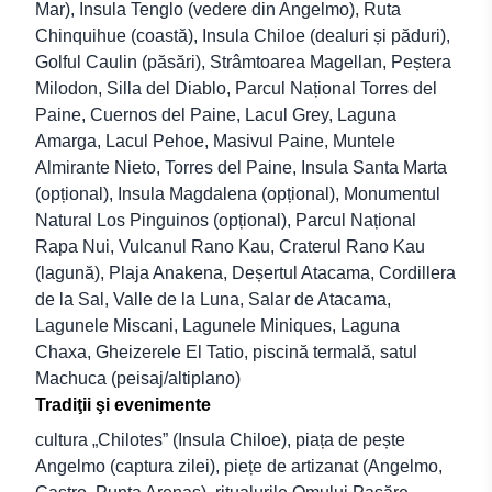
Mar), Insula Tenglo (vedere din Angelmo), Ruta
Chinquihue (coastă), Insula Chiloe (dealuri și păduri),
Golful Caulin (păsări), Strâmtoarea Magellan, Peștera
Milodon, Silla del Diablo, Parcul Național Torres del
Paine, Cuernos del Paine, Lacul Grey, Laguna
Amarga, Lacul Pehoe, Masivul Paine, Muntele
Almirante Nieto, Torres del Paine, Insula Santa Marta
(opțional), Insula Magdalena (opțional), Monumentul
Natural Los Pinguinos (opțional), Parcul Național
Rapa Nui, Vulcanul Rano Kau, Craterul Rano Kau
(lagună), Plaja Anakena, Deșertul Atacama, Cordillera
de la Sal, Valle de la Luna, Salar de Atacama,
Lagunele Miscani, Lagunele Miniques, Laguna
Chaxa, Gheizerele El Tatio, piscină termală, satul
Machuca (peisaj/altiplano)
Tradiţii şi evenimente
cultura „Chilotes” (Insula Chiloe), piața de pește
Angelmo (captura zilei), piețe de artizanat (Angelmo,