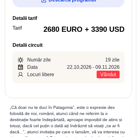
Detalii tarif
2680 EURO + 3390 USD
Tarif
Detalii circuit
Număr zile
19 zile
Data
22.10.2026 - 09.11.2026
Locuri libere
Vândut
„Că doar nu te duci în Patagonia”, este o expresie des
folosită de noi, românii, atunci când ne referim la o
destinație foarte îndepărtată, aproape imposibil de atins și
totuși, dacă cel puțin o dată ați îndrăznit să visați „ce ar fi
dacă...”, atunci invitația pe care o lansăm, vă va interesa cu