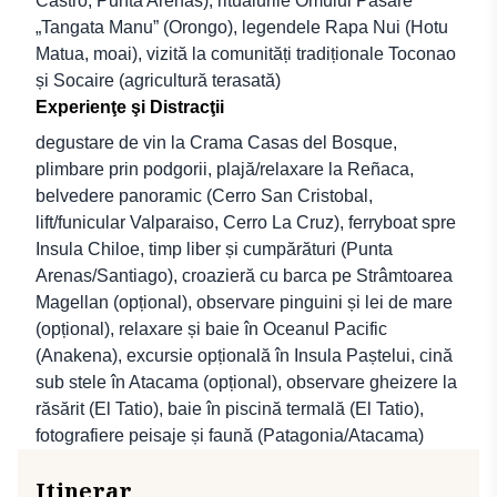
Castro, Punta Arenas), ritualurile Omului Pasăre
„Tangata Manu” (Orongo), legendele Rapa Nui (Hotu
Matua, moai), vizită la comunități tradiționale Toconao
și Socaire (agricultură terasată)
Experienţe şi Distracţii
degustare de vin la Crama Casas del Bosque,
plimbare prin podgorii, plajă/relaxare la Reñaca,
belvedere panoramic (Cerro San Cristobal,
lift/funicular Valparaiso, Cerro La Cruz), ferryboat spre
Insula Chiloe, timp liber și cumpărături (Punta
Arenas/Santiago), croazieră cu barca pe Strâmtoarea
Magellan (opțional), observare pinguini și lei de mare
(opțional), relaxare și baie în Oceanul Pacific
(Anakena), excursie opțională în Insula Paștelui, cină
sub stele în Atacama (opțional), observare gheizere la
răsărit (El Tatio), baie în piscină termală (El Tatio),
fotografiere peisaje și faună (Patagonia/Atacama)
Itinerar