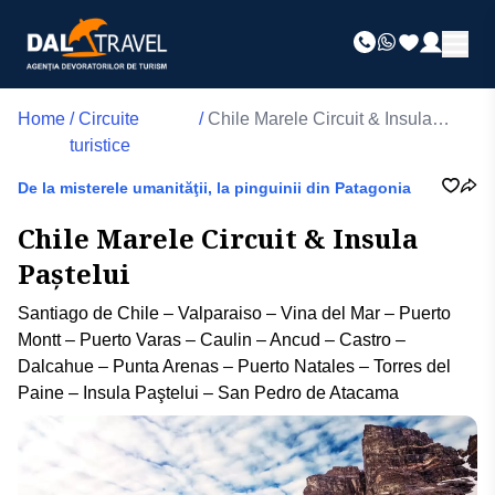
Home
/
Circuite
/
Chile Marele Circuit & Insula
turistice
Paștelui
De la misterele umanităţii, la pinguinii din Patagonia
Chile Marele Circuit & Insula
Paștelui
Santiago de Chile – Valparaiso – Vina del Mar – Puerto
Montt – Puerto Varas – Caulin – Ancud – Castro –
Dalcahue – Punta Arenas – Puerto Natales – Torres del
Paine – Insula Paştelui – San Pedro de Atacama