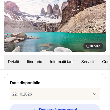
10 poze
Detalii
Itinerariu
Informații tarif
Servicii
Cond
Date disponibile
Descarcă programul