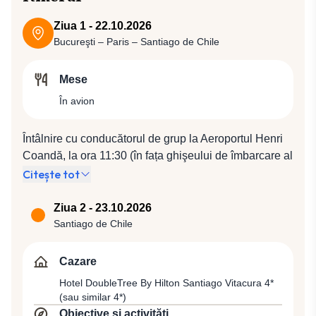
Ziua 1 - 22.10.2026
Bucureşti – Paris – Santiago de Chile
Mese
În avion
Întâlnire cu conducătorul de grup la Aeroportul Henri
Coandă, la ora 11:30 (în fața ghişeului de îmbarcare al
companiei Air France). Plecare spre Paris cu
Citește tot
compania Air France, zbor AF 1889 (13:40 / 15:50), de
unde se va pleca spre Santiago de Chile cu zborul AF
Ziua 2 - 23.10.2026
406 (23:20 / 07:50).
Santiago de Chile
Cazare
Hotel DoubleTree By Hilton Santiago Vitacura 4*
(sau similar 4*)
Obiective și activități