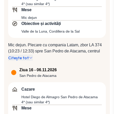
cu compania Latam Airlines Group, zbor LA 842
unde temerarii vor putea face o baie în Oceanul
4* (sau similar 4*)
(14:30 / 21:05) spre Santiago de Chile. Cazare la
Pacific. Cazare la Hotel Altiplanico Rapa Nui 4* (sau
Mese
Hotel Holiday Inn Airport Santiago 4* (sau similar 4*).
similar 4*).
Mic dejun
Obiective și activități
Valle de la Luna, Cordillera de la Sal
Mic dejun. Plecare cu compania Latam, zbor LA 374
(10:23 / 12:33) spre San Pedro de Atacama, centrul
civilizaţiei precolumbiene, loc care oferă cel mai
Citește tot
spectaculos şi cel mai dramatic peisaj din Chile. Vom
vizita cea mai cunoscută destinaţie din această zonă,
Ziua 16 - 06.11.2026
Valea Lunii (Moon Valley sau Valle de la Luna),
San Pedro de Atacama
localizată în Cordillera de la Sal, care reprezintă o
atracţie deosebită datorită similitudinii cu peisajul
Cazare
selenar şi a enormului amfiteatru de piatră. La apus,
Hotel Diego de Almagro San Pedro de Atacama
peisajul este învăluit în lumini care se schimbă la
4* (sau similar 4*)
fiecare minut, creând un spectacol de culori. Cazare la
Mese
Hotel Diego de Almagro San Pedro de Atacama 4*