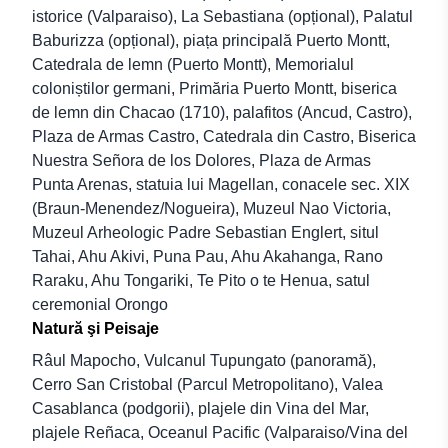
istorice (Valparaiso), La Sebastiana (opțional), Palatul
Baburizza (opțional), piața principală Puerto Montt,
Catedrala de lemn (Puerto Montt), Memorialul
coloniștilor germani, Primăria Puerto Montt, biserica
de lemn din Chacao (1710), palafitos (Ancud, Castro),
Plaza de Armas Castro, Catedrala din Castro, Biserica
Nuestra Señora de los Dolores, Plaza de Armas
Punta Arenas, statuia lui Magellan, conacele sec. XIX
(Braun-Menendez/Nogueira), Muzeul Nao Victoria,
Muzeul Arheologic Padre Sebastian Englert, situl
Tahai, Ahu Akivi, Puna Pau, Ahu Akahanga, Rano
Raraku, Ahu Tongariki, Te Pito o te Henua, satul
ceremonial Orongo
Natură şi Peisaje
Râul Mapocho, Vulcanul Tupungato (panoramă),
Cerro San Cristobal (Parcul Metropolitano), Valea
Casablanca (podgorii), plajele din Vina del Mar,
plajele Reñaca, Oceanul Pacific (Valparaiso/Vina del