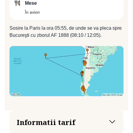
Mese
Santiago de Chile cu compania Latam, zbor LA 149
(18:37 / 20:43). Cazare la Hotel Holiday Inn Airport 4*
În avion
(sau similar 4*).
Sosire la Paris la ora 05:55, de unde se va pleca spre
Bucureşti cu zborul AF 1888 (08:10 / 12:05).
Informatii tarif