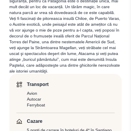
siguranță, pentru că Patagonia este o destinație unică, mai
mult decât un loc de vacanță. Un tărâm magic, în care
natura parcă ar vrea să dovedească de ce este capabilă.
Veți fi fascinați de pitoreasca insulă Chiloe, de Puerto Varas,
o Austrie exotică, unde peisajul este atât de amețitor că nu
vă vor ajunge o mie de poze pentru a-l capta, veți poposi în
decorul de o frumusețe ireală oferit de Parcul Național
Torres del Paine, una dintre nestematele Americii de Sud,
veți ajunge la Strâmtoarea Magellan, veți străbate cel mai
uscat şi spectaculos deşert din lume, Atacama și veți putea
atinge „buricul pământului”, cum mai este denumită Insula
Paştelui, care adăposteşte una dintre ghicitorile nerezolvate
ale istoriei umanităţii.
Transport
Avion
Autocar
Ferryboat
Cazare
5 nopți de cazare în hoteluri de 4* în Santiago