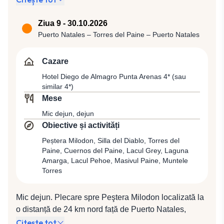
(15:26 / 18:38) spre Punta Arenas, oraș care datorită
amplasării sale avantajoase pe Strâmtoarea
Ziua 9 - 30.10.2026
Magellan, continuă să fie folosit de navele comerciale.
Puerto Natales – Torres del Paine – Puerto Natales
După sosire, ne vom deplasa spre Puerto Natales,
poarta către cel mai frumos parc din lume, Torres del
Cazare
Paine. Transfer pentru cazare la Hotel Martin Gusinde
Hotel Diego de Almagro Punta Arenas 4* (sau
4* (sau similar 4*).
similar 4*)
Mese
Mic dejun, dejun
Obiective și activități
Peștera Milodon, Silla del Diablo, Torres del
Paine, Cuernos del Paine, Lacul Grey, Laguna
Amarga, Lacul Pehoe, Masivul Paine, Muntele
Torres
Mic dejun. Plecare spre Peştera Milodon localizată la
o distanță de 24 km nord față de Puerto Natales,
monument natural care este compus din 3 peşteri şi o
Citește tot