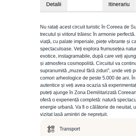
Detalii
Itinerariu
Nu ratați acest circuit turistic în Coreea de S
trecutul și viitorul trăiesc în armonie perfect
viață, cu palate imperiale, piețe vibrante și 
spectaculoase. Veți explora frumusețea natur
exotice, instagramabile, după care veți ajun
și atmosfera cosmopolită. Circuitul va contin
supranumită „muzeul fără ziduri”, unde veți 
comori arheologice de peste 5.000 de ani. În 
autentice și veți avea ocazia să experimentați
puteți ajunge în Zona Demilitarizată Coreeană,
oferă o experiență completă: natură spectacu
energie urbană. Va fi o călătorie de neuitat, 
vizitat lasă amintiri de neprețuit.
Transport