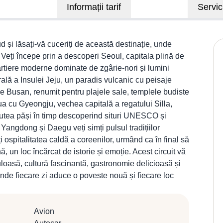
Informații tarif
Servici
ud și lăsați-vă cuceriți de această destinație, unde
ă. Veți începe prin a descoperi Seoul, capitala plină de
cartiere moderne dominate de zgârie-nori și lumini
ală a Insulei Jeju, un paradis vulcanic cu peisaje
ge Busan, renumit pentru plajele sale, templele budiste
ua cu Gyeongju, vechea capitală a regatului Silla,
putea păși în timp descoperind situri UNESCO și
Yangdong și Daegu veți simți pulsul tradițiilor
 ospitalitatea caldă a coreenilor, urmând ca în final să
 un loc încărcat de istorie și emoție. Acest circuit vă
loasă, cultură fascinantă, gastronomie delicioasă și
unde fiecare zi aduce o poveste nouă și fiecare loc
Avion