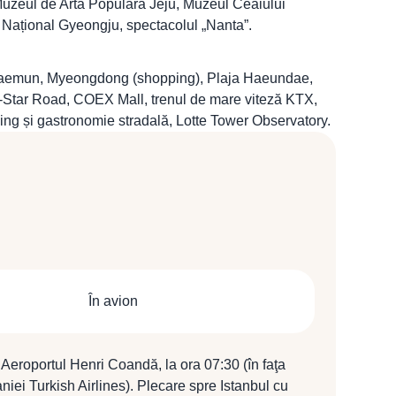
 Muzeul de Artă Populară Jeju, Muzeul Ceaiului
 Național Gyeongju, spectacolul „Nanta”.
mdaemun, Myeongdong (shopping), Plaja Haeundae,
Star Road, COEX Mall, trenul de mare viteză KTX,
ing și gastronomie stradală, Lotte Tower Observatory.
În avion
la Aeroportul Henri Coandă, la ora 07:30 (în faţa
iei Turkish Airlines). Plecare spre Istanbul cu