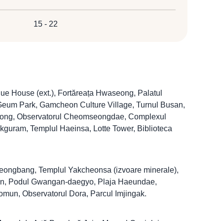
15 - 22
e House (ext.), Fortăreața Hwaseong, Palatul
um Park, Gamcheon Culture Village, Turnul Busan,
ong, Observatorul Cheomseongdae, Complexul
guram, Templul Haeinsa, Lotte Tower, Biblioteca
Jeongbang, Templul Yakcheonsa (izvoare minerale),
san, Podul Gwangan-daegyo, Plaja Haeundae,
mun, Observatorul Dora, Parcul Imjingak.