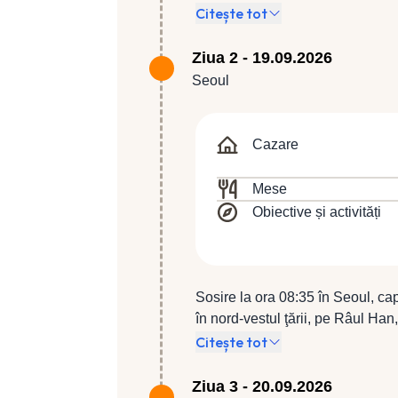
compania Turkish Airlines, zbor
Citește tot
zborul TK 020 (16:50 / 08:35) sp
Ziua 2 - 19.09.2026
Seoul
Cazare
Mese
Obiective și activități
Sosire la ora 08:35 în Seoul, cap
în nord-vestul ţării, pe Râul Han
18 î.Hr., aceasta a fost iniţial c
Citește tot
Coreene şi a continuat să fie cap
Coreean până în zilele noastre. 
Ziua 3 - 20.09.2026