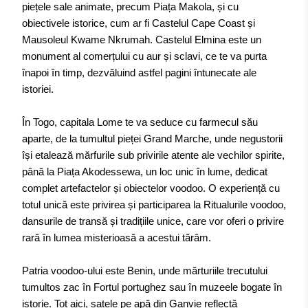
piețele sale animate, precum Piața Makola, și cu
obiectivele istorice, cum ar fi Castelul Cape Coast și
Mausoleul Kwame Nkrumah. Castelul Elmina este un
monument al comerțului cu aur și sclavi, ce te va purta
înapoi în timp, dezvăluind astfel pagini întunecate ale
istoriei.
În Togo, capitala Lome te va seduce cu farmecul său
aparte, de la tumultul pieței Grand Marche, unde negustorii
își etalează mărfurile sub privirile atente ale vechilor spirite,
până la Piața Akodessewa, un loc unic în lume, dedicat
complet artefactelor și obiectelor voodoo. O experiență cu
totul unică este privirea și participarea la Ritualurile voodoo,
dansurile de transă și tradițiile unice, care vor oferi o privire
rară în lumea misterioasă a acestui tărâm.
Patria voodoo-ului este Benin, unde mărturiile trecutului
tumultos zac în Fortul portughez sau în muzeele bogate în
istorie. Tot aici, satele pe apă din Ganvie reflectă