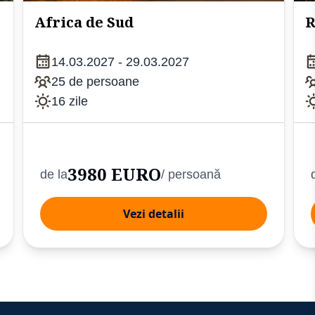
Africa de Sud
R
14.03.2027 - 29.03.2027
25 de persoane
16 zile
3980 EURO
de la
/ persoană
Vezi detalii