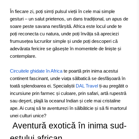
În fiecare zi, poți simți pulsul vieții în cele mai simple
gesturi – un salut prietenos, un dans tradițional, un apus de
soare peste savana nesfârșită. Africa este locul unde te
poți reconecta cu natura, unde poți învăța să apreciezi
frumusețea lucrurilor simple și unde poți descoperi că
adevărata fericire se găsește în momentele de liniște și
contemplare.
Circuitele ghidate în Africa
te poartă prin inima acestui
continent fascinant, unde viața sălbatică se desfășoară în
toată splendoarea ei. Specialiștii
DAL Travel
ți-au pregătit o
incursiune prin farmec și culoare, prin safari, artă rupestră
sau deşert, plajă la oceanul Indian și cele mai cristaline
ape. Ai curaj să te aventurezi în sălbăticie și să fii martorul
unei culturi unice?
Aventură exotică în inima sud-
estului african