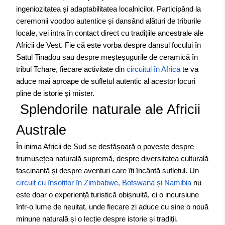
ingeniozitatea și adaptabilitatea localnicilor. Participând la
ceremonii voodoo autentice și dansând alături de triburile
locale, vei intra în contact direct cu tradițiile ancestrale ale
Africii de Vest. Fie că este vorba despre dansul focului în
Satul Tinadou sau despre meșteșugurile de ceramică în
tribul Tchare, fiecare activitate din
circuitul în Africa
te va
aduce mai aproape de sufletul autentic al acestor locuri
pline de istorie și mister.
Splendorile naturale ale Africii
Australe
În inima Africii de Sud se desfășoară o poveste despre
frumusețea naturală supremă, despre diversitatea culturală
fascinantă și despre aventuri care îți încântă sufletul. Un
circuit cu însoțitor în Zimbabwe, Botswana și Namibia
nu
este doar o experiență turistică obișnuită, ci o incursiune
într-o lume de neuitat, unde fiecare zi aduce cu sine o nouă
minune naturală și o lecție despre istorie și tradiții.