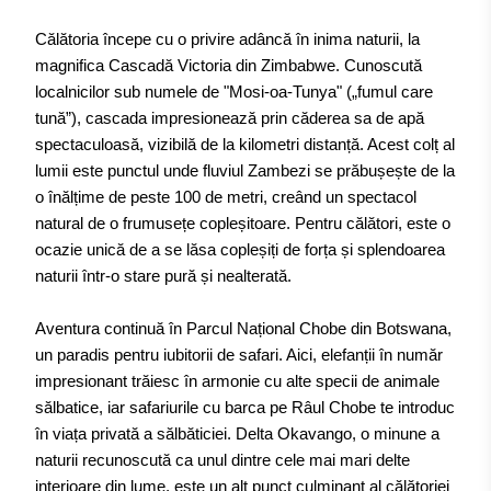
Călătoria începe cu o privire adâncă în inima naturii, la
magnifica Cascadă Victoria din Zimbabwe. Cunoscută
localnicilor sub numele de "Mosi-oa-Tunya" („fumul care
tună”), cascada impresionează prin căderea sa de apă
spectaculoasă, vizibilă de la kilometri distanță. Acest colț al
lumii este punctul unde fluviul Zambezi se prăbușește de la
o înălțime de peste 100 de metri, creând un spectacol
natural de o frumusețe copleșitoare. Pentru călători, este o
ocazie unică de a se lăsa copleșiți de forța și splendoarea
naturii într-o stare pură și nealterată.
Aventura continuă în Parcul Național Chobe din Botswana,
un paradis pentru iubitorii de safari. Aici, elefanții în număr
impresionant trăiesc în armonie cu alte specii de animale
sălbatice, iar safariurile cu barca pe Râul Chobe te introduc
în viața privată a sălbăticiei. Delta Okavango, o minune a
naturii recunoscută ca unul dintre cele mai mari delte
interioare din lume, este un alt punct culminant al călătoriei