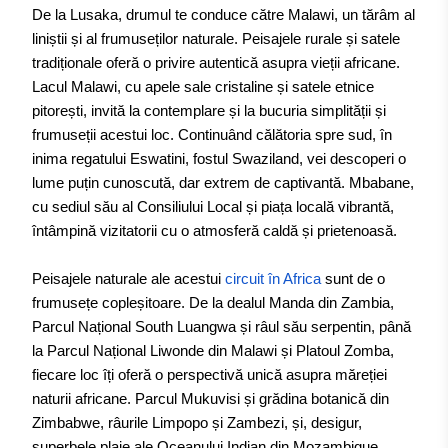
De la Lusaka, drumul te conduce către Malawi, un tărâm al
liniștii și al frumuseților naturale. Peisajele rurale și satele
tradiționale oferă o privire autentică asupra vieții africane.
Lacul Malawi, cu apele sale cristaline și satele etnice
pitorești, invită la contemplare și la bucuria simplității și
frumuseții acestui loc. Continuând călătoria spre sud, în
inima regatului Eswatini, fostul Swaziland, vei descoperi o
lume puțin cunoscută, dar extrem de captivantă. Mbabane,
cu sediul său al Consiliului Local și piața locală vibrantă,
întâmpină vizitatorii cu o atmosferă caldă și prietenoasă.
Peisajele naturale ale acestui
circuit în Africa
sunt de o
frumusețe copleșitoare. De la dealul Manda din Zambia,
Parcul Național South Luangwa și râul său serpentin, până
la Parcul Național Liwonde din Malawi și Platoul Zomba,
fiecare loc îți oferă o perspectivă unică asupra măreției
naturii africane. Parcul Mukuvisi și grădina botanică din
Zimbabwe, râurile Limpopo și Zambezi, și, desigur,
superbele plaje ale Oceanului Indian din Mozambique,