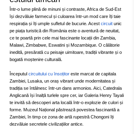
Într-o lume plină de minuni și contraste, Africa de Sud-Est
își dezvăluie farmecul și culoarea într-un mod care îți taie
respirația și îți umple sufletul de bucurie. Acest
circuit
unic
pe piața turistică din România este o aventură de neuitat,
ce te poartă prin cele mai fascinante locații din Zambia,
Malawi, Zimbabwe, Eswatini și Mozambique. O călătorie
inedită, presărată cu peisaje uimitoare, tradiții vibrante și o
bogată moștenire culturală.
Începutul
circuitului cu însoțitor
este marcat de capitala
Zambiei, Lusaka, un oraș vibrant unde modernitatea și
tradiția se întâlnesc într-un dans armonios. Aici, Catedrala
Anglicană își înalță turlele spre cer, iar Galeria Henry Tayali
te invită să descoperi arta locală într-o explozie de culori și
forme. Muzeul Național păstrează povestea fascinantă a
Zambiei, în timp ce zona de artă rupestră Chongoni îți
dezvăluie secretele civilizațiilor antice.