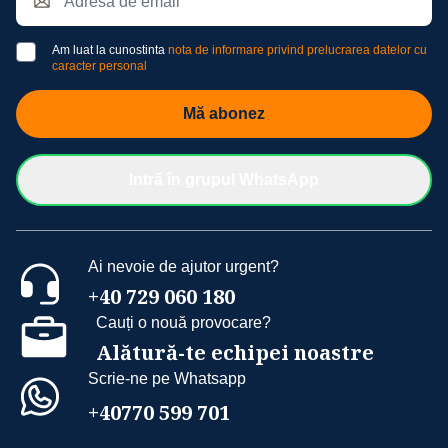
Am luat la cunostinta
nota de informare privind prelucrarea datelor cu
caracter personal
Mă abonez
Intră în grupul WhatsApp
Ai nevoie de ajutor urgent?
+40 729 060 180
Cauți o nouă provocare?
Alătură-te echipei noastre
Scrie-ne pe Whatsapp
+40770 599 701