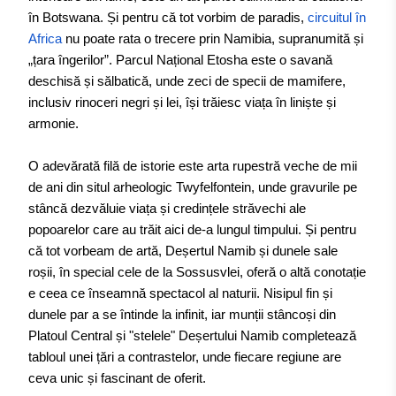
în Botswana. Și pentru că tot vorbim de paradis,
circuitul în
Africa
nu poate rata o trecere prin Namibia, supranumită și
„țara îngerilor”. Parcul Național Etosha este o savană
deschisă și sălbatică, unde zeci de specii de mamifere,
inclusiv rinoceri negri și lei, își trăiesc viața în liniște și
armonie.
O adevărată filă de istorie este arta rupestră veche de mii
de ani din situl arheologic Twyfelfontein, unde gravurile pe
stâncă dezvăluie viața și credințele străvechi ale
popoarelor care au trăit aici de-a lungul timpului. Și pentru
că tot vorbeam de artă, Deșertul Namib și dunele sale
roșii, în special cele de la Sossusvlei, oferă o altă conotație
e ceea ce înseamnă spectacol al naturii. Nisipul fin și
dunele par a se întinde la infinit, iar munții stâncoși din
Platoul Central și "stelele" Deșertului Namib completează
tabloul unei țări a contrastelor, unde fiecare regiune are
ceva unic și fascinant de oferit.