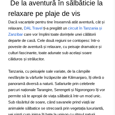
De la aventură în sălbăticie la
relaxare pe plaje de vis
Dacă vacanțele pentru tine înseamnă atât aventură, cât și
relaxare,
DAL Travel
ți-a pregătit un
circuit în Tanzania și
Zanzibar
care vor împlini toate dorințele unei călătorii
departe de casă. Cele două regiuni se contopesc într-o
poveste de aventură și relaxare, cu peisaje dramatice și
culturi fascinante, toate adunate sub același soare
călduros și strălucitor.
Tanzania, cu peisajele sale variate, de la câmpiile
nesfârșite la vârfurile înzăpezite ale Kilimanjaro, îți oferă o
panoramă diversă a naturii. Safariurile prin celebrele
parcuri naționale Tarangire, Serengeti și Ngorongoro îți vor
permite să te apropii de viața sălbatică într-un mod unic.
Sub răsăritul de soare, când savanele prind viață iar
animalele sălbatice se strecoară prin vegetația luxuriantă,
vei simți cum inima îți bate la unison cu ritmul naturii.