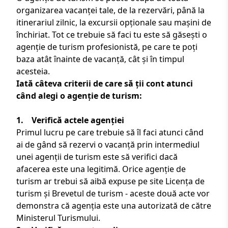
organizarea vacanței tale, de la rezervări, până la
itinerariul zilnic, la excursii opționale sau mașini de
închiriat. Tot ce trebuie să faci tu este să găsești o
agenție de turism profesionistă
, pe care te poți
baza atât înainte de vacanță, cât și în timpul
acesteia.
Iată câteva criterii de care să ții cont atunci
când alegi o agenție de turism:
1. Verifică actele agenției
Primul lucru pe care trebuie să îl faci atunci când
ai de gând să rezervi o vacanță prin intermediul
unei agenții de turism este să verifici dacă
afacerea este una legitimă. Orice agenție de
turism ar trebui să aibă expuse pe site
Licența de
turism
și
Brevetul de turism
- aceste două acte vor
demonstra că agenția este una autorizată de către
Ministerul Turismului
.