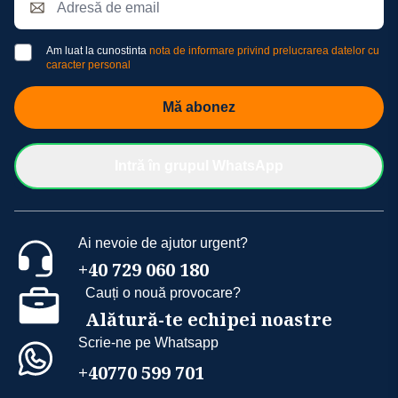
Am luat la cunostinta
nota de informare privind prelucrarea datelor cu
caracter personal
Mă abonez
Intră în grupul WhatsApp
Ai nevoie de ajutor urgent?
+40 729 060 180
Cauți o nouă provocare?
Alătură-te echipei noastre
Scrie-ne pe Whatsapp
+40770 599 701