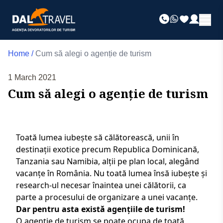
Home
/
Cum să alegi o agenție de turism
1 March 2021
Cum să alegi o agenție de turism
Toată lumea iubește să călătorească, unii în
destinații exotice precum
Republica Dominicană
,
Tanzania
sau
Namibia
, alții pe plan local, alegând
vacanțe în România
. Nu toată lumea însă iubește și
research-ul necesar înaintea unei călătorii, ca
parte a procesului de organizare a unei vacanțe.
Dar pentru asta există agențiile de turism!
O agenție de turism se poate ocupa de toată