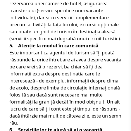
rezervarea unei camere de hotel, asigurarea
transferului (servicii specifice unei
vacanțe
individuale
), dar și cu servicii complementare
precum activități la fața locului, excursii opționale
sau poate un ghid de turism în destinația aleasă
(servicii specifice mai degrabă unui
circuit turistic
).
5. Atenție la modul în care comunică
Este important ca agentul de turism să îți poată
răspunde la orice întrebare ai avea despre vacanța
pe care vrei să o rezervi, ba chiar să îți dea
informații extra despre destinația care te
interesează - de exemplu, informații despre clima
de acolo, despre limba de circulație internațională
folosită sau dacă sunt necesare mai multe
formalități la graniță decât în mod obișnuit. Un alt
lucru de care să ții cont este și timpul de răspuns -
dacă întârzie mai mult de câteva zile, este un semn
rău.
6. Serviciile lor te ajută să ai o vacanță