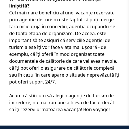
liniștită?
Cel mai mare beneficiu al unei vacanțe rezervate
prin agenție de turism este faptul că poți merge
fără nicio grijă în concediu, agenția ocupându-se
de toată etapa de organizare. De aceea, este
important să te asiguri că serviciile agenției de
turism alese îți vor face viața mai ușoară - de
exemplu, că îți oferă în mod organizat toate
documentele de călătorie de care vei avea nevoie,
că îți pot oferi o asigurare de călătorie complexă
sau în cazul în care apare o situație neprevăzută îți
pot oferi
suport 24/7
.
Acum că știi cum să alegi o
agenție de turism de
încredere
, nu mai rămâne altceva de făcut decât
să îți rezervi următoarea vacanță! Bon voyage!