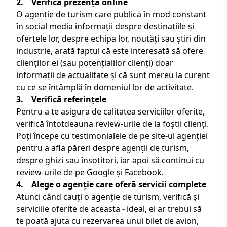
2. Verifică prezența online
O agenție de turism care publică în mod constant
în social media informații despre destinațiile și
ofertele lor, despre echipa lor, noutăți sau știri din
industrie, arată faptul că este interesată să ofere
clienților ei (sau potențialilor clienți) doar
informații de actualitate și că sunt mereu la curent
cu ce se întâmplă în domeniul lor de activitate.
3. Verifică referințele
Pentru a te asigura de calitatea serviciilor oferite,
verifică întotdeauna review-urile de la foștii clienți.
Poți începe cu
testimonialele
de pe site-ul agenției
pentru a afla păreri despre agenții de turism,
despre ghizi sau însoțitori, iar apoi să continui cu
review-urile de pe
Google
și
Facebook
.
4. Alege o agenție care oferă servicii complete
Atunci când cauți o agenție de turism, verifică și
serviciile oferite de aceasta - ideal, ei ar trebui să
te poată ajuta cu rezervarea unui bilet de avion,