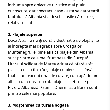
îndruma spre obiective turistice mai puțin
cunoscute, dar spectaculoase - asta se datorează
faptului că Albania și-a deschis ușile către turiști
relativ recent.
2. Plajele superbe
Dacă Albania nu îți sună a destinație de plajă și te-
ai îndrepta mai degrabă spre Croația ori
Muntenegru, ei bine află că
plajele din Albania
sunt printre cele mai frumoase din Europa!
Litoralul scăldat de Marea Adriatică oferă atât
plaje cu nisip fin, cât și plaje cu pietricele, însă
toate sunt excepțional de curate, cu o apă de un
albastru intens - nu rata plajele celebre de pe
Riviera Albaneză: Ksamil, Dhermi sau Borsh sunt
printre cele mai populare.
3. Moștenirea culturală bogată