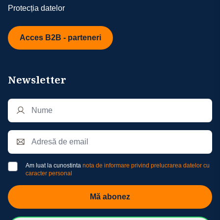
Protecția datelor
Acces B2B - parteneri
Newsletter
Am luat la cunostinta
nota de informare privind prelucrarea datelor cu
caracter personal
Mă abonez