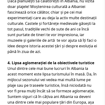
Dacă plănuiești să
călătorești în Albania
, nu vizita
doar plajele! Moștenirea culturală a Albaniei
fascinează orice călător, chiar și pe cei mai
experimentați care au deja la activ multe
destinații
culturale
. Castele și fortărețe medievale găsești la
tot pasul, tradițiile vechi de sute de ani ce încă
sunt purtate de tineri te vor impresiona, iar
muzeele și galeriile de artă te vor ajuta să îți faci o
idee despre istoria acestei țări și despre evoluția ei
până în ziua de azi.
4. Lipsa aglomerației de la obiectivele turistice
Unul dintre cele mai bune lucruri în Albania la
acest moment este lipsa turismului în masă. Da, în
mijlocul sezonului vei vedea mai multă lume pe
plaje sau pe traseele turistice, însă niciodată nu
vor fi prea mulți încât să se formeze aglomerație.
Suntem siguri că în câțiva ani Albania va deveni
una dintre cele mai populare țări din Europa, așa