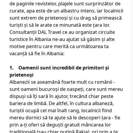
de paginile revistelor, plajele sunt surprinzător de
curate, apa este de un albastru intens, iar localnicii
sunt extrem de prietenoși și cu drag să primească
turiști și să le arate ce minunată este țara lor.
Consultanții
DAL Travel
ce au organizat
circuite
turistice în Albania
ne-au ajutat să găsim și alte
motive pentru care merită ca următoarea ta
vacanță să fie în Albania:
1. Oamenii sunt incredibil de primitori și
prietenoși
Albanezii se aseamănă foarte mult cu românii -
sunt oameni bucuroși de oaspeți, care sunt mereu
dispuși să îți sară în ajutor, trecând chiar peste
bariera de limbă. De altfel, în cultura albaneză,
turiștii ocupă cel mai înalt rang, localnicii fiind
mereu dornici să te ajute să le descoperi țara - fie
prin a-ți oferi să deguști gratuit mâncarea lor
tradițională (sau chiar puțină Rakia), ori prin a te