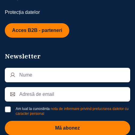
Protecția datelor
Acces B2B - parteneri
Newsletter
Am luat la cunostinta
nota de informare privind prelucrarea datelor cu
caracter personal
Mă abonez