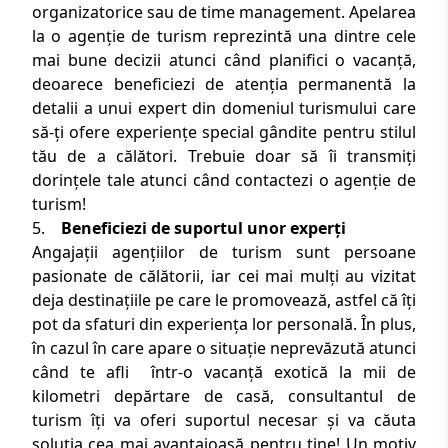
organizatorice sau de time management. Apelarea
la o agenție de turism reprezintă una dintre cele
mai bune decizii atunci când planifici o vacanță,
deoarece beneficiezi de atenția permanentă la
detalii a unui expert din domeniul turismului care
să-ți ofere experiențe special gândite pentru stilul
tău de a călători. Trebuie doar să îi transmiți
dorințele tale atunci când
contactezi o agenție de
turism
!
5.
Beneficiezi de suportul unor experți
Angajații agențiilor de turism sunt persoane
pasionate de călătorii, iar cei mai mulți au vizitat
deja destinațiile pe care le promovează, astfel că îți
pot da sfaturi din experiența lor personală. În plus,
în cazul în care apare o situație neprevăzută atunci
când te afli într-o
vacanță exotică
la mii de
kilometri depărtare de casă, consultantul de
turism îți va oferi suportul necesar și va căuta
soluția cea mai avantajoasă pentru tine! Un motiv