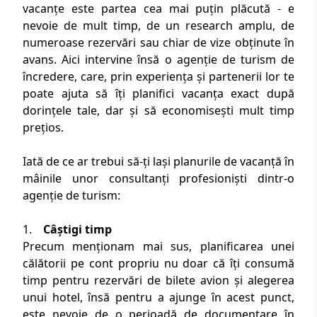
vacanțe este partea cea mai puțin plăcută - e
nevoie de mult timp, de un research amplu, de
numeroase rezervări sau chiar de vize obținute în
avans. Aici intervine însă o
agenție de turism de
încredere
, care, prin experiența și partenerii lor te
poate ajuta să îți planifici vacanța exact după
dorințele tale, dar și să economisești mult timp
prețios.
Iată de ce ar trebui să-ți lași planurile de vacanță în
mâinile unor consultanți profesioniști dintr-o
agenție de turism
:
1.
Câștigi timp
Precum menționam mai sus, planificarea unei
călătorii pe cont propriu nu doar că îți consumă
timp pentru rezervări de bilete avion și alegerea
unui hotel, însă pentru a ajunge în acest punct,
este nevoie de o perioadă de documentare în