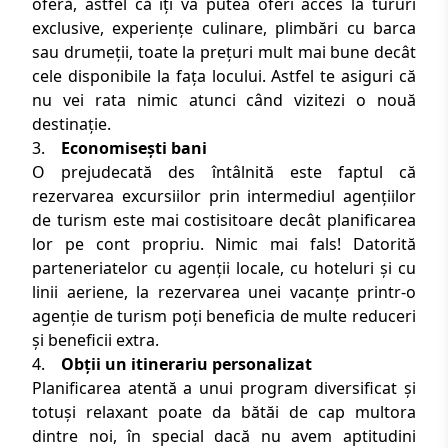
oferă, astfel că îți va putea oferi acces la tururi
exclusive, experiențe culinare, plimbări cu barca
sau drumeții, toate la prețuri mult mai bune decât
cele disponibile la fața locului. Astfel te asiguri că
nu vei rata nimic atunci când vizitezi o nouă
destinație.
3.
Economisești bani
O prejudecată des întâlnită este faptul că
rezervarea excursiilor prin intermediul agențiilor
de turism este mai costisitoare decât planificarea
lor pe cont propriu. Nimic mai fals! Datorită
parteneriatelor cu agenții locale, cu hoteluri și cu
linii aeriene, la rezervarea unei vacanțe printr-o
agenție de turism poți beneficia de multe reduceri
și beneficii extra.
4.
Obții un itinerariu personalizat
Planificarea atentă a unui program diversificat și
totuși relaxant poate da bătăi de cap multora
dintre noi, în special dacă nu avem aptitudini