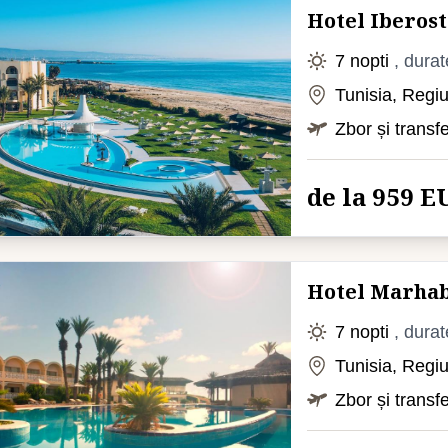
Hotel Iberos
7 nopti
, durat
Tunisia, Re
Zbor și transf
de la 959 E
Hotel Marhab
7 nopti
, durat
Tunisia, Reg
Zbor și transf