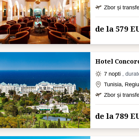
Zbor și transf
de la 579 E
Hotel Concor
7 nopti
, durat
Tunisia, Reg
Zbor și transf
de la 789 E