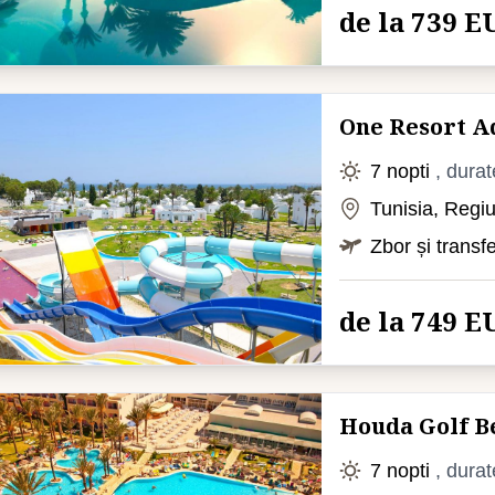
de la 739 E
One Resort A
7 nopti
, durat
Tunisia, Reg
Zbor și transf
de la 749 E
Houda Golf 
7 nopti
, durat