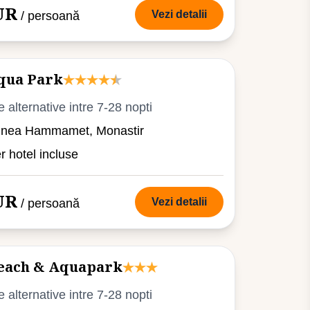
UR
Vezi detalii
/ persoană
qua Park
e alternative intre 7-28 nopti
iunea Hammamet, Monastir
er hotel incluse
UR
Vezi detalii
/ persoană
Beach & Aquapark
e alternative intre 7-28 nopti