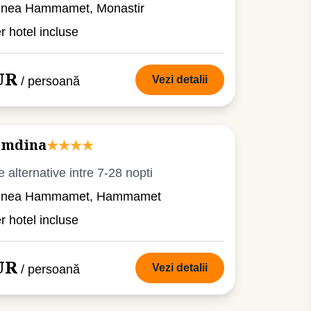
iunea Hammamet, Monastir
er hotel incluse
UR
Vezi detalii
/ persoană
emdina
e alternative intre 7-28 nopti
giunea Hammamet, Hammamet
er hotel incluse
UR
Vezi detalii
/ persoană