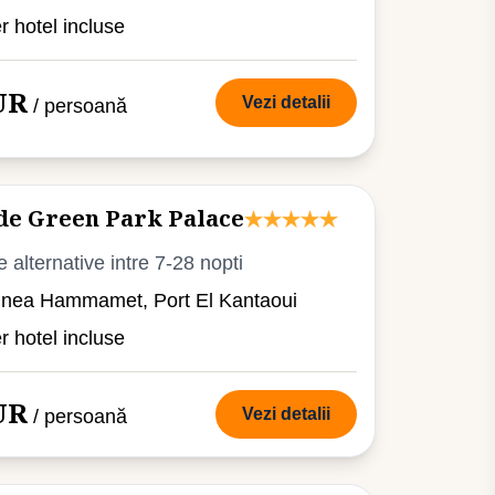
er hotel incluse
UR
Vezi detalii
/ persoană
de Green Park Palace
e alternative intre 7-28 nopti
iunea Hammamet, Port El Kantaoui
er hotel incluse
UR
Vezi detalii
/ persoană