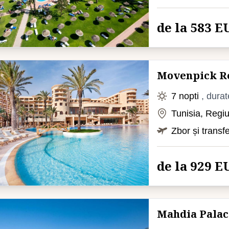
de la 583 E
Movenpick Re
7 nopti
, durat
Tunisia, Reg
Zbor și transf
de la 929 E
Mahdia Palac