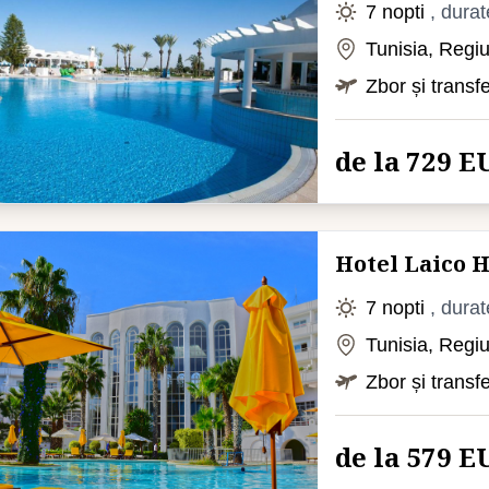
7 nopti
, durat
Tunisia, Reg
Zbor și transf
de la 729 E
Hotel Laico
7 nopti
, durat
Tunisia, Re
Zbor și transf
de la 579 E