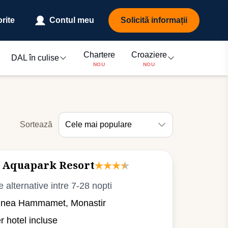
rite
Contul meu
Solicită informații
Chartere
Croaziere
DAL în culise
NOU
NOU
Sortează
Cele mai populare
 Aquapark Resort
e alternative intre 7-28 nopti
iunea Hammamet, Monastir
er hotel incluse