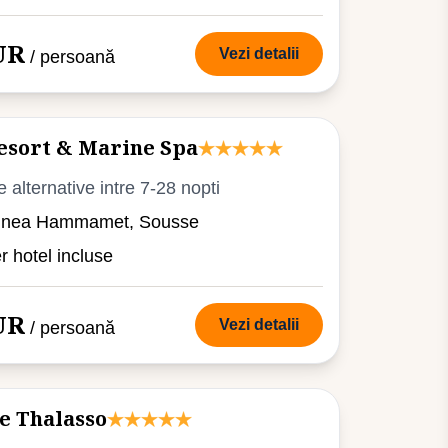
UR
Vezi detalii
/ persoană
sort & Marine Spa
e alternative intre 7-28 nopti
iunea Hammamet, Sousse
er hotel incluse
UR
Vezi detalii
/ persoană
e Thalasso