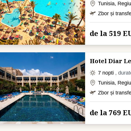
Tunisia, Reg
Zbor și transf
de la 519 E
Hotel Diar L
7 nopti
, durat
Tunisia, Re
Zbor și transf
de la 769 E