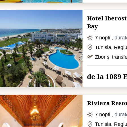
Hotel Iberost
Bay
7 nopti
, durat
Tunisia, Reg
Zbor și transf
de la 1089
Riviera Reso
7 nopti
, durat
Tunisia, Reg