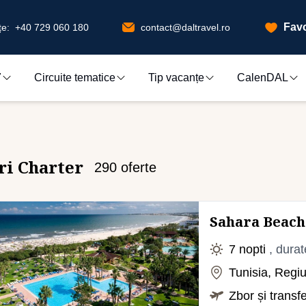
Favo
e:
+40 729 060 180
contact@daltravel.ro
7
Circuite tematice
Tip vacanțe
CalenDAL
ri Charter
290
oferte
Sahara Beach
7 nopti
, durat
Tunisia, Reg
Zbor și transf