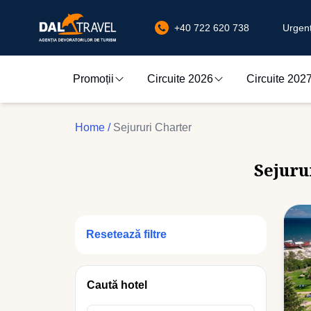
+40 722 620 738
Urgenț
Promoții
Circuite 2026
Circuite 202
Home
/
Sejururi Charter
Sejuru
Resetează filtre
Caută hotel