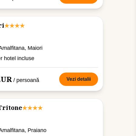
ri
 Amalfitana, Maiori
er hotel incluse
 EUR
Vezi detalii
/ persoană
Tritone
 Amalfitana, Praiano