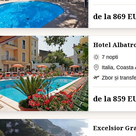
de la 869 E
Hotel Albatr
7 nopti
Italia, Coasta
Zbor și transf
de la 859 E
Excelsior Gr