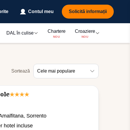
rite
Contul meu
Solicită informații
Chartere
Croaziere
DAL în culise
NOU
NOU
Sortează
Cele mai populare
ole
 Amalfitana, Sorrento
er hotel incluse