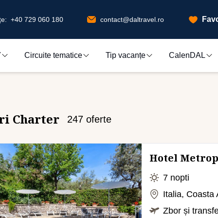
Favo
e:
+40 729 060 180
contact@daltravel.ro
7
Circuite tematice
Tip vacanțe
CalenDAL
ri Charter
247
oferte
Hotel Metrop
7 nopti
Italia, Coasta
Zbor și transf