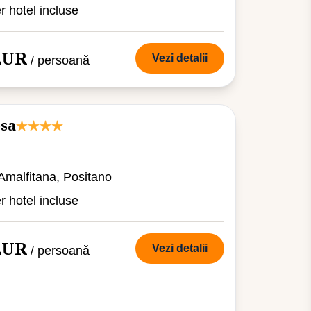
er hotel incluse
 EUR
Vezi detalii
/ persoană
osa
 Amalfitana, Positano
er hotel incluse
 EUR
Vezi detalii
/ persoană