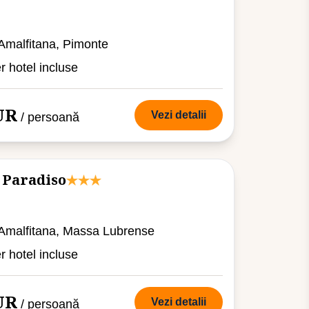
 Amalfitana, Pimonte
er hotel incluse
UR
Vezi detalii
/ persoană
 Paradiso
a Amalfitana, Massa Lubrense
er hotel incluse
UR
Vezi detalii
/ persoană