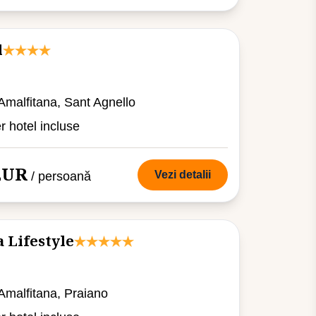
l
 Amalfitana, Sant Agnello
er hotel incluse
 EUR
Vezi detalii
/ persoană
 Lifestyle
 Amalfitana, Praiano