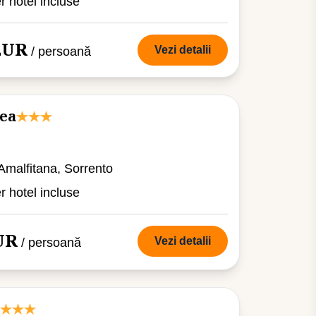
er hotel incluse
 EUR
Vezi detalii
/ persoană
gea
 Amalfitana, Sorrento
er hotel incluse
UR
Vezi detalii
/ persoană