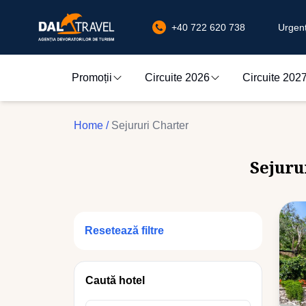
+40 722 620 738
Urgenț
Promoții
Circuite 2026
Circuite 202
Home
/
Sejururi Charter
Sejuru
Resetează filtre
Caută hotel