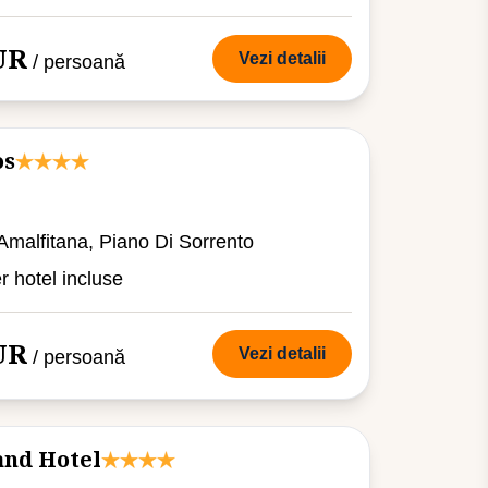
UR
Vezi detalii
/ persoană
os
 Amalfitana, Piano Di Sorrento
er hotel incluse
UR
Vezi detalii
/ persoană
and Hotel