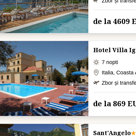
Zbor și transf
de la 4609
Hotel Villa I
7 nopti
Italia, Coasta
Zbor și transf
de la 869 E
Sant'Angelo