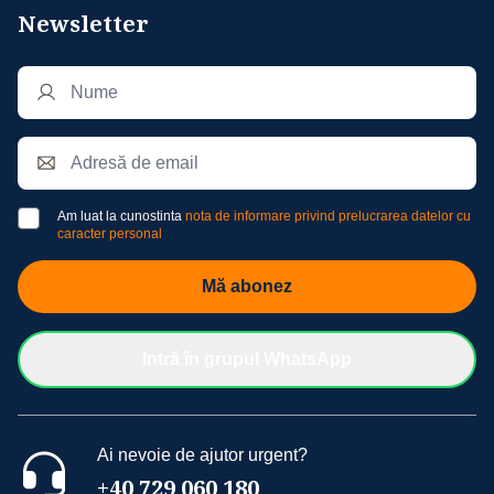
Newsletter
Am luat la cunostinta
nota de informare privind prelucrarea datelor cu
caracter personal
Mă abonez
Intră în grupul WhatsApp
Ai nevoie de ajutor urgent?
+40 729 060 180