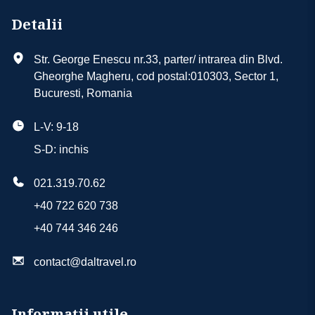
Detalii
Str. George Enescu nr.33, parter/ intrarea din Blvd.
Gheorghe Magheru, cod postal:010303, Sector 1,
Bucuresti, Romania
L-V: 9-18
S-D: inchis
021.319.70.62
+40 722 620 738
+40 744 346 246
contact@daltravel.ro
Informații utile