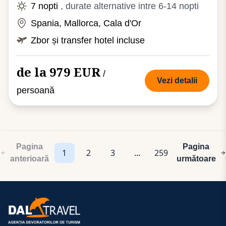
7 nopti
, durate alternative intre 6-14 nopti
Spania, Mallorca, Cala d'Or
Zbor și transfer hotel incluse
de la 979 EUR
/
Vezi detalii
persoană
Pagina
Pagina
1
2
3
...
259
anterioară
următoare