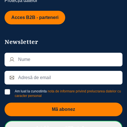
Protecția datelor
Acces B2B - parteneri
Newsletter
Am luat la cunostinta
nota de informare privind prelucrarea datelor cu
caracter personal
Mă abonez