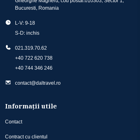
Asistenta turistica in limba romana
Gheorghe Magheru, cod postal:010303, Sector 1,
Eventual și alte tipuri de cameră în funcție de
Bucuresti, Romania
disponibilitatea la data aleasă
L-V: 9-18
Tipuri de masa
S-D: inchis
All Inclusive
021.319.70.62
+40 722 620 738
+40 744 346 246
contact@daltravel.ro
Informații utile
Contact
Contract cu clientul