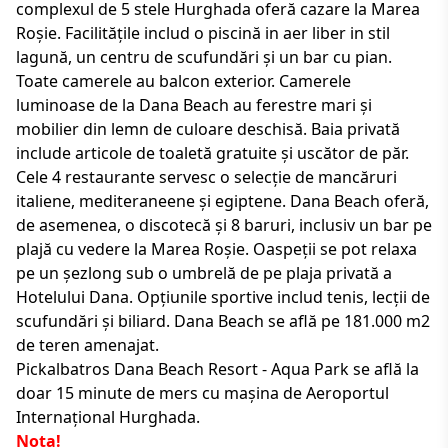
complexul de 5 stele Hurghada oferă cazare la Marea
Roșie. Facilitățile includ o piscină in aer liber in stil
lagună, un centru de scufundări și un bar cu pian.
Toate camerele au balcon exterior. Camerele
luminoase de la Dana Beach au ferestre mari și
mobilier din lemn de culoare deschisă. Baia privată
include articole de toaletă gratuite și uscător de păr.
Cele 4 restaurante servesc o selecție de mancăruri
italiene, mediteraneene și egiptene. Dana Beach oferă,
de asemenea, o discotecă și 8 baruri, inclusiv un bar pe
plajă cu vedere la Marea Roșie. Oaspeții se pot relaxa
pe un șezlong sub o umbrelă de pe plaja privată a
Hotelului Dana. Opțiunile sportive includ tenis, lecții de
scufundări și biliard. Dana Beach se află pe 181.000 m2
de teren amenajat.
Pickalbatros Dana Beach Resort - Aqua Park se află la
doar 15 minute de mers cu mașina de Aeroportul
Internațional Hurghada.
Nota!