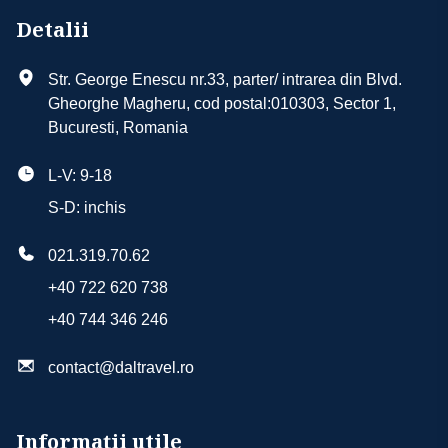
Taxe de aeroport
Camera dubla cu vedere laterala la mare
Detalii
Transfer aeroport - hotel - aeroport
Camera dubla superior cu vedere la mare
Cazare 7/14 nopti
Grand suite, sea view
Str. George Enescu nr.33, parter/ intrarea din Blvd.
Asistenta turistica in limba romana
Gheorghe Magheru, cod postal:010303, Sector 1,
Eventual și alte tipuri de cameră în funcție de
Bucuresti, Romania
disponibilitatea la data aleasă
L-V: 9-18
Tipuri de masa
S-D: inchis
Mic Dejun
021.319.70.62
+40 722 620 738
+40 744 346 246
contact@daltravel.ro
Informații utile