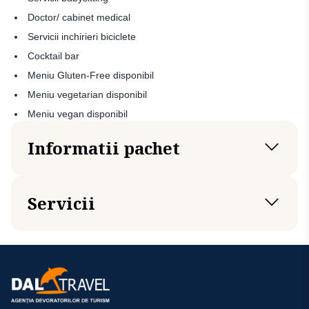
Doctor/ cabinet medical
Servicii inchirieri biciclete
Cocktail bar
Meniu Gluten-Free disponibil
Meniu vegetarian disponibil
Meniu vegan disponibil
Informatii pachet
Transport
Servicii
Avion Sibiu (SBZ) - Larnaca (LCA)
Avion Larnaca (LCA) - Sibiu (SBZ)
Servicii incluse
Transfer aeroport - hotel - aeroport
Transport cu avionul
Tipuri de camere
1 bagaj de cala si 1 bagaj de mana/ persoana