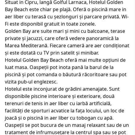
Situat in Cipru, langă Golful Larnaca, Hotelul Golden
Bay Beach este chiar pe plajă. Oferă o piscină mare in
aer liber cu terasă cu șezlonguri și parcare privată. Wi-
Fi este disponibil gratuit in toate zonele.
Golden Bay are suite mari și mini cu balcoane, terase
private și jacuzzi, care oferă vedere panoramică la
Marea Mediterană. Fiecare cameră are aer condiționat
și este dotată cu TV prin satelit și minibar.
Hotelul Golden Bay Beach oferă mai multe opțiuni de
luat masa. Oaspeții pot inota pană la barul de la
piscină și pot comanda o băutură răcoritoare sau pot
vizita pub-ul englezesc.
Hotelul este inconjurat de grădini amenajate. Sunt
disponibile piscine interioare și exterioare, două
terenuri de tenis in aer liber cu iarbă artificială,
facilități de sporturi acvatice la fața locului, un loc de
joacă și o piscină in aer liber cu tobogan cu apă.
Oaspeții se pot bucura de un masaj relaxant sau de un
tratament de infrumusețare la centrul spa sau se pot