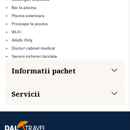
Bar la piscina
Piscina exterioara
Prosoape la piscina
Wi-Fi
Adults Only
Doctor/ cabinet medical
Servicii inchirieri biciclete
Informatii pachet
Transport
Servicii
Avion Oradea (OMR) - PMI
Avion PMI - Oradea (OMR)
Servicii incluse
Transfer aeroport - hotel - aeroport
Transport cu avionul