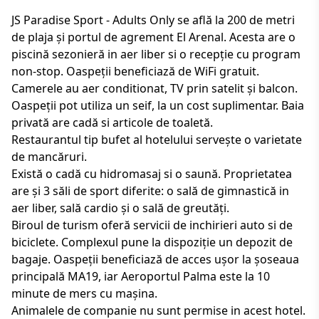
JS Paradise Sport - Adults Only se află la 200 de metri
de plaja și portul de agrement El Arenal. Acesta are o
piscină sezonieră in aer liber si o recepție cu program
non-stop. Oaspeții beneficiază de WiFi gratuit.
Camerele au aer conditionat, TV prin satelit și balcon.
Oaspeții pot utiliza un seif, la un cost suplimentar. Baia
privată are cadă si articole de toaletă.
Restaurantul tip bufet al hotelului servește o varietate
de mancăruri.
Există o cadă cu hidromasaj si o saună. Proprietatea
are și 3 săli de sport diferite: o sală de gimnastică in
aer liber, sală cardio și o sală de greutăți.
Biroul de turism oferă servicii de inchirieri auto si de
biciclete. Complexul pune la dispoziție un depozit de
bagaje. Oaspeții beneficiază de acces ușor la șoseaua
principală MA19, iar Aeroportul Palma este la 10
minute de mers cu mașina.
Animalele de companie nu sunt permise in acest hotel.