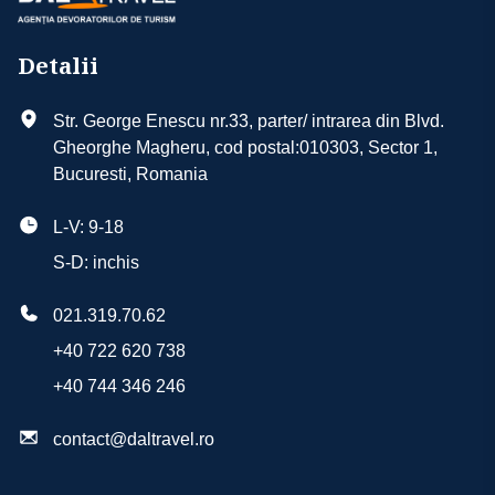
Tipuri de camere
1 bagaj de cala si 1 bagaj de mana/ persoana
Taxe de aeroport
Camera dubla (balcon sau terasa)
Detalii
Transfer aeroport - hotel - aeroport
Eventual și alte tipuri de cameră în funcție de
disponibilitatea la data aleasă
Cazare 7/14 nopti
Str. George Enescu nr.33, parter/ intrarea din Blvd.
Asistenta turistica in limba romana
Gheorghe Magheru, cod postal:010303, Sector 1,
Tipuri de masa
Bucuresti, Romania
Fara Masa
L-V: 9-18
S-D: inchis
021.319.70.62
+40 722 620 738
+40 744 346 246
contact@daltravel.ro