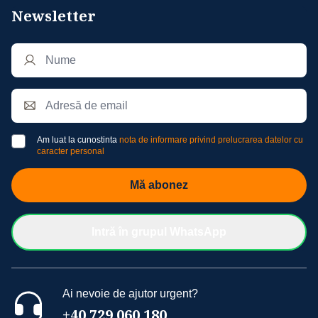
Newsletter
Am luat la cunostinta
nota de informare privind prelucrarea datelor cu
caracter personal
Mă abonez
Intră în grupul WhatsApp
Ai nevoie de ajutor urgent?
+40 729 060 180