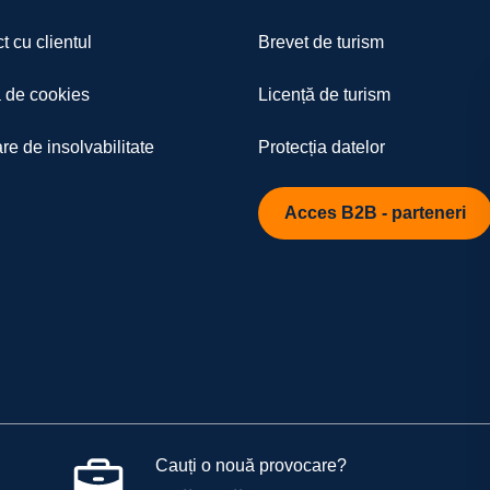
n - Bucuresti
t cu clientul
Brevet de turism
cție de disponibilitatea la data aleasă
a de cookies
Licență de turism
re de insolvabilitate
Protecția datelor
Acces B2B - parteneri
Cauți o nouă provocare?