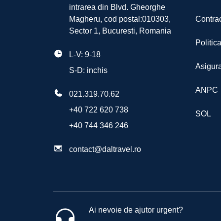
intrarea din Blvd. Gheorghe
Transport Avion CUN-OTP 2027 Cancu
Superior ocean view
Magheru, cod postal:010303,
Contrac
Eventual și alte tipuri de cameră în fun
Sector 1, Bucuresti, Romania
Politic
Tipuri de masa
L-V: 9-18
Asigura
S-D: inchis
All Inclusive
ANPC
021.319.70.62
+40 722 620 738
SOL
+40 744 346 246
contact@daltravel.ro
Ai nevoie de ajutor urgent?