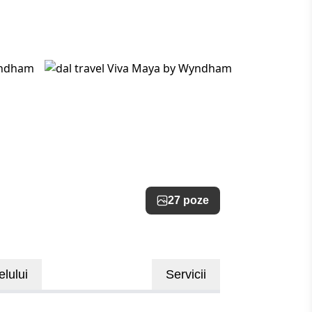
27 poze
elului
Servicii