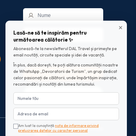
×
Lasă-ne să te inspirăm pentru
următoarea călătorie ✨
Abonează-te la newsletterul DAL Travel și primește pe
Am luat la cunostinta
nota de informare
privind prelucrarea datelor cu caracter
email noutăți, circuite speciale și idei de vacanță.
personal
În plus, dacă dorești, te poți alătura comunității noastre
de WhatsApp „Devoratorii de Turism”, un grup dedicat
Mă abonez
celor pasionați de călătorii, unde împărtășim inspirație,
recomandări și noutăți din lumea turismului.
Intră în grupul WhatsApp
Am luat la cunoștință
nota de informare privind
Scrie-ne pe Whatsapp
prelucrarea datelor cu caracter personal