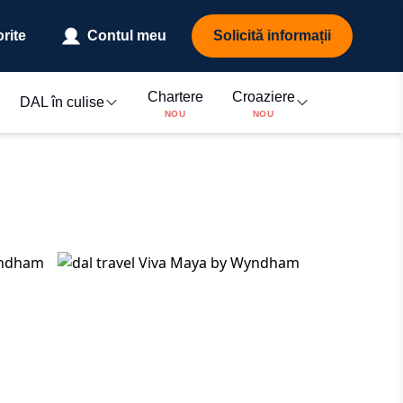
rite
Contul meu
Solicită informații
Chartere
Croaziere
DAL în culise
NOU
NOU