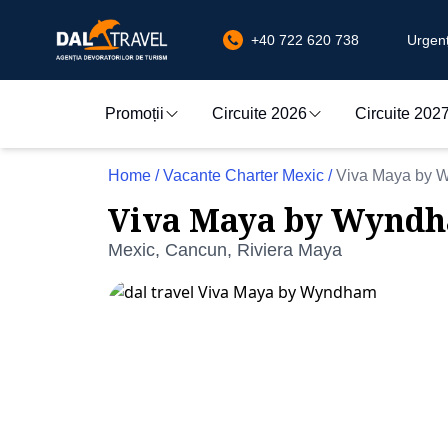
+40 722 620 738
Urgenț
Promoții
Circuite 2026
Circuite 202
Home
/
Vacante Charter Mexic
/
Viva Maya by 
Viva Maya by Wynd
Mexic, Cancun, Riviera Maya