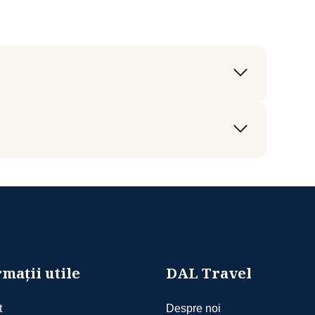
esti - Cancun
n - Bucuresti
esti - Cancun
mații utile
DAL Travel
t
Despre noi