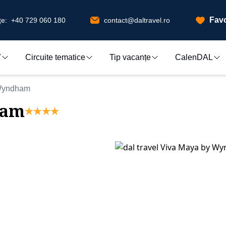
Favo
e:
+40 729 060 180
contact@daltravel.ro
7
Circuite tematice
Tip vacanțe
CalenDAL
Wyndham
ham