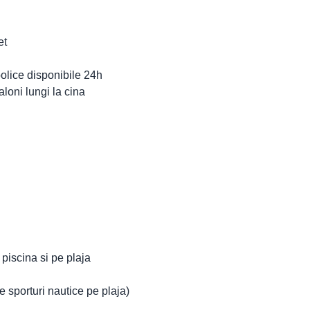
et
oolice disponibile 24h
loni lungi la cina
a piscina si pe plaja
e sporturi nautice pe plaja)