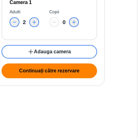
Camera 1
Adulti
Copii
2
0
Adauga camera
Continuați către rezervare