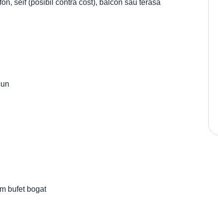
fon, seif (posibil contra cost), balcon sau terasa
cun
tem bufet bogat