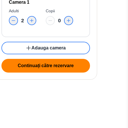
Camera 1
Adulti
Copii
2
0
Adauga camera
Continuați către rezervare