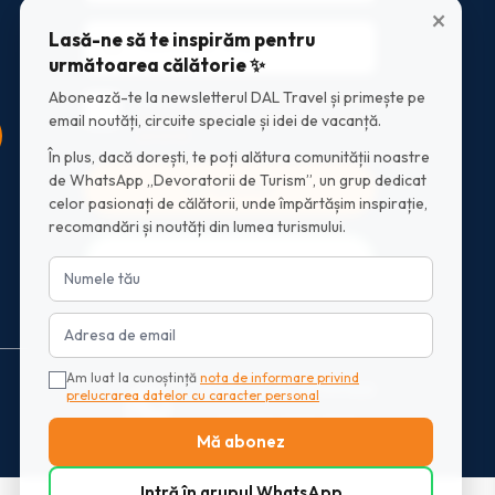
×
Lasă-ne să te inspirăm pentru
următoarea călătorie ✨
Abonează-te la newsletterul DAL Travel și primește pe
Am luat la cunostinta
nota de informare
privind prelucrarea datelor cu caracter
email noutăți, circuite speciale și idei de vacanță.
personal
În plus, dacă dorești, te poți alătura comunității noastre
de WhatsApp „Devoratorii de Turism”, un grup dedicat
Mă abonez
celor pasionați de călătorii, unde împărtășim inspirație,
recomandări și noutăți din lumea turismului.
Intră în grupul WhatsApp
Am luat la cunoștință
nota de informare privind
Scrie-ne pe Whatsapp
prelucrarea datelor cu caracter personal
+40770 599 701
Mă abonez
Intră în grupul WhatsApp