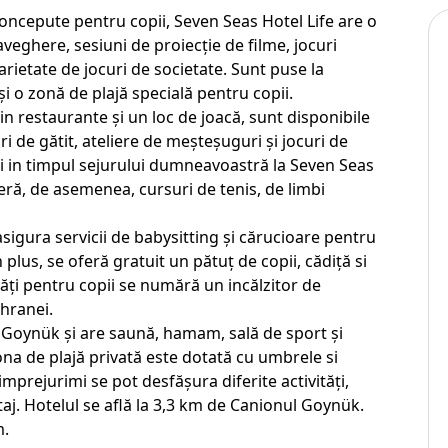
l concepute pentru copii, Seven Seas Hotel Life are o
eghere, sesiuni de proiecție de filme, jocuri
arietate de jocuri de societate. Sunt puse la
și o zonă de plajă specială pentru copii.
in restaurante și un loc de joacă, sunt disponibile
uri de gătit, ateliere de meșteșuguri și jocuri de
ți in timpul sejurului dumneavoastră la Seven Seas
feră, de asemenea, cursuri de tenis, de limbi
igura servicii de babysitting și cărucioare pentru
n plus, se oferă gratuit un pătuț de copii, cădiță si
ități pentru copii se numără un incălzitor de
hranei.
ea Goynük și are saună, hamam, sală de sport și
ona de plajă privată este dotată cu umbrele si
imprejurimi se pot desfășura diferite activități,
otaj. Hotelul se află la 3,3 km de Canionul Goynük.
m.