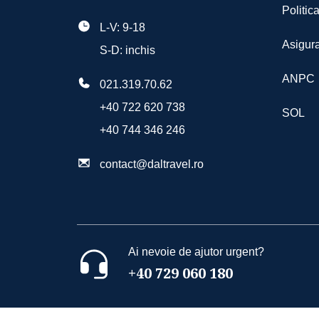
All Inclusive
Politic
L-V: 9-18
Ultra All Inclusive
Asigura
S-D: inchis
ANPC
021.319.70.62
+40 722 620 738
SOL
+40 744 346 246
contact@daltravel.ro
Ai nevoie de ajutor urgent?
+40 729 060 180