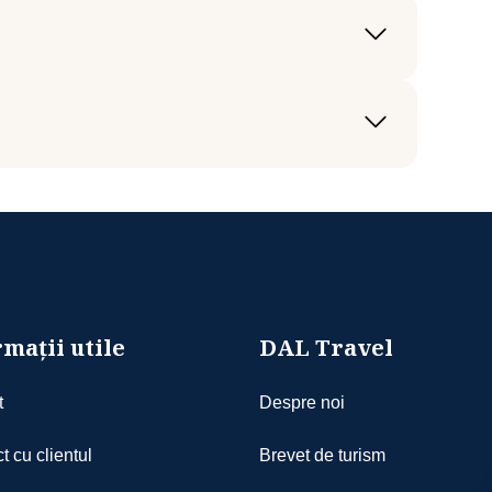
persoana
mații utile
DAL Travel
t
Despre noi
cție de disponibilitatea la data aleasă
t cu clientul
Brevet de turism