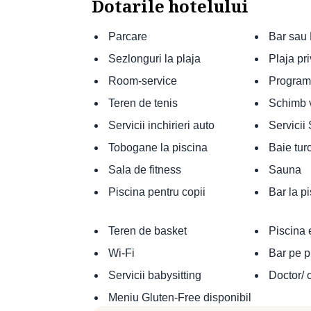
Dotarile hotelului
Parcare
Bar sau 
Sezlonguri la plaja
Plaja pr
Room-service
Program 
Teren de tenis
Schimb v
Servicii inchirieri auto
Servicii
Tobogane la piscina
Baie tur
Sala de fitness
Sauna
Piscina pentru copii
Bar la p
Teren de basket
Piscina 
Wi-Fi
Bar pe p
Servicii babysitting
Doctor/ 
Meniu Gluten-Free disponibil