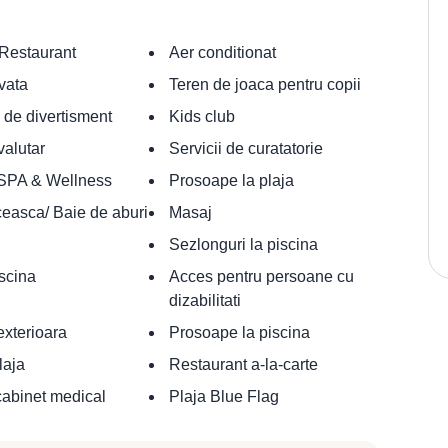
Restaurant
Aer conditionat
ivata
Teren de joaca pentru copii
de divertisment
Kids club
alutar
Servicii de curatatorie
 SPA & Wellness
Prosoape la plaja
ceasca/ Baie de aburi
Masaj
Sezlonguri la piscina
iscina
Acces pentru persoane cu
dizabilitati
exterioara
Prosoape la piscina
laja
Restaurant a-la-carte
cabinet medical
Plaja Blue Flag