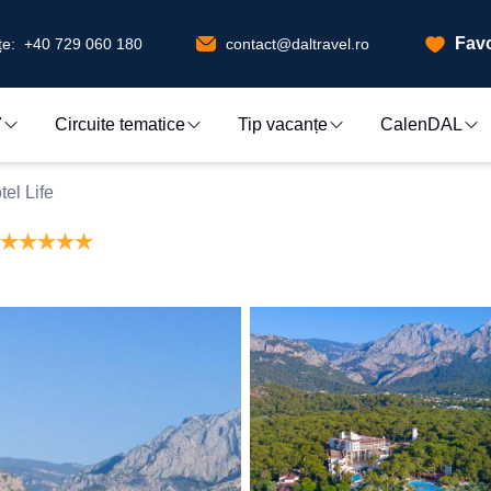
Favo
e:
+40 729 060 180
contact@daltravel.ro
7
Circuite tematice
Tip vacanțe
CalenDAL
el Life