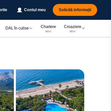
rite
Contul meu
Solicită informații
Chartere
Croaziere
DAL în culise
NOU
NOU