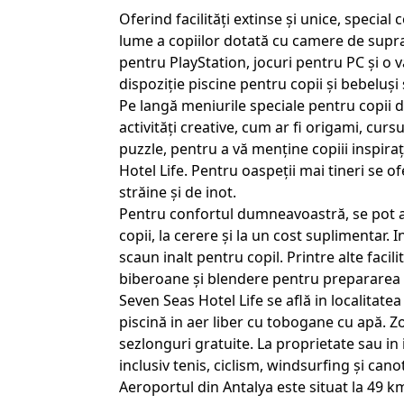
Oferind facilități extinse și unice, specia
lume a copiilor dotată cu camere de suprav
pentru PlayStation, jocuri pentru PC și o v
dispoziție piscine pentru copii și bebeluși 
Pe langă meniurile speciale pentru copii d
activități creative, cum ar fi origami, curs
puzzle, pentru a vă menține copiii inspira
Hotel Life. Pentru oaspeții mai tineri se o
străine și de inot.
Pentru confortul dumneavoastră, se pot as
copii, la cerere și la un cost suplimentar. I
scaun inalt pentru copil. Printre alte facil
biberoane și blendere pentru prepararea 
Seven Seas Hotel Life se află in localitat
piscină in aer liber cu tobogane cu apă. Z
sezlonguri gratuite. La proprietate sau in 
inclusiv tenis, ciclism, windsurfing și can
Aeroportul din Antalya este situat la 49 k