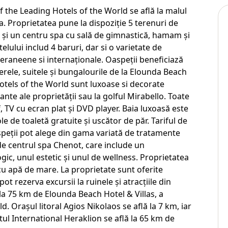
 the Leading Hotels of the World se află la malul
a. Proprietatea pune la dispoziție 5 terenuri de
m și un centru spa cu sală de gimnastică, hamam și
elului includ 4 baruri, dar si o varietate de
raneene si internaționale. Oaspeții beneficiază
erele, suitele și bungalourile de la Elounda Beach
otels of the World sunt luxoase si decorate
nte ale proprietății sau la golful Mirabello. Toate
f, TV cu ecran plat și DVD player. Baia luxoasă este
le de toaletă gratuite și uscător de păr. Tariful de
speții pot alege din gama variată de tratamente
 de centrul spa Chenot, care include un
ic, unul estetic și unul de wellness. Proprietatea
, cu apă de mare. La proprietate sunt oferite
 pot rezerva excursii la ruinele și atracțiile din
 la 75 km de Elounda Beach Hotel & Villas, a
 Orașul litoral Agios Nikolaos se află la 7 km, iar
tul International Heraklion se află la 65 km de