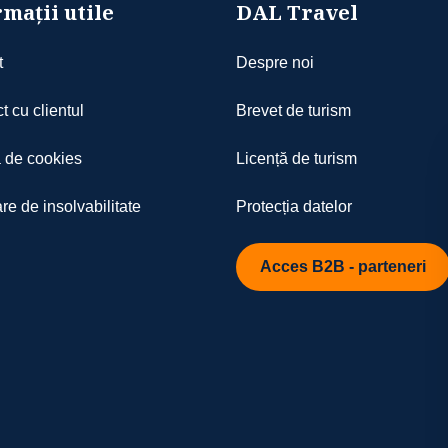
 (not valid concurrently with others of different
mații utile
DAL Travel
).]
cție de disponibilitatea la data aleasă
t
Despre noi
t cu clientul
Brevet de turism
a de cookies
Licență de turism
re de insolvabilitate
Protecția datelor
Acces B2B - parteneri