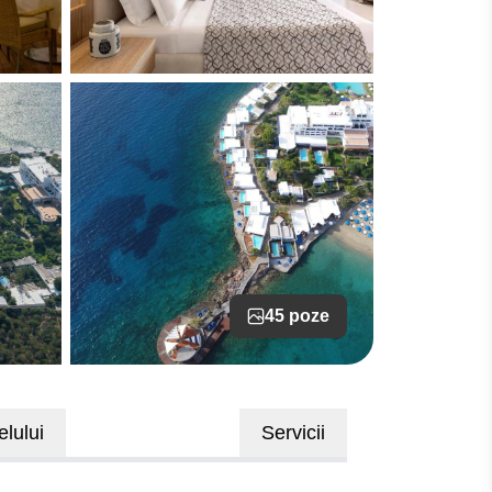
45 poze
elului
Servicii