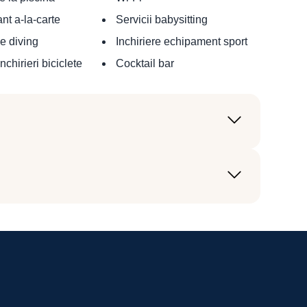
nt a-la-carte
Servicii babysitting
e diving
Inchiriere echipament sport
inchirieri biciclete
Cocktail bar
 (HER)
 (CLJ)
persoana