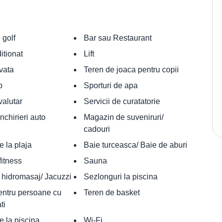
 golf
Bar sau Restaurant
itionat
Lift
ivata
Teren de joaca pentru copii
b
Sporturi de apa
alutar
Servicii de curatatorie
inchirieri auto
Magazin de suveniruri/
cadouri
 la plaja
Baie turceasca/ Baie de aburi
fitness
Sauna
hidromasaj/ Jacuzzi
Sezlonguri la piscina
entru persoane cu
Teren de basket
ti
 la piscina
Wi-Fi