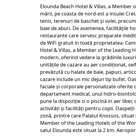
Elounda Beach Hotel & Villas, a Member of
mării, pe coasta de nord-est a insulei Cret
tenis, terenuri de baschet și volei, precu
baie de aburi. De asemenea, facilitățile hot
restaurante care servesc preparate medite
de WiFi gratuit in toată proprietatea. Cam
Hotel & Villas, a Member of the Leading H
modern, oferind vedere la grădinile luxuria
unitățile de cazare au aer condiționat, sei
prevăzută cu halate de baie, papuci, artico
cazare include un mic dejun tip bufet. Oa
faciale și corporale personalizate oferite
departament medical, unul hidro-biontolog
pune la dispoziție si o piscină in aer liber
activități și facilități pentru copii. Oaspeții
zonă, printre care Palatul Knossos, situat
Member of the Leading Hotels of the World.
satul Elounda este situat la 2 km. Aeropor