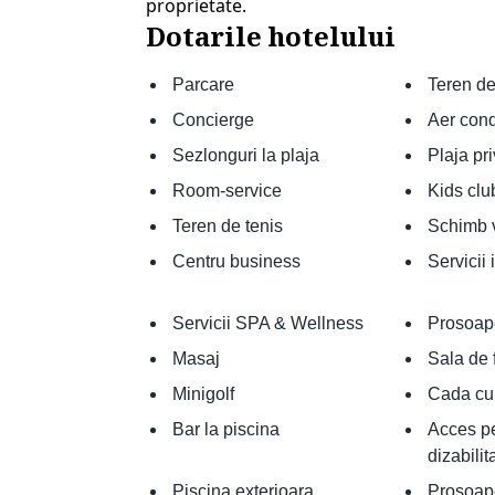
proprietate.
Dotarile hotelului
Parcare
Teren de
Concierge
Aer cond
Sezlonguri la plaja
Plaja pr
Room-service
Kids clu
Teren de tenis
Schimb v
Centru business
Servicii 
Servicii SPA & Wellness
Prosoape
Masaj
Sala de 
Minigolf
Cada cu 
Bar la piscina
Acces p
dizabilita
Piscina exterioara
Prosoape