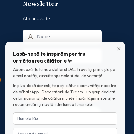
Newsletter
Abonează-te
×
Lasă-ne să te inspirăm pentru
următoarea călătorie ✨
Abonează-te la newsletterul DAL Travel și primește pe
Am luat la cunostinta
nota de informare
privind prelucrarea datelor cu caracter
email noutăți, circuite speciale și idei de vacanță.
personal
În plus, dacă dorești, te poți alătura comunității noastre
de WhatsApp „Devoratorii de Turism”, un grup dedicat
Mă abonez
celor pasionați de călătorii, unde împărtășim inspirație,
recomandări și noutăți din lumea turismului.
Intră în grupul WhatsApp