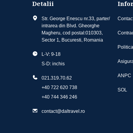
Transfer aeroport - hotel - aeroport
Classic room sea view[overall discount.
Detalii
Infor
type, not applicable on board supplements
Cazare 5/7/14/15 nopti
Eventual și alte tipuri de cameră în fun
Str. George Enescu nr.33, parter/
Contac
Asistenta turistica in limba romana
intrarea din Blvd. Gheorghe
Tipuri de masa
Magheru, cod postal:010303,
Contrac
Sector 1, Bucuresti, Romania
Mic Dejun
Politic
L-V: 9-18
Asigura
S-D: inchis
ANPC
021.319.70.62
+40 722 620 738
SOL
+40 744 346 246
contact@daltravel.ro