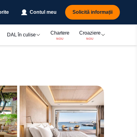
rite
Contul meu
Solicită informații
Chartere
Croaziere
DAL în culise
NOU
NOU