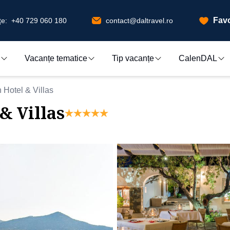
Favo
e:
+40 729 060 180
contact@daltravel.ro
Vacanțe tematice
Tip vacanțe
CalenDAL
Hotel & Villas
& Villas