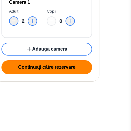
Camera 1
Adulti
Copii
2
0
Adauga camera
Continuați către rezervare