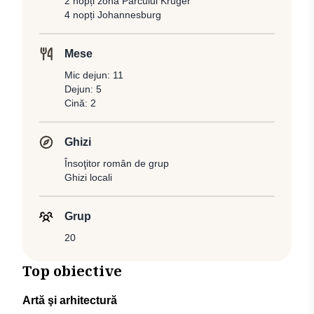
2 nopți zona Parcului Kruger
4 nopți Johannesburg
Mese
Mic dejun: 11
Dejun: 5
Cină: 2
Ghizi
Însoţitor român de grup
Ghizi locali
Grup
20
Top obiective
Artă şi arhitectură