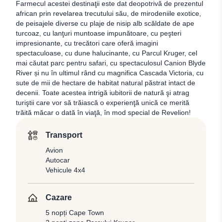
Farmecul acestei destinaţii este dat deopotrivă de prezentul
african prin revelarea trecutului său, de mirodeniile exotice,
de peisajele diverse cu plaje de nisip alb scăldate de ape
turcoaz, cu lanţuri muntoase impunătoare, cu peşteri
impresionante, cu trecători care oferă imagini
spectaculoase, cu dune halucinante, cu Parcul Kruger, cel
mai căutat parc pentru safari, cu spectaculosul Canion Blyde
River și nu în ultimul rând cu magnifica Cascada Victoria, cu
sute de mii de hectare de habitat natural păstrat intact de
decenii. Toate acestea intrigă iubitorii de natură şi atrag
turiştii care vor să trăiască o experienţă unică ce merită
trăită măcar o dată în viaţă, în mod special de Revelion!
Transport
Avion
Autocar
Vehicule 4x4
Cazare
5 nopți Cape Town