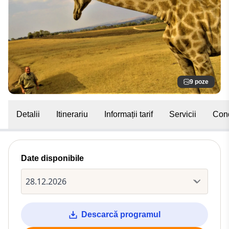
9 poze
Detalii
Itinerariu
Informații tarif
Servicii
Cond
Date disponibile
Descarcă programul