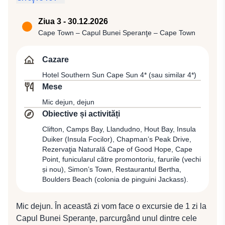
centru cosmopolit, cu o viaţă culturală vibrantă, cu o
ambianţă generală relaxantă şi deschisă. Întâlnire cu
Ziua 3 - 30.12.2026
reprezentantul local, alături de care vom face un tur
Cape Town – Capul Bunei Speranţe – Cape Town
panoramic de oraş, prilej de a descoperi Cape Town-
ul, capitala legislativă a Africii de Sud, care a devenit
Cazare
în acelaşi timp destinaţia turistică cea mai populară
Hotel Southern Sun Cape Sun 4* (sau similar 4*)
din Africa de Sud, câştigându-şi pe bună dreptate
Mese
reputaţia de „unul dintre cele mai frumoase oraşe din
Mic dejun, dejun
lume”. Cape Town-ul este un oraş sofisticat, dominat
Obiective și activități
de Table Mountain (1086 m), un oraş unde vechiul se
întâlneşte cu noul, un oraş care oferă o gamă variată
Clifton, Camps Bay, Llandudno, Hout Bay, Insula
Duiker (Insula Focilor), Chapman’s Peak Drive,
de peisaje, arhitectura urbană îmbinându-se armonios
Rezervaţia Naturală Cape of Good Hope, Cape
cu plajele cu nisip fin şi formaţiunile stâncoase din
Point, funicularul către promontoriu, farurile (vechi
jurul peninsulei. Turul panoramic va include Primăria,
și nou), Simon’s Town, Restaurantul Bertha,
Catedrala St. George, Parlamentul, coloratul cartier
Boulders Beach (colonia de pinguini Jackass).
Malay sau Bo Kaap, renumitul Castel al Bunei
Speranţe (Castle of Good Hope), cea mai veche
Mic dejun. În această zi vom face o excursie de 1 zi la
construcţie colonială din Africa de Sud, care datează
Capul Bunei Speranţe, parcurgând unul dintre cele