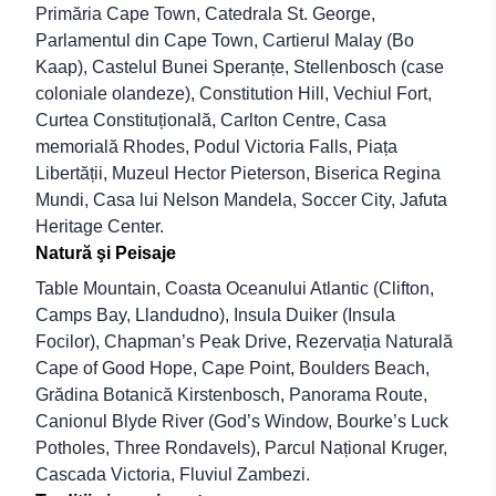
Primăria Cape Town, Catedrala St. George,
Parlamentul din Cape Town, Cartierul Malay (Bo
Kaap), Castelul Bunei Speranțe, Stellenbosch (case
coloniale olandeze), Constitution Hill, Vechiul Fort,
Curtea Constituțională, Carlton Centre, Casa
memorială Rhodes, Podul Victoria Falls, Piața
Libertății, Muzeul Hector Pieterson, Biserica Regina
Mundi, Casa lui Nelson Mandela, Soccer City, Jafuta
Heritage Center.
Natură şi Peisaje
Table Mountain, Coasta Oceanului Atlantic (Clifton,
Camps Bay, Llandudno), Insula Duiker (Insula
Focilor), Chapman’s Peak Drive, Rezervația Naturală
Cape of Good Hope, Cape Point, Boulders Beach,
Grădina Botanică Kirstenbosch, Panorama Route,
Canionul Blyde River (God’s Window, Bourke’s Luck
Potholes, Three Rondavels), Parcul Național Kruger,
Cascada Victoria, Fluviul Zambezi.