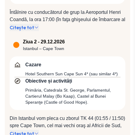
Întâlnire cu conducătorul de grup la Aeroportul Henri
Coandă, la ora 17:00 (în faţa ghişeului de îmbarcare al
companiei Turkish Airlines). Plecare spre Istanbul cu
Citește tot
compania Turkish Airlines, zbor TK 1042 (19:025 /
22:00).
Ziua 2 - 29.12.2026
Istanbul – Cape Town
Cazare
Hotel Southern Sun Cape Sun 4* (sau similar 4*)
Obiective și activități
Primăria, Catedrala St. George, Parlamentul,
Cartierul Malay (Bo Kaap), Castel al Bunei
Speranţe (Castle of Good Hope).
Din Istanbul vom pleca cu zborul TK 44 (01:55 / 11:50)
spre Cape Town, cel mai vechi oraş al Africii de Sud,
oraş care ne va fascina prin infinita sa ospitalitate,
Citește tot