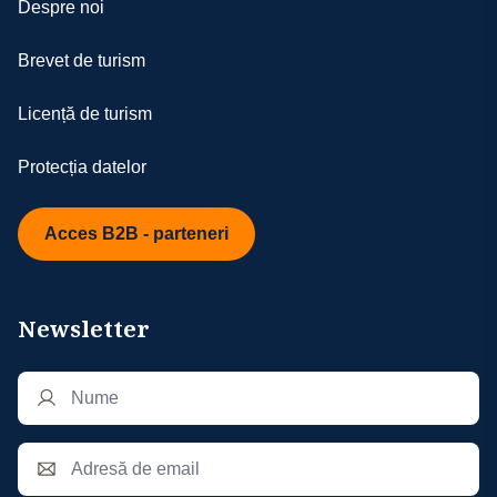
asigurări storno și medicale de călătorie,
Despre noi
situaţiilor ivite; totodată, agenţia nu poate fi
care oferă protecție financiară în cazul unor
făcută răspunzătoare pentru suportarea
evenimente neprevăzute ce pot afecta
Brevet de turism
unor cheltuieli suplimentare aferente
vacanța.
- aşezarea turiştilor în autocar se va face
Asigurarea storno acoperă riscul anulării
Licență de turism
începând cu bancheta a doua, în ordinea
călătoriei din motive obiective (ex.
înscrierilor, iar cei care au achitat supliment
îmbolnăvire, accidente, evenimente familiale
Protecția datelor
de single pentru cazare NU beneficiază de 2
grave). În cazul unui eveniment acoperit,
locuri în autocar
asiguratorul poate returna sumele pierdute
- agenţia nu-şi asumă responsabilitatea în
Acces B2B - parteneri
din cauza penalizărilor contractuale, în
cazul în care anumite obiective nu pot fi
urma deschiderii unui dosar de daună și a
realizate din motive independente de
evaluării documentelor justificative.
aceasta
Asigurarea medicală de călătorie acoperă
Newsletter
- conform legilor internaţionale, doar ghizii
costurile legate de asistență medicală de
locali au dreptul să ofere explicaţii în
urgență, tratamente, spitalizare sau alte
interiorul muzeelor, monumentelor etc.;
intervenții necesare în timpul vacanței,
altfel, conducătorii de grup vor oferi
inclusiv transportul medical de urgență,
explicaţii turiştilor doar în afara obiectivelor
dacă este cazul.
turistice; ghizii locali pot fi angajaţi contra
Ambele tipuri de asigurări pot fi încheiate la