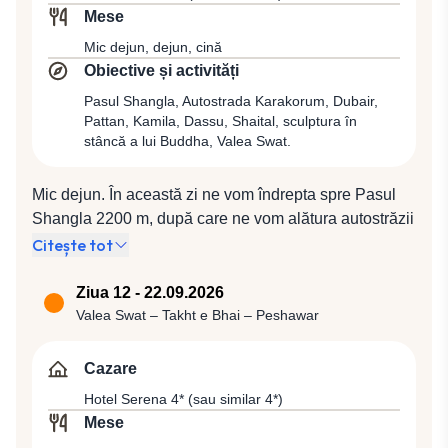
Mese
Mic dejun, dejun, cină
Obiective și activități
Pasul Shangla, Autostrada Karakorum, Dubair,
Pattan, Kamila, Dassu, Shaital, sculptura în
stâncă a lui Buddha, Valea Swat.
Mic dejun. În această zi ne vom îndrepta spre Pasul
Shangla 2200 m, după care ne vom alătura autostrăzii
Karakoram la Besham. Începută în anul 1959,
Citește tot
autostrada a fost construită în aproape 20 de ani, de
armatele pakistaneze și chineze, urmând Drumul
Ziua 12 - 22.09.2026
Mătăsii și este considerată ca fiind una dintre cele mai
Valea Swat – Takht e Bhai – Peshawar
frumoase „șosele” din lume, situată la cea mai înaltă
altitudine, una dintre „cele opt minuni ale lumii”.
Cazare
Aceasta are o lungime de 1.300 km, șerpuiește prin
Hotel Serena 4* (sau similar 4*)
trei regiuni muntoase Himalaya, Karakorum și Pamir,
Mese
unind provincia Punjab cu graniţa chineză, de unde