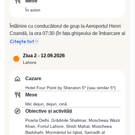
Mese
În avion
Întâlnire cu conducătorul de grup la Aeroportul Henri
Coandă, la ora 07:30 (în fața ghişeului de îmbarcare al
companiei Turkish Airlines). Plecare spre Istanbul cu
Citește tot
compania Turkish Airlines, zbor TK1044 (09:30 /
11:05), de unde se va pleca spre Lahore cu zborul TK
Ziua 2 - 12.09.2026
714 (19:05 / 02:40).
Lahore
Cazare
Hotel Four Point by Sheraton 5* (sau similar 5*)
Mese
Mic dejun, dejun, cină
Obiective și activități
Poarta Delhi, Grădinile Shalimar, Moscheea Wazir
Khan, Fortul Lahore, Shish Mahal, Moscheea
Badshahi, Mormântul lui Iqbal, Samadh al