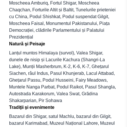
Moscheea Amburiq, Fortul Shigar, Moscheea
Chaqchan, Forturile Altit și Baltit, Tunelurile prieteniei
cu China, Podul Shishkat, Podul suspendat Gilgit,
Moscheea Faisal, Monumentul Pakistanului, Piața
Democrației, clădirile Parlamentului și Palatului
Prezidențial
Natură şi Peisaje
Lanțul muntos Himalaya (survol), Valea Shigar,
dunele de nisip și Lacurile Kachura (Shangri-La
Lake), Munții Masherbrum, K-2, K-6, K-7, Ghețarul
Siachen, râul Indus, Pasul Khunjerab, Lacul Attabad,
Ghețarul Passu, Podul Husseini, Fairy Meadows,
Muntele Nanga Parbat, Podul Raikot, Pasul Shangla,
Autostrada Karakorum, Valea Swat, Grădina
Shakarparian, Pir Sohawa
Tradiţii şi evenimente
Bazarul din Shigar, satul Machlu, bazarul din Gilgit,
bazarul Karimabad, Muzeul Național Lahore, Muzeul