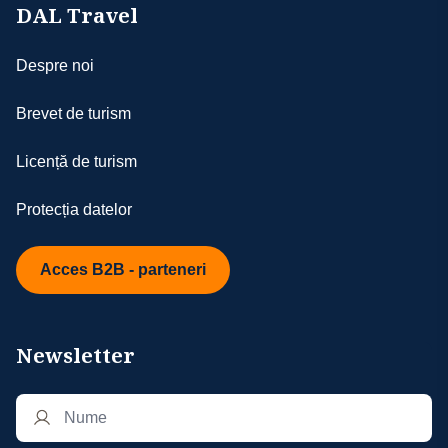
- în situația în care turistul are cerințe
DAL Travel
speciale, spre exemplu, dar fără a se limita
la: camere alăturate sau cu o anumită
Despre noi
localizare, meniu special, acestea vor fi
solicitate către partenerii noștri, dar nu vor
Brevet de turism
fi considerate confirmate decât în măsura
posibilităților de la fața locului
Licență de turism
- în cazul în care turistul manifestă un
comportament necorespunzător în timpul
Protecția datelor
circuitului, ne rezervăm dreptul de a refuza
înscrierea acestuia la următoarele circuite
organizate de agenția noastră; de
Acces B2B - parteneri
asemenea, turistul va fi exclus din
programul de fidelitate; comportamentul
necorespunzător include, dar fără a se
Newsletter
limita la: încălcarea regulilor stabilite,
comportament agresiv sau lipsit de respect
față de ceilalți turiști, personalul agenției
sau partenerii noștri