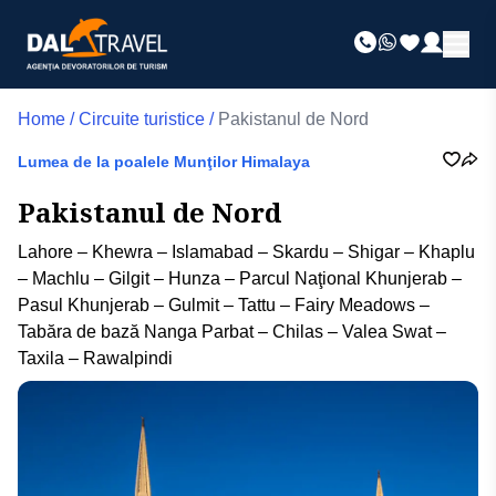
Home
/
Circuite turistice
/
Pakistanul de Nord
Lumea de la poalele Munţilor Himalaya
Pakistanul de Nord
Lahore – Khewra – Islamabad – Skardu – Shigar – Khaplu
– Machlu – Gilgit – Hunza – Parcul Naţional Khunjerab –
Pasul Khunjerab – Gulmit – Tattu – Fairy Meadows –
Tabăra de bază Nanga Parbat – Chilas – Valea Swat –
Taxila – Rawalpindi