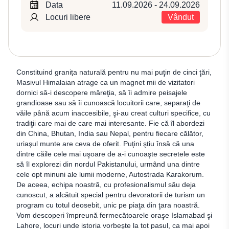
Data
11.09.2026 - 24.09.2026
Locuri libere
Vândut
Constituind granița naturală pentru nu mai puţin de cinci ţări,
Masivul Himalaian atrage ca un magnet mii de vizitatori
dornici să-i descopere măreţia, să îi admire peisajele
grandioase sau să îi cunoască locuitorii care, separaţi de
văile până acum inaccesibile, şi-au creat culturi specifice, cu
tradiţii care mai de care mai interesante. Fie că îl abordezi
din China, Bhutan, India sau Nepal, pentru fiecare călător,
uriaşul munte are ceva de oferit. Puţini ştiu însă că una
dintre căile cele mai uşoare de a-i cunoaşte secretele este
să îl explorezi din nordul Pakistanului, urmând una dintre
cele opt minuni ale lumii moderne, Autostrada Karakorum.
De aceea, echipa noastră, cu profesionalismul său deja
cunoscut, a alcătuit special pentru devoratorii de turism un
program cu totul deosebit, unic pe piaţa din ţara noastră.
Vom descoperi împreună fermecătoarele oraşe Islamabad şi
Lahore, locuri unde istoria vorbeşte la tot pasul, ca mai apoi