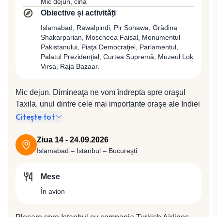
Mic dejun, cină
Asiei. Cină și cazare în Peshawar la Hotel Serena 4*
cazare la Hotel Serena 4* (sau similar 4*).
Obiective și activități
(sau similar 4*).
Islamabad, Rawalpindi, Pir Sohawa, Grădina
Shakarparian, Moscheea Faisal, Monumentul
Pakistanului, Piaţa Democraţiei, Parlamentul,
Palatul Prezidenţial, Curtea Supremă, Muzeul Lok
Virsa, Raja Bazaar.
Mic dejun. Dimineaţa ne vom îndrepta spre oraşul
Taxila, unul dintre cele mai importante oraşe ale Indiei
antice datorită poziţiei sale strategice pe marile rute
Citește tot
comerciale care uneau estul cu vestul. Având o
vechime de aproape 5000 ani, oraşul a fost rând pe
Ziua 14 - 24.09.2026
rând cucerit de Alexandru cel Mare, stăpânit de către
Islamabad – Istanbul – Bucureşti
imperiile din nordul Indiei, devenit centru de
răspândire al budismului sub Împăratul Ashoka,
Mese
pentru a cădea pradă invaziei hunilor în sec. al V-lea.
În avion
În anul 1980, situl arheologic a fost inclus pe lista
Patrimoniului Mondial UNESCO. Vom vedea Sirkap -