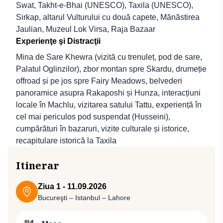
Swat, Takht-e-Bhai (UNESCO), Taxila (UNESCO),
Sirkap, altarul Vulturului cu două capete, Mănăstirea
Jaulian, Muzeul Lok Virsa, Raja Bazaar
Experienţe şi Distracţii
Mina de Sare Khewra (vizită cu trenuleț, pod de sare,
Palatul Oglinzilor), zbor montan spre Skardu, drumeție
offroad și pe jos spre Fairy Meadows, belvederi
panoramice asupra Rakaposhi și Hunza, interacțiuni
locale în Machlu, vizitarea satului Tattu, experiență în
cel mai periculos pod suspendat (Husseini),
cumpărături în bazaruri, vizite culturale și istorice,
recapitulare istorică la Taxila
Itinerar
Ziua 1 - 11.09.2026
Bucureşti – Istanbul – Lahore