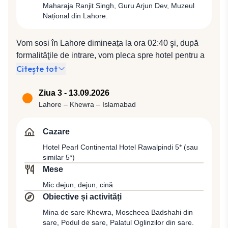
Maharaja Ranjit Singh, Guru Arjun Dev, Muzeul
Național din Lahore.
Vom sosi în Lahore dimineața la ora 02:40 şi, după
formalităţile de intrare, vom pleca spre hotel pentru a
lua micul dejun. Vom porni apoi în explorarea capitalei
Citește tot
regiunii Punjab, al doilea oraş ca mărime al ţării,
vechea capitală a Imperiului Mogul, cunoscut pentru
Ziua 3 - 13.09.2026
deschiderea sa, caracterul său progresiv precum şi
Lahore – Khewra – Islamabad
pentru cosmopolitismul tradiţiilor sale. Vom avea
prilejul ca pe parcursul unui tur panoramic şi pietonal
Cazare
să descoperim printre altele Poarta Delhi, Grădinile
Hotel Pearl Continental Hotel Rawalpindi 5* (sau
Shalimar, edificate în timpul lui Shah Jahan, cel mai
similar 5*)
prolific împărat moghul, Moscheea Wazir Khan,
Mese
considerată ca fiind una dintre cele mai frumos
Mic dejun, dejun, cină
împodobite din întreaga ţară și Fortul Lahore, care
Obiective și activități
datează din timpul împăratului Akbar, aflat pe lista
Mina de sare Khewra, Moscheea Badshahi din
Patrimoniului Mondial UNESCO, în interiorul căruia
sare, Podul de sare, Palatul Oglinzilor din sare.
vom vizita Palatul Oglinzilor, Shish Mahal. În fața