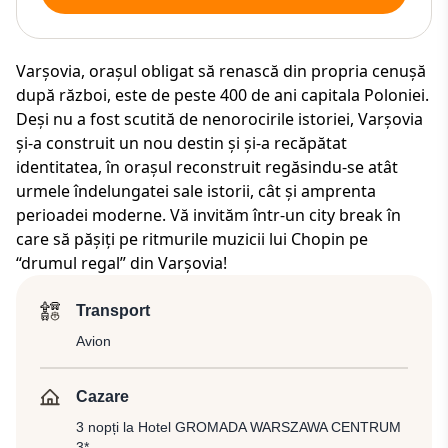
Varşovia, orașul obligat să renască din propria cenușă
după război, este de peste 400 de ani capitala Poloniei.
Deși nu a fost scutită de nenorocirile istoriei, Varșovia
și-a construit un nou destin și și-a recăpătat
identitatea, în orașul reconstruit regăsindu-se atât
urmele îndelungatei sale istorii, cât și amprenta
perioadei moderne. Vă invităm într-un city break în
care să pășiți pe ritmurile muzicii lui Chopin pe
“drumul regal” din Varșovia!
Transport
Avion
Cazare
3 nopți la Hotel GROMADA WARSZAWA CENTRUM
3*