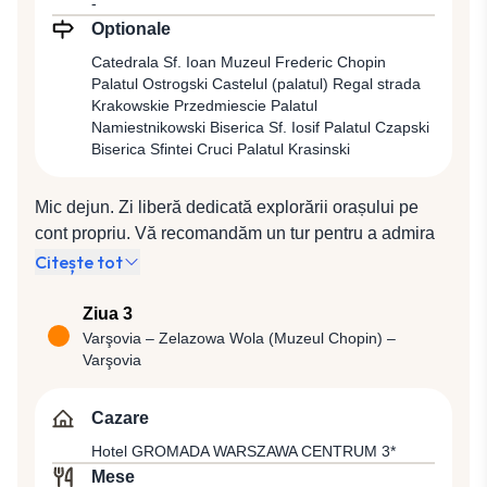
rămas. Din acest motiv, simbolul Varșoviei este o
-
sirenă mitică, ce apare pe stema oficială a orașului.
Optionale
Cazare la Hotelul GROMADA WARSZAWA
Catedrala Sf. Ioan Muzeul Frederic Chopin
CENTRUM 3*.
Palatul Ostrogski Castelul (palatul) Regal strada
Krakowskie Przedmiescie Palatul
Namiestnikowski Biserica Sf. Iosif Palatul Czapski
Biserica Sfintei Cruci Palatul Krasinski
Mic dejun. Zi liberă dedicată explorării orașului pe
cont propriu. Vă recomandăm un tur pentru a admira
principala atracţie a Varşoviei, oraşul vechi, “un
Citește tot
excepţional exemplu de reconstrucţie completă a unui
oraş ce a fost total şi deliberat distrus” în cel de-Al
Ziua 3
Doilea Război Mondial, motiv pentru care a fost inclus
Varşovia – Zelazowa Wola (Muzeul Chopin) –
Varşovia
pe lista Patrimoniului Mondial UNESCO în anul 1980.
Pe de altă parte, pentru că celebrul compozitor
Frederic Chopin și-a petrecut primii 20 de ani din viață
Cazare
aici, studiind muzica, învățând și parcurgând deseori
Hotel GROMADA WARSZAWA CENTRUM 3*
la pas mare parte din oraș, veți vedea că peste tot în
Mese