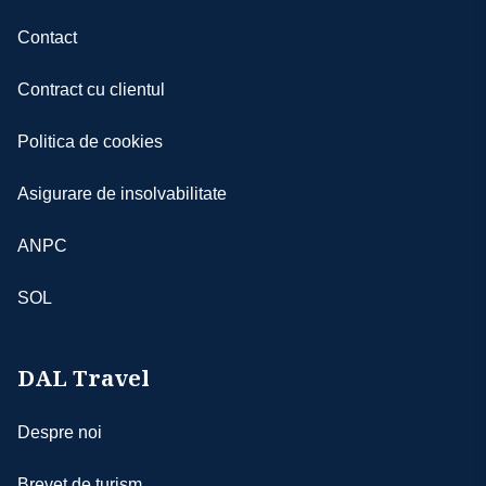
care să deţină acordul notarial al părintelui care
Contact
nu călătoreşte (sau încredinţare prin hotărâre
judecătorească definitivă, certificat de deces); c)
Contract cu clientul
însoţiţi de un adult cu certificat de cazier judiciar
în original şi acordul notarial al ambilor părinţi;
Politica de cookies
d) însoțitorii minorului sunt obligați să aibă
certificatul de naștere în original al copilului
Asigurare de insolvabilitate
minor, adițional pașaportului și/sau cărții de
identitate
ANPC
- copiii au nevoie de paşaport individual
- vă rugăm să vă asiguraţi că documentele de
SOL
călătorie, CARTEA DE IDENTITATE sau
PAŞAPORTUL, nu prezintă urme de deterioare a
elementelor de siguranţă şi sunt valabile minim
DAL Travel
6 luni de la data terminării călătoriei
- c/v excursiei poate fi achitată şi în lei la cursul
BNR + 2%, din ziua ultimei plăţi
Despre noi
- prezentul document constituie anexă la «
Contractul de prestări servicii turistice »
Brevet de turism