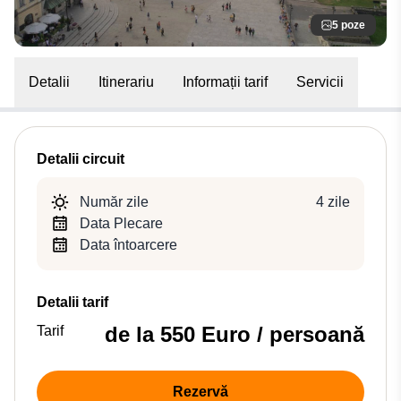
5 poze
Detalii
Itinerariu
Informații tarif
Servicii
Detalii circuit
Număr zile
4 zile
Data Plecare
Data întoarcere
Detalii tarif
de la 550 Euro / persoană
Tarif
Rezervă